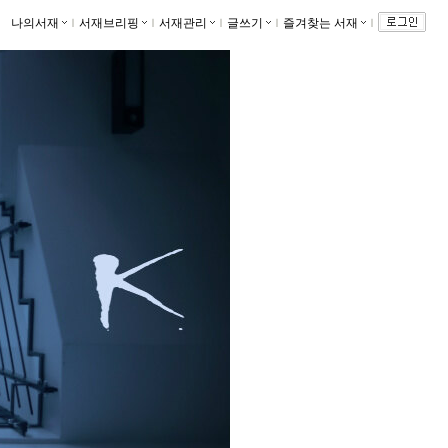
나의서재
ｌ
서재브리핑
ｌ
서재관리
ｌ
글쓰기
ｌ
즐겨찾는 서재
ｌ