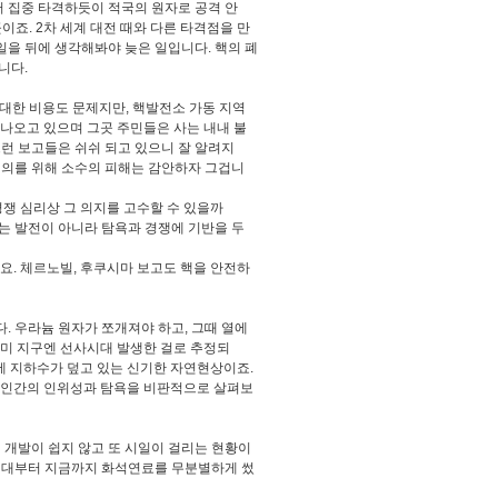
터 집중 타격하듯이 적국의 원자로 공격 안
이죠. 2차 세계 대전 때와 다른 타격점을 만
일을 뒤에 생각해봐야 늦은 일입니다. 핵의 폐
니다.
 막대한 비용도 문제지만, 핵발전소 가동 지역
 나오고 있으며 그곳 주민들은 사는 내내 불
그런 보고들은 쉬쉬 되고 있으니 잘 알려지
 대의를 위해 소수의 피해는 감안하자 그겁니
쟁 심리상 그 의지를 고수할 수 있을까
는 발전이 아니라 탐욕과 경쟁에 기반을 두
요. 체르노빌, 후쿠시마 보고도 핵을 안전하
다. 우라늄 원자가 쪼개져야 하고, 그때 열에
이미 지구엔 선사시대 발생한 걸로 추정되
층에 지하수가 덮고 있는 신기한 자연현상이죠.
는 인간의 인위성과 탐욕을 비판적으로 살펴보
지 개발이 쉽지 않고 또 시일이 걸리는 현황이
 시대부터 지금까지 화석연료를 무분별하게 썼