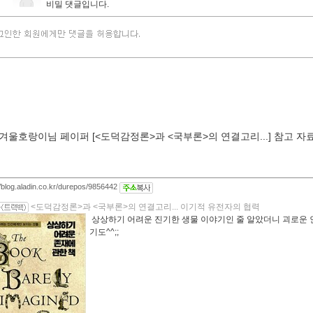
비밀 댓글입니다.
(겨울호랑이님 페이퍼 [<도덕감정론>과 <국부론>의 연결고리...] 참고 자
//blog.aladin.co.kr/durepos/9856442
<도덕감정론>과 <국부론>의 연결고리... 이기적 유전자의 협력
상상하기 어려운 진기한 생물 이야기인 줄 알았더니 괴로운 
기도^^;;