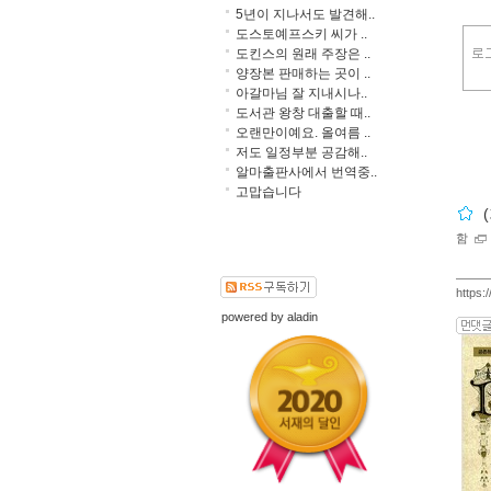
5년이 지나서도 발견해..
도스토예프스키 씨가 ..
도킨스의 원래 주장은 ..
양장본 판매하는 곳이 ..
아갈마님 잘 지내시나..
도서관 왕창 대출할 때..
오랜만이예요. 올여름 ..
저도 일정부분 공감해..
알마출판사에서 번역중..
고맙습니다
함
https:
powered by
aladin