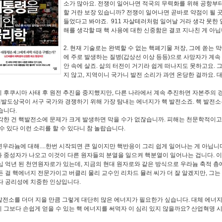
소가 많아요. 전쟁이 일어나면 적국의 무력화를 위해 공항부
할 거란 보장 있습니까? 전쟁이 일어나면 곧바로 약점이 될 곳
들었다고 봐야죠. 911 자살테러처럼 일어날 거라 생각 못한 
해를 생각할 때 핵 사용에 대한 신중함은 결코 지나친 게 아닙
2. 현재 기술로는 완벽할 수 없는 핵폐기물 저장, 그에 쏟는
에 주로 발생하는 질병(갑상선 이상 등등)으로 사망자가 계속
안 속에 살죠. 삶의 터전이 거기라 쉽게 떠나지도 못하고요. 
지 않고, 지역이니 국가니 발전 소리가 과연 온당한 걸까요.
 후쿠시마 사태 후 원전 추진을 중지했지만, 다른 나라에서 계속 추진하면 자본주의 경
개발도상국이 서구 국가와 경쟁하기 위해 가장 탐내는 에너지가 핵 발전소죠. 핵 발전소
습니다.
각한 건 핵발전소에 문제가 크게 발생하면 막을 수가 없잖습니까. 피해는 천문학적이고
 수 있다 이런 소리를 할 수 있다니 참 놀랍습니다.
천연우라늄에 대해....한번 시작되면 큰 일이지만 핵반응이 그리 쉽게 일어나는 게 아닙니
 중성자가 나오고 이것이 다른 원자들의 분열을 일으켜 핵분열이 일어나는 겁니다. 
십 억년 된 천연원자로가 있는데, 지금의 현대 원자로와 같은 방식으로 우라늄 축적 
든 걸 핵에너지 전문가이고 버클리 물리 교수인 리차드 뮬러 씨가 더 잘 알겠지만, 그
다 공리성에 치중한 인상입니다.
핵발전소를 더더 지을 만큼 그렇게 대단히 많은 에너지가 필요한가 싶습니다. 대체 에너
 그보다 손쉽게 얻을 수 있는 핵 에너지를 써먹자 이 심리 있지 않을까요? 산업혁명