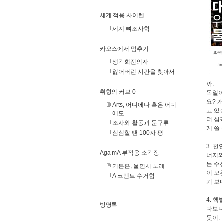
세계 적응 사이렌
세계 뼈조사학
카오스에서 멈추기
생각회전의자
잃어버린 시간을 찾아서
까.
취향의 커브 0
독일이
요? 
Arts, 어디에나 혹은 어디
고 있
에도
더 심
조사와 활동과 문구류
게 쓸
심심할 땐 100자 평
3. 
AgalmA 부적응 소각장
너지와
는 수
기본은, 울면서 노래
이 모
A 코멘트 수거함
기 보
4. 
방명록
다보니
듯이.