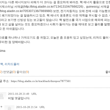
너지는 다른 에너지보다 피해가 더 크다는 걸 중요하게 봐야죠. 핵 에너지 활용으로 인
제스터님 서재글(http://blog.aladin.co.kr/713413104/7666226) , guiness님 서재글
p://blog.aladin.co.kr/705307136/7869980) 보면, 전기자동차는 오래 전에 사
 폐기되었다는 걸 말씀하시고 있죠. 핵 에너지 옹호론도 이런 역학을 무시할 수 없죠.
라고 보기엔 신빙성 있는 보고들이 많습니다. 핵 발전소를 국가 사업으로 해외에 파
 보고 삶을 살피는 것도 중요하겠으나 사회가 돌아가는 판을 제대로 보고 물리를 말했어
고 든 아쉬움입니다.
자료를 하나하나 가져오기도 좀 귀찮고; 오늘은 좀 조용히 있고 싶었는데, 리처드 뮬러 
무리한 점 양해바랍니다.
lma
핵
리차드뮬러
,
2
)
먼댓글(
0
)
좋아요(
9
)
좋
 주소 :
https://blog.aladin.co.kr/trackback/durepos/7877561
2015-10-28 21:49
URL
비밀 댓글입니다.
2015-10-28 21:54
URL