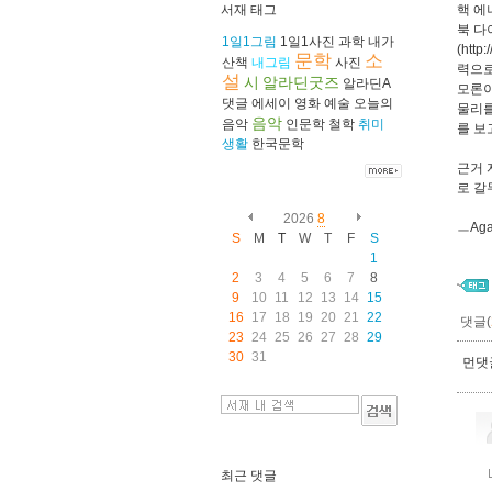
서재 태그
핵 에
북 다이
1일1그림
1일1사진
과학
내가
(htt
문학
소
산책
내그림
사진
력으로
설
시
알라딘굿즈
알라딘A
모론이
댓글
에세이
영화
예술
오늘의
물리를
음악
음악
인문학
철학
취미
를 보
생활
한국문학
근거 
로 갈
2026
8
ㅡAga
S
M
T
W
T
F
S
1
2
3
4
5
6
7
8
9
10
11
12
13
14
15
16
17
18
19
20
21
22
댓글(
23
24
25
26
27
28
29
30
31
먼댓글
최근 댓글