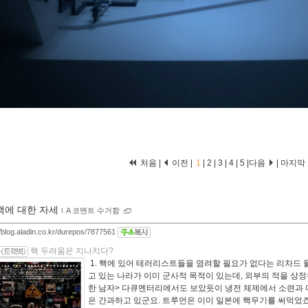
처음 |
이전 |
1
|
2
|
3
|
4
|
5
|
다음
|
마지막
핵에 대한 자세
ｌ
A 코멘트 수거함
//blog.aladin.co.kr/durepos/7877561
핵 두려움은 지나치다?
1. 핵에 있어 테러리스트들을 염려할 필요가 없다는 리차드 
고 있는 나라가 이미 군사적 목적이 있는데, 외부의 적을 상
한 남자> 다큐멘터리에서도 보았듯이 냉전 체제에서 소련과 
은 간과하고 있군요. 트루먼은 이미 일본에 핵무기를 써먹었죠