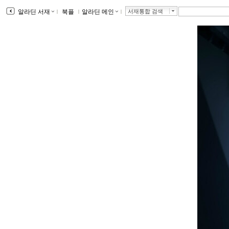
알라딘 서재
ｌ
북플
ｌ
알라딘 메인
ｌ
서재통합 검색