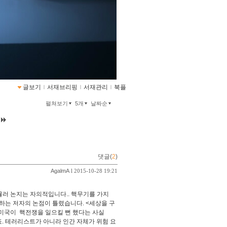
글보기
ｌ
서재브리핑
ｌ
서재관리
ｌ
북플
펼쳐보기
5개
날짜순
댓글(
2
)
AgalmA
l 2015-10-28 19:21
뮬러 논지는 자의적입니다.. 핵무기를 가지
정하는 저자의 논점이 틀렸습니다. <세상을 구
미국이 핵전쟁을 일으킬 뻔 했다는 사실
. 테러리스트가 아니라 인간 자체가 위험 요