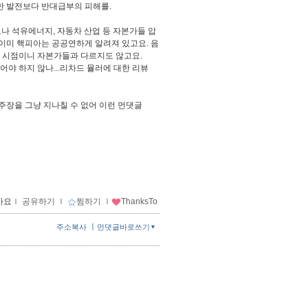
한 발전보다 반대급부의 피해를.
용 가능했으나 석유에너지, 자동차 산업 등 자본가들 압
 이미 핵피아는 공공연하게 알려져 있고요. 음
는 시점이니 자본가들과 다르지도 않고요.
야 하지 않나...리차드 뮬러에 대한 리뷰
주장을 그냥 지나칠 수 없어 이런 먼댓글
아요
ｌ
공유하기
ｌ
찜하기
ｌ
ThanksTo
ㅣ
주소복사
먼댓글바로쓰기