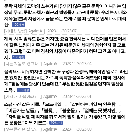
문학 자체의 고민(왜 쓰는가)이 담기지 않은 글은 문학이 아니라는 입
장의 푸코. 문학 자체가 최근의 발명품이고(근대 문학), 우리는 시대와
지식(담론)의 자장에서 글을 쓰는 한계로 볼 때 문학은 언제나 시대적
산..
100자평
[거대한 낯섦]
AgalmA | 2023-11-30 23:07
재독. 시의 종류도 많은 거지만, 요즘 한국시는 시의 언어를 입은 에세
이 같은 느낌이 자주 드는 건 시류 때문인지 세대의 경향인지 잘 모르
겠다. 그렇다고 이런 경향의 시집이 대중적인가 하면 그건 또 아니고.
시..
100자평
[나는 겨울로 왔고 너..]
AgalmA | 2023-11-30 23:04
음악으로 비유하자면 완벽한 곡 구성과 완성도, 매력적인 멜로디 라인
도 없지만, 황인찬 시는 가수의 독특한 음색과 애드립이 매력. 천사에
게 ˝현실에는 당신이 없는데요.˝ 무심한 듯한 일갈을 던지며 일상을
스윽 ..
100자평
[이걸 내 마음이라고 ..]
AgalmA | 2023-11-30 23:01
스냅사진 같은 시들. 「모노레일」, 「갈변하는 과일 속 안온함」,
「버금가는 날들」, 「불꽃」, 「불순물」, 「열매는 못 봤지만」,
「자리를 박찰 때 의자를 뒤로 세게 밀지 말기」가 좋았고, 가장 맘에
든 문장은 ˝아무 기분도..
100자평
[젖은 풍경은 잘 말리..]
AgalmA | 2023-11-30 23:00