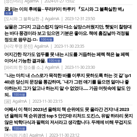
[정신머리]
AgalmA | 2024-01-27 15:02
꿈 읽는 이의 후예들 - 무라카미 하루키 『도시와 그 불확실한 벽』
리뷰
[도시와 그 불확실한 ..]
AgalmA | 2023-12-31 23:50
실물은 그다지 고급스럽지 않아 다소 실망스러웠지만, 햇빛이 찰랑대
는 바다 풍경이라 보고 있으면 기분은 좋아요. 책에 흠집날까 걱정될
정도로 왕무겁-ㅁ-
100자평
[사각 투명 문진]
AgalmA | 2023-11-30 23:35
어지간한 작가도 엄두를 못 내는 시도를 거듭하는 페렉 책은 늘 페렉
이어서 가능한 결과물.
100자평
[파리의 한 장소를 소..]
AgalmA | 2023-11-30 23:30
˝나는 마치 내 스스로가 목적한 바를 이루지 못하도록 하는 것 같˝(p1
40)은 당신의 문장을 통감하며, ˝내가 그런 얘기를 들으면 얼마나 좋
아하는지 그가 알고나 하는지 알 수 없었다...... 가끔 머릿속에 말도 안
되..
100자평
[꿈]
AgalmA | 2023-11-30 23:15
어째서 이 책이 2023년 올해의 책 순위에도 못 올라간 건지! 내 2023
년 올해의 책 순위권엔 top 5 안인데! 리처드 도킨스, 유발 하라리 못지
않은 박학다식과 필력의 저서라고 생각합니다. 두께에 비해 무겁지도
않..
100자평
[지식의 기초]
AgalmA | 2023-11-30 23:12