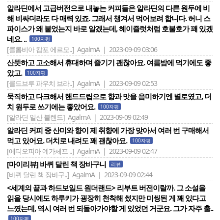
알라딘에서 고급버전으로 내놓는 커피들은 알라딘의 다른 원두에 비
해 비싸더라도 다 매력 있죠. 그래서 챙겨서 먹어보려 합니다. 허니 스
파이스가 왜 붙었는지 바로 알겠는데, 헤이즐럿처럼 호불호가 꽤 있겠
네요. ..
100자평
[콜롬비아 캄포 에르모..]
AgalmA | 2023-09-09 03:06
산뜻하고 고소해서 휴대하며 즐기기 괜찮아요. 여름밤에 먹기에도 좋
았고.
100자평
[콜드브루 파우치 브라..]
AgalmA | 2023-09-09 02:53
묵직하고 다크해서 핸드드립으로 향과 맛을 음미하기엔 별로였고, 더
치 원두로 쓰기에는 좋았어요.
100자평
[알라딘 일산 블렌드]
AgalmA | 2023-09-09 02:49
알라딘 커피 중 산미와 향이 제 취향에 가장 맞아서 여러 번 구매해서
먹고 있어요. 더치로 내려도 꽤 괜찮아요.
100자평
[에티오피아 예가체프 ..]
AgalmA | 2023-09-09 02:47
[마이리뷰] 바퀴 달린 책 장바구니
리뷰
[바퀴 달린 책 장바구..]
AgalmA | 2023-09-09 02:44
<세계의 끝과 하드보일드 원더랜드> 리부트 버전이랄까. 그 소설을
읽을 당시에도 하루키가 굉장히 천착해 썼지만 미씽된 게 꽤 있다고
느꼈는데, 역시 여러 번 되돌아가야할 게 있었던 거군요. 그가 자주 출..
100자평