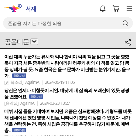
공음미문
이십 대의 누군가는 류시화 씨나 한비야 씨의 책을 읽고 그 곳을 향했
듯이 지금 서른 중후반의 사람이라면 하루키 씨의 이 책을 읽고 맘 동
동 상태가 될 듯. 요즘 한국은 욜로 문화가 비판받는 분위기지만, 욜로
가..
100자평
[먼 북소리]
AgalmA | 2024-06-19 11:05
당신은 언제나 미칠듯이 시인. 대낮에 내 잠 속의 모래산에 있듯 광광
울 뻔했어요.
100자평
[음악집]
AgalmA | 2024-03-23 13:27
데뷔 시집 들을 기대하며 보지만 요즘은 심드렁해졌다. 기형도를 비롯
해 센세이션 했던 몇몇 시인들, 나타나기 전엔 예상할 수 없었다. 내가
책을 선택하는 건, 특히 시집은 공감대를 추구하지 않기 때문에, 매번
충..
100자평