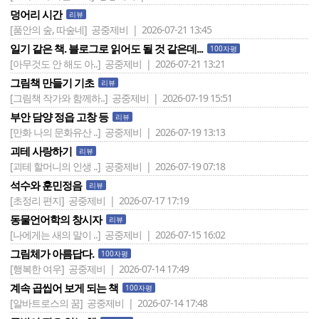
덩어리 시간
리뷰
[품안의 숲, 따숲네]
공중제비 | 2026-07-21 13:45
일기 같은 책. 블로그로 읽어도 될 것 같은데...
100자평
[아무것도 안 해도 아..]
공중제비 | 2026-07-21 13:21
그림책 만들기 기초
리뷰
[그림책 작가와 함께하..]
공중제비 | 2026-07-19 15:51
부안 담양 정읍 고창 등
리뷰
[만화 나의 문화유산 ..]
공중제비 | 2026-07-19 13:13
괴테 사랑하기
리뷰
[괴테 할머니의 인생 ..]
공중제비 | 2026-07-19 07:18
석수와 훈민정음
리뷰
[초정리 편지]
공중제비 | 2026-07-17 17:19
동물언어학의 창시자
리뷰
[나에게는 새의 말이 ..]
공중제비 | 2026-07-15 16:02
그림체가 아름답다.
100자평
[행복한 여우]
공중제비 | 2026-07-14 17:49
계속 곱씹어 보게 되는 책
100자평
[알바트로스의 꿈]
공중제비 | 2026-07-14 17:48