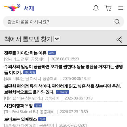
책에서 롤모델 찾기
전주를 가야만 하는 이유
리뷰
[언제라도 전주]
공중제비 | 2026-08-07 15:23
수의사의 일상이 궁금하면 보기를 권한다. 동물 병원을 거쳐가는 생명
들 이야기.
100자평
[꽃비 내리는 날 다시 ..]
공중제비 | 2026-08-06 13:52
불편한 편의점 류의 책이다. 편안하게 읽고 싶은 책을 찾는다면 추천.
브런치북으로도 올라와 있다.
100자평
[내리실 역은 삼랑진역..]
공중제비 | 2026-08-06 10:18
시간여행과 우정
리뷰
[The First State of B..]
공중제비 | 2026-07-25 15:39
토마토는 열매채소
리뷰
[토마토가 다한 요리]
공중제비 | 2026-07-25 09:01