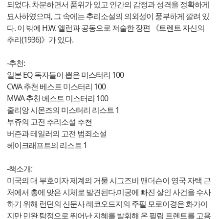
되었다. 차분하면서 품위가 있고 인간의 감정과 성격을 정확하게
묘사하였으며, 그 속에는 추리소설의 의외성이 풍부하게 깔려 있
다. 이 밖에 H.W. 앨런과 공동으로 저술한 장편 《트렌트 자신의
추리(1936)》가 있다.
-추천:
일본 EQ 독자들이 뽑은 미스터리 100
CWA 추천 베스트 미스터리 100
MWA 추천 베스트 미스터리 100
줄리앙 시몬즈의 미스터리 리스트 1
부쥬의 고전 추리소설 추천
버즌과 테일러의 고전 범죄소설
헤이크래프트의 리스트 1
-책소개:
미국의 대 부호이자 제계의 거물 시그즈비 맨더슨이 영국 자택 근
처에서 총에 맞은 시체로 발견된다.미궁에 빠진 살인 사건을 수사
하기 위해 런던의 신문사 레코오드지의 주필 모로이경은 화가이
지만 민완 탐정으로 뛰어난 지혜를 발휘해 온 필립 트렌트를 고용