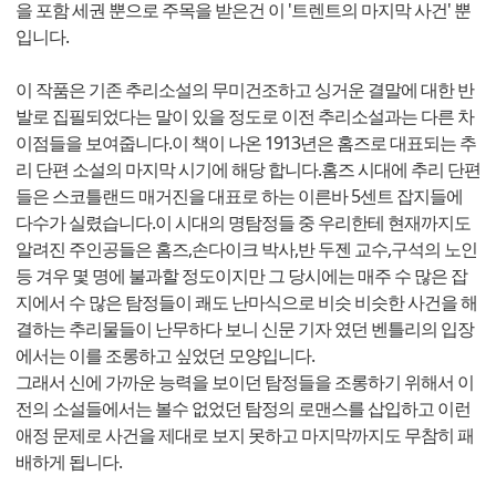
을 포함 세권 뿐으로 주목을 받은건 이 '트렌트의 마지막 사건' 뿐
입니다.
이 작품은 기존 추리소설의 무미건조하고 싱거운 결말에 대한 반
발로 집필되었다는 말이 있을 정도로 이전 추리소설과는 다른 차
이점들을 보여줍니다.이 책이 나온 1913년은 홈즈로 대표되는 추
리 단편 소설의 마지막 시기에 해당 합니다.홈즈 시대에 추리 단편
들은 스코틀랜드 매거진을 대표로 하는 이른바 5센트 잡지들에
다수가 실렸습니다.이 시대의 명탐정들 중 우리한테 현재까지도
알려진 주인공들은 홈즈,손다이크 박사,반 두젠 교수,구석의 노인
등 겨우 몇 명에 불과할 정도이지만 그 당시에는 매주 수 많은 잡
지에서 수 많은 탐정들이 쾌도 난마식으로 비슷 비슷한 사건을 해
결하는 추리물들이 난무하다 보니 신문 기자 였던 벤틀리의 입장
에서는 이를 조롱하고 싶었던 모양입니다.
그래서 신에 가까운 능력을 보이던 탐정들을 조롱하기 위해서 이
전의 소설들에서는 볼수 없었던 탐정의 로맨스를 삽입하고 이런
애정 문제로 사건을 제대로 보지 못하고 마지막까지도 무참히 패
배하게 됩니다.