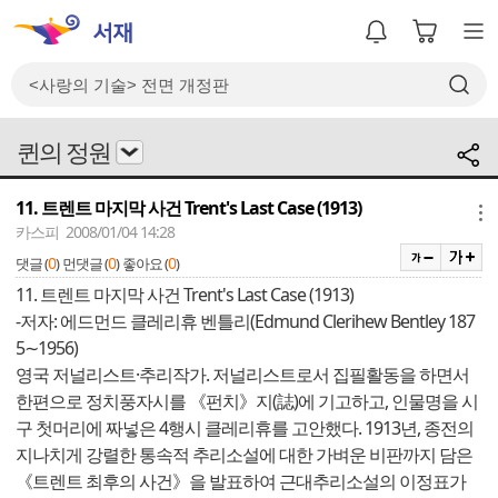
퀸의 정원
11. 트렌트 마지막 사건 Trent's Last Case (1913)
메뉴
카스피 2008/01/04 14:28
0
0
0
댓글 (
)
먼댓글 (
)
좋아요 (
)
11. 트렌트 마지막 사건 Trent's Last Case (1913)
-저자: 에드먼드 클레리휴 벤틀리(Edmund Clerihew Bentley 187
5∼1956)
영국 저널리스트·추리작가. 저널리스트로서 집필활동을 하면서
한편으로 정치풍자시를 《펀치》지(誌)에 기고하고, 인물명을 시
구 첫머리에 짜넣은 4행시 클레리휴를 고안했다. 1913년, 종전의
지나치게 강렬한 통속적 추리소설에 대한 가벼운 비판까지 담은
《트렌트 최후의 사건》을 발표하여 근대추리소설의 이정표가