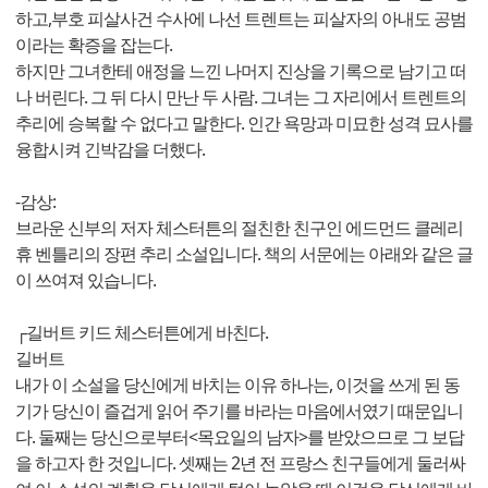
하고,부호 피살사건 수사에 나선 트렌트는 피살자의 아내도 공범
이라는 확증을 잡는다.
하지만 그녀한테 애정을 느낀 나머지 진상을 기록으로 남기고 떠
나 버린다. 그 뒤 다시 만난 두 사람. 그녀는 그 자리에서 트렌트의
추리에 승복할 수 없다고 말한다. 인간 욕망과 미묘한 성격 묘사를
융합시켜 긴박감을 더했다.
-감상:
브라운 신부의 저자 체스터튼의 절친한 친구인 에드먼드 클레리
휴 벤틀리의 장편 추리 소설입니다. 책의 서문에는 아래와 같은 글
이 쓰여져 있습니다.
┌길버트 키드 체스터튼에게 바친다.
길버트
내가 이 소설을 당신에게 바치는 이유 하나는, 이것을 쓰게 된 동
기가 당신이 즐겁게 읽어 주기를 바라는 마음에서였기 때문입니
다. 둘째는 당신으로부터<목요일의 남자>를 받았으므로 그 보답
을 하고자 한 것입니다. 셋째는 2년 전 프랑스 친구들에게 둘러싸