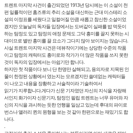
트렌트 마지막 사건이 출간되었던 1913년 당시에는 이 소설이 천
편 일률적이던 홈즈류의 추리 소설을 대신하는 근대 미스테리 소
설의 이정표를 세웠다고 일컬어질 만큼 새롭고 참신한 소설이었
겠지만 오늘날의 독자들 입장에서는 도버같이 실패를 밥 먹듯이
하는 탐정도 있고 탐정의 애정 문제도 그닥 흥미를 끌지 못하는 시
대이므로 별반 흥미를 끌 요소가 그다지 많아 보이지는 않습니다.
사실 트렌트 마지막 사건은 데뷰작이기에는 상당한 수준의 작품
이고 탐정의 캐릭터도 흥미로와 작가가 더 많은 작품을 쓰지 못한
것이 독자의 입장에서는 아쉽기만 합니다.
하지만 첫 작품이다 보니 단 한명만 살해되고, 용의자로 지목된 인
물이 한정된 상황에서 였는지는 모르겠지만 쓸데없는 캐릭터들
이 나오고 내용을 장황하고 서술적이라 기술하여서
읽기가 지루합니다.게다가 신문 기자였던 자신의 지식을 자랑해
서인지 화가이자 신문기자, 탐정인 필립 트렌트는 너무 유머와 자
신의 지식을 과시하는 듯한 언행을 일삼고 있는데 후대의 파이로
번스나 앨러리 퀸의 원형을 보는 것 같아 한편으로는 재밌기도 합
나다.
.