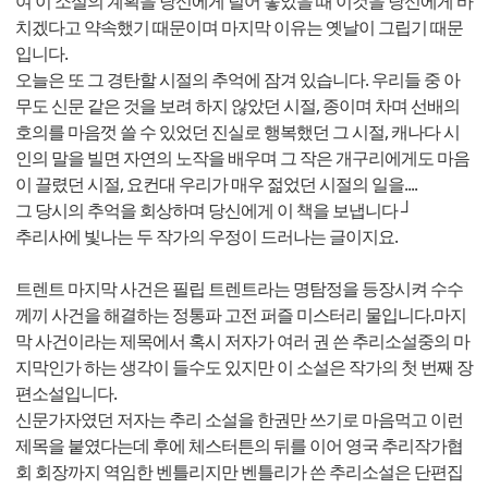
여 이 소설의 계획을 당신에게 털어 놓았을 때 이것을 당신에게 바
치겠다고 약속했기 때문이며 마지막 이유는 옛날이 그립기 때문
입니다.
오늘은 또 그 경탄할 시절의 추억에 잠겨 있습니다. 우리들 중 아
무도 신문 같은 것을 보려 하지 않았던 시절, 종이며 차며 선배의
호의를 마음껏 쓸 수 있었던 진실로 행복했던 그 시절, 캐나다 시
인의 말을 빌면 자연의 노작을 배우며 그 작은 개구리에게도 마음
이 끌렸던 시절, 요컨대 우리가 매우 젊었던 시절의 일을....
그 당시의 추억을 회상하며 당신에게 이 책을 보냅니다 ┘
추리사에 빛나는 두 작가의 우정이 드러나는 글이지요.
트렌트 마지막 사건은 필립 트렌트라는 명탐정을 등장시켜 수수
께끼 사건을 해결하는 정통파 고전 퍼즐 미스터리 물입니다.마지
막 사건이라는 제목에서 혹시 저자가 여러 권 쓴 추리소설중의 마
지막인가 하는 생각이 들수도 있지만 이 소설은 작가의 첫 번째 장
편소설입니다.
신문가자였던 저자는 추리 소설을 한권만 쓰기로 마음먹고 이런
제목을 붙였다는데 후에 체스터튼의 뒤를 이어 영국 추리작가협
회 회장까지 역임한 벤틀리지만 벤틀리가 쓴 추리소설은 단편집