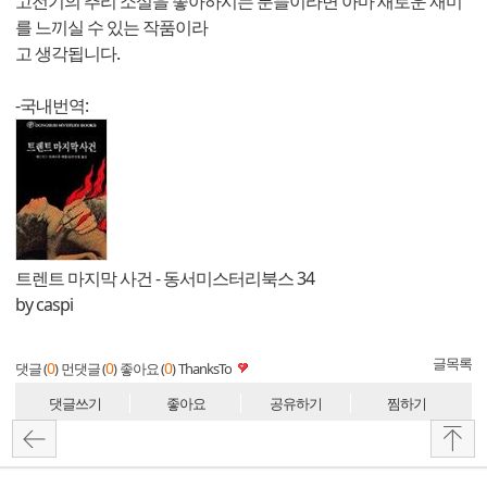
고전기의 추리 소설을 좋아하시는 분들이라면 아마 새로운 재미
를 느끼실 수 있는 작품이라
고 생각됩니다.
-국내번역:
트렌트 마지막 사건 - 동서미스터리북스 34
by caspi
글목록
0
0
0
댓글 (
)
먼댓글 (
)
좋아요 (
)
ThanksTo
댓글쓰기
좋아요
공유하기
찜하기