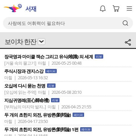
보이차 한잔
장국영과 마이클 잭슨 그리고 유식(唯識) 의 세계
리뷰
[거울 속의 물고기]
마힐 | 2026-05-25 00:48
주식시장과 갠지스강
페이퍼
마힐 | 2026-05-13 16:32
오십에 다시 묻는 천명
리뷰
[오십에 읽는 주역]
마힐 | 2026-05-08 20:10
지심귀명례(至心歸命禮)
리뷰
[부처님의 마지막 발자..]
마힐 | 2026-04-25 21:55
두 개의 초한지 외전, 유방론(劉邦論)
페이퍼
마힐 | 2026-04-17 23:50
두 개의 초한지 외전, 유방론(劉邦論) 1편
페이퍼
마힐 | 2026-04-14 15:55