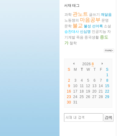
서재 태그
관노트
과학
글쓰기
깨달음
마음공부
노동쟁의
문명
불교
문학
불성
선어록
소설
승찬대사
신심명
인공지능
자
증도
기계발
죽음
중국생활
가
철학
2026
8
S
M
T
W
T
F
S
1
2
3
4
5
6
7
8
9
10
11
12
13
14
15
16
17
18
19
20
21
22
23
24
25
26
27
28
29
30
31