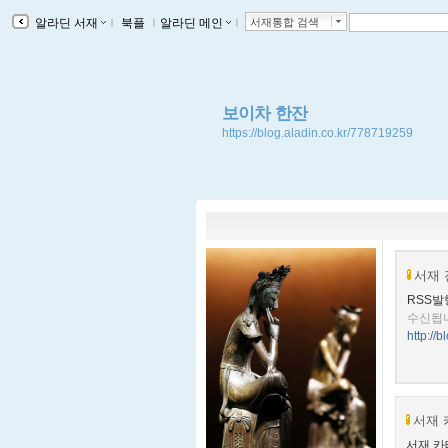
알라딘 서재
ｌ
북플
ｌ
알라딘 메인
ｌ
서재통합 검색
보이차 한잔
https://blog.aladin.co.kr/778719259
서재 
RSS발
수신됩
http://
서재 
서재 카