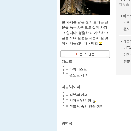
지않습
리스
마이
한 가지를 답을 찾기 보다는 질
문을 품는 사람으로 살아 가려
관노
고 합니다. 경험하고, 사유하고
글을 쓰며 질문은 다듬어 질 것
리뷰
이기 때문입니다. -
마힐
리뷰
선어
진흙
리스트
마이리스트
관노트 사색
리뷰/페이퍼
리뷰/페이퍼
선어록/신심명
진흙탕 속의 연꽃 정진
방명록