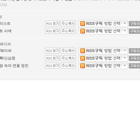
니다)
트
리스트
트 사색
/페이퍼
/페이퍼
록/신심명
탕 속의 연꽃 정진