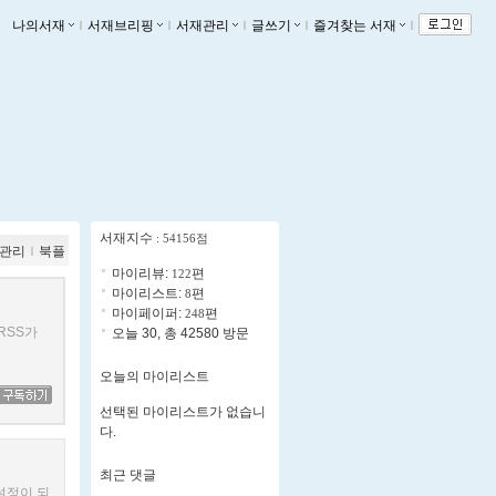
나의서재
ｌ
서재브리핑
ｌ
서재관리
ｌ
글쓰기
ｌ
즐겨찾는 서재
ｌ
서재지수
: 54156점
관리
ｌ
북플
마이리뷰:
편
122
마이리스트:
편
8
마이페이퍼:
편
248
RSS가
오늘 30, 총 42580 방문
오늘의 마이리스트
선택된 마이리스트가 없습니
다.
최근 댓글
설정이 되