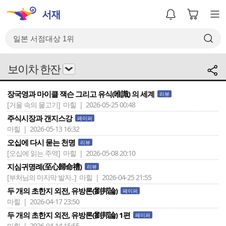
보이차 한잔
장국영과 마이클 잭슨 그리고 유식(唯識) 의 세계
리뷰
[거울 속의 물고기]
마힐 | 2026-05-25 00:48
주식시장과 갠지스강
페이퍼
마힐 | 2026-05-13 16:32
오십에 다시 묻는 천명
리뷰
[오십에 읽는 주역]
마힐 | 2026-05-08 20:10
지심귀명례(至心歸命禮)
리뷰
[부처님의 마지막 발자..]
마힐 | 2026-04-25 21:55
두 개의 초한지 외전, 유방론(劉邦論)
페이퍼
마힐 | 2026-04-17 23:50
두 개의 초한지 외전, 유방론(劉邦論) 1편
페이퍼
마힐 | 2026-04-14 15:55