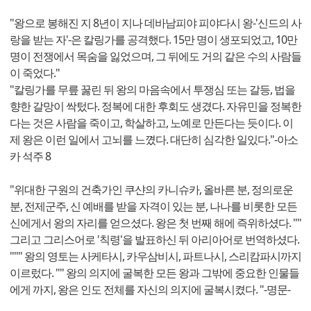
"왕으로 봉해진 지 8년이 지나 데바남피야 피야다시 왕-'신드의 사
랑을 받는 자'-은 칼링가를 공격했다. 15만 명이 생포되었고, 10만
명이 전쟁에서 목숨을 잃었으며, 그 뒤에도 거의 같은 수의 사람들
이 죽었다."
"칼링가를 무릎 꿇린 뒤 왕의 마음속에서 투쟁심 또는 갈등, 법을
향한 갈망이 싹텄다. 정복에 대한 후회도 생겼다. 자유민을 정복한
다는 것은 사람을 죽이고, 학살하고, 노예로 만든다는 듯이다. 이
제 왕은 이런 일에서 고뇌를 느꼈다. 대단히 심각한 일있다."-아소
카 석주 8
"위대한 구원의 건축가인 쿠샨의 카니슈카, 올바른 분, 정의로운
분, 전제군주, 신 예배를 받을 자격이 있는 분, 나나를 비롯한 모든
신에게서 왕의 자리를 얻으셨다. 왕은 첫 번째 해에 즉위하셨다. ''''
그리고 그리스어로 '칙령'을 발표하신 뒤 아리아어로 번역하셨다.
'''''' 왕의 영토는 사케타시, 카우삼비시, 파트나시, 스리캄파시까지
이르렀다. '''' 왕의 의지에 굴복한 모든 왕과 그밖에 중요한 인물들
에게 까지, 왕은 인도 전체를 자신의 의지에 굴복시켰다. "-명문-