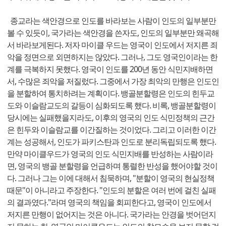
종교라는 색안경으로 인도를 바라보는 사람이 인도의 일부분만
볼 수 있듯이, 국가라는 색안경을 쓴자도, 인도의 일부분만 왜곡해
서 바라보게된다. 저자 마이클 우드는 영국이 인도에서 저지른 죄
악을 정면으로 외면하지는 않았다. 그러나, 그도 영국인이라는 한
계를 극복하지 못했다. 영국이 인도를 200년 동안 식민지배하면
서, 수많은 죄악을 저질렀다. 그중에서 가장 최악의 만행은 인도인
을 분할하여 통치하려는 계획이다. 뱅골분할령은 인도의 힌두교
도와 이슬람교도의 갈등이 심화되도록 했다. 비록, 뱅골분할령이
당시에는 실패했을지라도, 이후의 영국의 인도 식민정책의 근간
은 힌두와 이슬람교를 이간질하는 것이었다. 그리고 이러한 이간
계는 성공해서, 인도가 파키스탄과 인도로 분리독립되도록 했다.
만약 마이클우드가 영국의 인도 식민지배를 반성하는 사람이라
면, 영국의 뱅골 분할령을 언급하며 통렬한 반성을 했어야할 것이
다. 그러나 그는 이에 대해서 침묵하며, "분할이 영국의 현실정책
때문"이 아니라고 주장한다. "인도의 분할은 여러 번에 걸친 실패
의 결과였다."라며 영국의 책임을 회피한다고, 영국이 인도에서
저지른 만행이 없어지는 것은 아니다. 국가라는 안경을 벗어던지