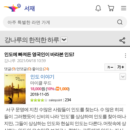
강나루의 한적한 하루
인도에 빠져든 영국인이 바라본 인도!
메뉴
강나루 2021/04/18 10:59
9
0
24
댓글 (
)
먼댓글 (
)
좋아요 (
)
인도 이야기
마이클 우드
18,000
원 (
10%
↓
1,000
)
2018-11-05
: 234
서구 문명에 지친 수많은 사람들이 인도를 찾는다. 수 많은 히피
들이 그러했듯이 신비의 나라 '인도'를 상상하며 인도를 찾아 떠나
지만, 그들이 상상하는 인도와 현실의 인도는 다른다. 머릿속에 상