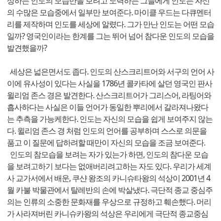
상하는 인도의 모습만을 보려고 노력하는 그들에게 인도는 자신
의 수많은 모습중에서 일부만 보여준다. 마이클 우드는 다큐멘터
리를 제작하며 인도를 세상에 알렸다. 그가 만난 인도는 어떤 모습
일까? 영국인이라는 한계를 그는 뛰어 넘어 참다운 인도의 모습을
발견했을까?
세상은 넓은면서도 좁다. 인도의 산스크리트어와 서구의 언어 사
이에 유사성이 있다는 사실을 1786년 콜카타에 살던 영국인 판사
윌리엄 존스 경은 발견한다. 산스크리트어가 그리스어, 라팅어와
흡사하다는 사실은 이들 언어가 동일한 뿌리에서 갈라져나왔다
는 추측을 가능케한다. 인도는 자신의 모습을 쉽게 보여주지 않는
다. 윌리엄 존스 경 처럼 인도의 언어를 공부하며 스스로 의문을
품고 이 질문에 답하려할 때만이 자신의 모습을 조금 보여준다.
인도의 참모습을 보려는 자가 있는가 하면, 인도의 참다운 모습
을 보려고하기 보다는 없애버리려고하는 자도 있다. 우리가 세계
사 교가서에서 배운, 쿠샨 왕조의 카니슈타왕의 석상이 2001년 4
월 카불 박물관에서 탈레반의 손에 박살냈다. 극단적 종교 중심주
의는 인류의 소중한 문화재를 우상으로 규정하고 훼손했다. 머리
가 사라져버린 카니슈카왕의 석상은 우리에게 극단적 종교중심