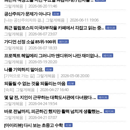
그렇게혜윰 | 2026-06-20 11:46
공산주의가 문제가 아니다
리뷰
[나는 공산주의자와 결..]
그렇게혜윰 | 2026-06-11 19:06
최근 필립로스의 미국3부작을 카페에서 각잡고 읽는 중...
페이퍼
그렇게혜윰 | 2026-06-07 23:07
가디언 선정 소설 85위-100위
페이퍼
그렇게혜윰 | 2026-06-07 18:33
프로젝트 헤일메리 그러니까 앤디위어 나만 재미없나...
페이퍼
그렇게혜윰 | 2026-05-19 20:20
나를 기억하지 말아요.
리뷰
[기억으로 가는 길]
그렇게혜윰 | 2026-05-08 20:00
되돌릴 수 없는 것을 되돌리는 마음
리뷰
[속죄]
그렇게혜윰 | 2026-04-27 16:40
몇 달 전, 지인이 근무하는 대학도서관에 다녀왔다. ...
페이퍼
그렇게혜윰 | 2026-04-24 19:54
바로 전날까지, 피곤하긴 했지만 활력 넘치게 생활했는...
페이퍼
그렇게혜윰 | 2026-04-21 07:07
[마이리뷰] 다시 보는 초중고 수학
리뷰