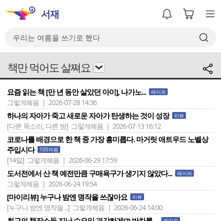
책만 먹어도 살쪄요
요즘 읽는 책 [만 년 동안 살았던 아이], 나가노...
페이퍼
그렇게혜윰 | 2026-07-28 14:36
하나의 자아가 죽고 새로운 자아가 탄생하는 것이 성장
리뷰
[다른 목소리, 다른 방]
그렇게혜윰 | 2026-07-13 16:12
코로나를 배경으로 한 책 중 가장 흥미롭다. 마거릿 애트우드 노벨상
주입시다
100자평
[14일]
그렇게혜윰 | 2026-06-29 17:59
도서전에서 산 책 예전만큼 구매욕구가 생기지 않았다...
페이퍼
그렇게혜윰 | 2026-06-24 19:54
[마이리뷰] 누구나 밤엔 명작을 쓰잖아요
리뷰
[누구나 밤엔 명작을 ..]
그렇게혜윰 | 2026-06-24 14:00
최근의 책장소들 지난 수요일 과감하게(?) 반차를 ...
페이퍼