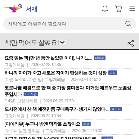
책만 먹어도 살쪄요
요즘 읽는 책 [만 년 동안 살았던 아이], 나가노...
페이퍼
그렇게혜윰 | 2026-07-28 14:36
하나의 자아가 죽고 새로운 자아가 탄생하는 것이 성장
리뷰
[다른 목소리, 다른 방]
그렇게혜윰 | 2026-07-13 16:12
코로나를 배경으로 한 책 중 가장 흥미롭다. 마거릿 애트우드 노벨상
주입시다
100자평
[14일]
그렇게혜윰 | 2026-06-29 17:59
도서전에서 산 책 예전만큼 구매욕구가 생기지 않았다...
페이퍼
그렇게혜윰 | 2026-06-24 19:54
[마이리뷰] 누구나 밤엔 명작을 쓰잖아요
리뷰
[누구나 밤엔 명작을 ..]
그렇게혜윰 | 2026-06-24 14:00
최근의 책장소들 지난 수요일 과감하게(?) 반차를 ...
페이퍼