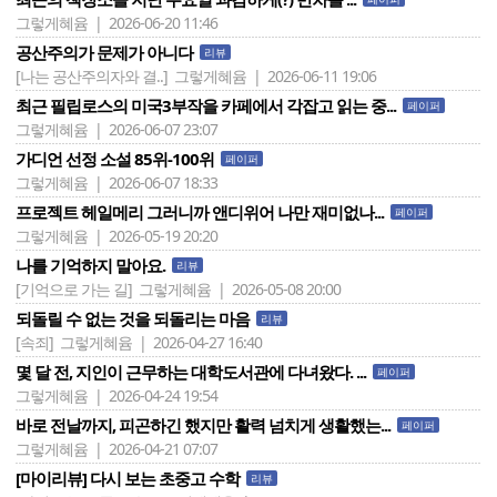
그렇게혜윰 | 2026-06-20 11:46
공산주의가 문제가 아니다
리뷰
[나는 공산주의자와 결..]
그렇게혜윰 | 2026-06-11 19:06
최근 필립로스의 미국3부작을 카페에서 각잡고 읽는 중...
페이퍼
그렇게혜윰 | 2026-06-07 23:07
가디언 선정 소설 85위-100위
페이퍼
그렇게혜윰 | 2026-06-07 18:33
프로젝트 헤일메리 그러니까 앤디위어 나만 재미없나...
페이퍼
그렇게혜윰 | 2026-05-19 20:20
나를 기억하지 말아요.
리뷰
[기억으로 가는 길]
그렇게혜윰 | 2026-05-08 20:00
되돌릴 수 없는 것을 되돌리는 마음
리뷰
[속죄]
그렇게혜윰 | 2026-04-27 16:40
몇 달 전, 지인이 근무하는 대학도서관에 다녀왔다. ...
페이퍼
그렇게혜윰 | 2026-04-24 19:54
바로 전날까지, 피곤하긴 했지만 활력 넘치게 생활했는...
페이퍼
그렇게혜윰 | 2026-04-21 07:07
[마이리뷰] 다시 보는 초중고 수학
리뷰