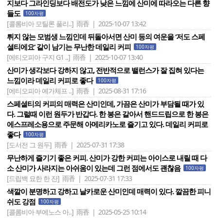
지보다 그라인딩보다 배전도가 낮은 느낌에 산미에 따라오는 다른 향
들도
100자평
[콜롬비아 모틸론 풀리..]
雨香 | 2025-10-07 13:42
튀지 않는 모범생 느낌인데 뒤돌아서면 산미 등의 여운을 ‘저도 스페
셜티에요’ 같이 남기는 무난한 데일리 커피
100자평
[에티오피아 구지 G1 ..]
雨香 | 2025-10-07 13:40
산미가 생각보다 강하지 않고, 전반적으로 밸런스가 잘 집혀 있다는
느낌이라 데일리 커피로 좋다
100자평
[에티오피아 예가체프 ..]
雨香 | 2025-08-31 17:16
스페셜티의 커피의 매력은 산미인데, 가끔은 산미가 부담될 때가 있
다. 그럴때 이런 원두가 반갑다. 한 봉은 갈아서 핸드드립으로 한 봉은
에스프레소용으로 주문해 아메리카노로 즐기고 있다. 데일리 커피로
좋다
100자평
[도서전 그 원두]
雨香 | 2025-07-31 17:38
무난하게 즐기기 좋은 커피. 산미가 강한 커피는 아이스로 내릴 때 다
소 산미가 사라지는 아쉬움이 있는데 그런 점에서도 괜찮음
100자평
[드립백 묘한 한 잔]
雨香 | 2025-07-31 17:33
색깔이 분명하고 강하고 날카로운 산미인데 매력이 있다. 깔끔한 피니
쉬도 강점
100자평
[콜롬비아 부에노스 아..]
雨香 | 2025-05-25 10:14