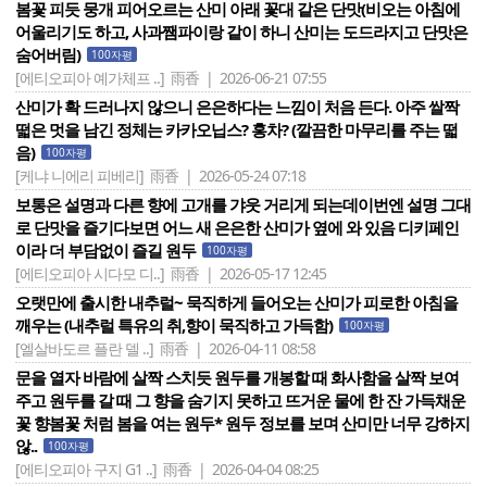
봄꽃 피듯 뭉개 피어오르는 산미 아래 꽃대 같은 단맛(비오는 아침에
어울리기도 하고, 사과쨈파이랑 같이 하니 산미는 도드라지고 단맛은
숨어버림)
100자평
[에티오피아 예가체프 ..]
雨香 | 2026-06-21 07:55
산미가 확 드러나지 않으니 은은하다는 느낌이 처음 든다. 아주 쌀짝
떫은 멋을 남긴 정체는 카카오닙스? 홍차? (깔끔한 마무리를 주는 떫
음)
100자평
[케냐 니에리 피베리]
雨香 | 2026-05-24 07:18
보통은 설명과 다른 향에 고개를 갸웃 거리게 되는데이번엔 설명 그대
로 단맛을 즐기다보면 어느 새 은은한 산미가 옆에 와 있음 디키페인
이라 더 부담없이 즐길 원두
100자평
[에티오피아 시다모 디..]
雨香 | 2026-05-17 12:45
오랫만에 출시한 내추럴~ 묵직하게 들어오는 산미가 피로한 아침을
깨우는 (내추럴 특유의 취,향이 묵직하고 가득함)
100자평
[엘살바도르 플란 델 ..]
雨香 | 2026-04-11 08:58
문을 열자 바람에 살짝 스치듯 원두를 개봉할 때 화사함을 살짝 보여
주고 원두를 갈 때 그 향을 숨기지 못하고 뜨거운 물에 한 잔 가득채운
꽃 향봄꽃 처럼 봄을 여는 원두* 원두 정보를 보며 산미만 너무 강하지
않..
100자평
[에티오피아 구지 G1 ..]
雨香 | 2026-04-04 08:25