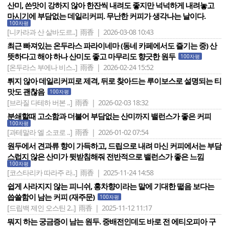
산미, 쓴맛이 강하지 않아 한잔씩 내려도 좋지만 넉넉하게 내려놓고
마시기에 부담없는 데일리커피. 무난한 커피가 생각나는 날이다.
100자평
[니카라과 산 살바도르..]
雨香 | 2026-03-08 10:43
최근 빠져있는 온두라스 파라이네마 (동네 카페에서도 즐기는 중) 산
뜻하다고 해야 하나 산미도 좋고 마무리도 향긋한 원두
100자평
[온두라스 부에나 비스..]
雨香 | 2026-02-24 15:52
튀지 않아 데일리커피로 제격, 뒤로 찾아드는 루이보스로 설명되는 티
맛도 괜찮음
100자평
[브라질 다테하 버본 ..]
雨香 | 2026-02-03 18:32
분쇄할때 고소함과 더불어 부담없는 산미까지 밸런스가 좋은 커피
100자평
[과테말라 엘 소코로 ..]
雨香 | 2026-01-02 07:54
원두에서 견과류 향이 가득하고, 드립으로 내려 마신 커피에서는 부담
스럽지 않은 산미가 뒷받침해줘 전반적으로 밸런스가 좋은 느낌
100자평
[코스타리카 따라주 라..]
雨香 | 2025-11-24 14:58
쉽게 사라지지 않는 피니쉬, 홍차향이라는 말에 기대한 떫음 보다는
씁쓸함이 남는 커피 (재주문)
100자평
[드립백 제인 오스틴 2..]
雨香 | 2025-11-12 11:17
뭐지 하는 궁금증이 남는 원두. 중배전인데도 바로 전 에티오피아 구