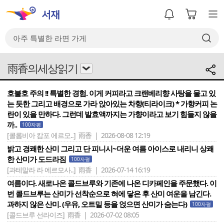
雨香의세상읽기
호불호 주의 !! 특별한 경험. 이게 커피라고 크랜베리향 사탕을 물고 있
는 듯한 그리고 배경으로 가라 앉아있는 차향(티라이크) * 가향커피 논
란이 있을 만하다. 그런데 발효액까지는 가향이라고 보기 힘들지 않을
까..
100자평
[콜롬비아 캄포 에르모..]
雨香 | 2026-08-08 12:19
밝고 경쾌한 산미 그리고 단 피니시~더운 여름 아이스로 내리니 상쾌
한 산미가 도드라짐
100자평
[과테말라 라 에르모사..]
雨香 | 2026-07-14 16:19
여름이다. 새로나온 콜드브루와 기존에 나온 디카페인을 주문했다. 이
번 콜드브루는 산미가 선착순으로 혀에 닿은 후 산미 여운을 남긴다.
과하지 않은 산미. (우유, 오트밀 등을 얹으면 산미가 숨는다)
100자평
[콜드브루 선라이즈]
雨香 | 2026-07-02 08:05