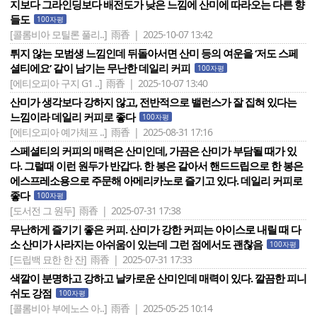
지보다 그라인딩보다 배전도가 낮은 느낌에 산미에 따라오는 다른 향
들도
100자평
[콜롬비아 모틸론 풀리..]
雨香 | 2025-10-07 13:42
튀지 않는 모범생 느낌인데 뒤돌아서면 산미 등의 여운을 ‘저도 스페
셜티에요’ 같이 남기는 무난한 데일리 커피
100자평
[에티오피아 구지 G1 ..]
雨香 | 2025-10-07 13:40
산미가 생각보다 강하지 않고, 전반적으로 밸런스가 잘 집혀 있다는
느낌이라 데일리 커피로 좋다
100자평
[에티오피아 예가체프 ..]
雨香 | 2025-08-31 17:16
스페셜티의 커피의 매력은 산미인데, 가끔은 산미가 부담될 때가 있
다. 그럴때 이런 원두가 반갑다. 한 봉은 갈아서 핸드드립으로 한 봉은
에스프레소용으로 주문해 아메리카노로 즐기고 있다. 데일리 커피로
좋다
100자평
[도서전 그 원두]
雨香 | 2025-07-31 17:38
무난하게 즐기기 좋은 커피. 산미가 강한 커피는 아이스로 내릴 때 다
소 산미가 사라지는 아쉬움이 있는데 그런 점에서도 괜찮음
100자평
[드립백 묘한 한 잔]
雨香 | 2025-07-31 17:33
색깔이 분명하고 강하고 날카로운 산미인데 매력이 있다. 깔끔한 피니
쉬도 강점
100자평
[콜롬비아 부에노스 아..]
雨香 | 2025-05-25 10:14