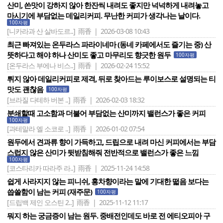
산미, 쓴맛이 강하지 않아 한잔씩 내려도 좋지만 넉넉하게 내려놓고
마시기에 부담없는 데일리커피. 무난한 커피가 생각나는 날이다.
100자평
[니카라과 산 살바도르..]
雨香 | 2026-03-08 10:43
최근 빠져있는 온두라스 파라이네마 (동네 카페에서도 즐기는 중) 산
뜻하다고 해야 하나 산미도 좋고 마무리도 향긋한 원두
100자평
[온두라스 부에나 비스..]
雨香 | 2026-02-24 15:52
튀지 않아 데일리커피로 제격, 뒤로 찾아드는 루이보스로 설명되는 티
맛도 괜찮음
100자평
[브라질 다테하 버본 ..]
雨香 | 2026-02-03 18:32
분쇄할때 고소함과 더불어 부담없는 산미까지 밸런스가 좋은 커피
100자평
[과테말라 엘 소코로 ..]
雨香 | 2026-01-02 07:54
원두에서 견과류 향이 가득하고, 드립으로 내려 마신 커피에서는 부담
스럽지 않은 산미가 뒷받침해줘 전반적으로 밸런스가 좋은 느낌
100자평
[코스타리카 따라주 라..]
雨香 | 2025-11-24 14:58
쉽게 사라지지 않는 피니쉬, 홍차향이라는 말에 기대한 떫음 보다는
씁쓸함이 남는 커피 (재주문)
100자평
[드립백 제인 오스틴 2..]
雨香 | 2025-11-12 11:17
뭐지 하는 궁금증이 남는 원두. 중배전인데도 바로 전 에티오피아 구