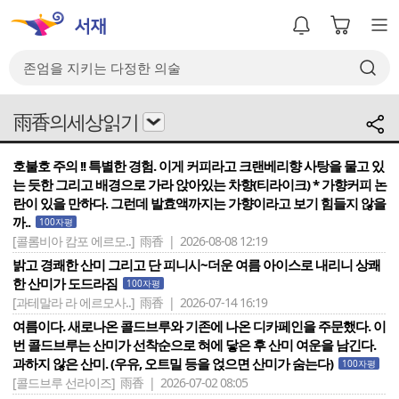
雨香의세상읽기
호불호 주의 !! 특별한 경험. 이게 커피라고 크랜베리향 사탕을 물고 있
는 듯한 그리고 배경으로 가라 앉아있는 차향(티라이크) * 가향커피 논
란이 있을 만하다. 그런데 발효액까지는 가향이라고 보기 힘들지 않을
까..
100자평
[콜롬비아 캄포 에르모..]
雨香 | 2026-08-08 12:19
밝고 경쾌한 산미 그리고 단 피니시~더운 여름 아이스로 내리니 상쾌
한 산미가 도드라짐
100자평
[과테말라 라 에르모사..]
雨香 | 2026-07-14 16:19
여름이다. 새로나온 콜드브루와 기존에 나온 디카페인을 주문했다. 이
번 콜드브루는 산미가 선착순으로 혀에 닿은 후 산미 여운을 남긴다.
과하지 않은 산미. (우유, 오트밀 등을 얹으면 산미가 숨는다)
100자평
[콜드브루 선라이즈]
雨香 | 2026-07-02 08:05