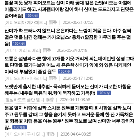
봄꽃 피듯 뭉개 피어오르는 산미 아래 꽃대 같은 단맛(비오는 아침에
어울리기도 하고, 사과쨈파이랑 같이 하니 산미는 도드라지고 단맛은
숨어버림)
100자평
[에티오피아 예가체프 ..]
雨香 | 2026-06-21 07:55
산미가 확 드러나지 않으니 은은하다는 느낌이 처음 든다. 아주 쌀짝
떫은 멋을 남긴 정체는 카카오닙스? 홍차? (깔끔한 마무리를 주는 떫
음)
100자평
[케냐 니에리 피베리]
雨香 | 2026-05-24 07:18
보통은 설명과 다른 향에 고개를 갸웃 거리게 되는데이번엔 설명 그대
로 단맛을 즐기다보면 어느 새 은은한 산미가 옆에 와 있음 디키페인
이라 더 부담없이 즐길 원두
100자평
[에티오피아 시다모 디..]
雨香 | 2026-05-17 12:45
오랫만에 출시한 내추럴~ 묵직하게 들어오는 산미가 피로한 아침을
깨우는 (내추럴 특유의 취,향이 묵직하고 가득함)
100자평
[엘살바도르 플란 델 ..]
雨香 | 2026-04-11 08:58
문을 열자 바람에 살짝 스치듯 원두를 개봉할 때 화사함을 살짝 보여
주고 원두를 갈 때 그 향을 숨기지 못하고 뜨거운 물에 한 잔 가득채운
꽃 향봄꽃 처럼 봄을 여는 원두* 원두 정보를 보며 산미만 너무 강하지
않..
100자평
[에티오피아 구지 G1 ..]
雨香 | 2026-04-04 08:25