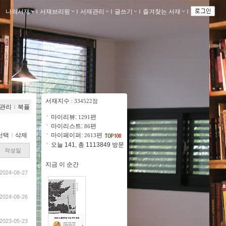
나의서재
ｌ
서재브리핑
ｌ
서재관리
ｌ
글쓰기
ｌ
즐겨찾는 서재
ｌ
서재지수
: 334522점
관리
ｌ
북플
마이리뷰:
편
1291
마이리스트:
편
86
선택
ｌ
삭제
마이페이퍼:
편
2613
오늘 141, 총 1113849 방문
작성일
지금 이 순간
2024-08-27
2024-08-26
2023-05-23