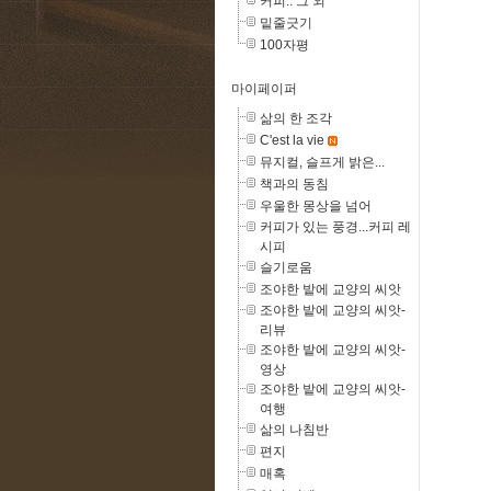
커피.. 그 외
밑줄긋기
100자평
마이페이퍼
삶의 한 조각
C'est la vie
뮤지컬, 슬프게 밝은...
책과의 동침
우울한 몽상을 넘어
커피가 있는 풍경...커피 레
시피
슬기로움
조야한 밭에 교양의 씨앗
조야한 밭에 교양의 씨앗-
리뷰
조야한 밭에 교양의 씨앗-
영상
조야한 밭에 교양의 씨앗-
여행
삶의 나침반
편지
매혹