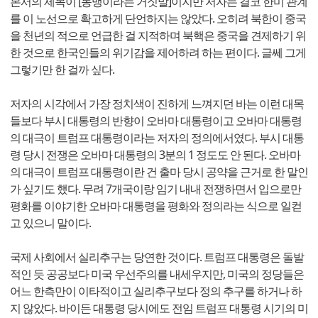
본서의 제목이 [동맹이라는 거짓말]이지만 저자는 결코 한미 관계
를 이 노선으로 확고하게 단언하지는 않았다. 오히려 북한이 중국
을 천년의 적으로 언급한 걸 지적하며 북핵은 중국을 견제하기 위
한 것으로 한국인들의 위기감을 제어하려 하는 편이다. 글쎄 그게
그렇기만 한 걸까 싶다.
저자의 시각에서 가장 정치색이 진하게 느껴지던 바는 이런 대목
들보다 부시 대통령의 반향이 오바마 대통령이고 오바마 대통령
의 대극이 트럼프 대통령이라는 저자의 정의에서였다. 부시 대통
령 당시 전쟁은 오바마 대통령의 3분의 1 정도도 안 된다. 오바마
의 대극이 트럼프 대통령이란 건 출마 당시 공약을 근거로 한 말인
가 싶기도 했다. 무려 7개국이랑 임기 내내 전쟁하면서 입으로만
평화를 이야기한 오바마 대통령을 평화와 정의라는 식으로 일컫
고 있으니 말이다.
국제 사회에서 실리추구는 당연한 것이다. 트럼프 대통령은 돌발
적인 듯 공공보다 미국 우선주의를 내세우지만, 미국의 정당들은
어느 한측만이 이타적이고 실리추구보다 정의 추구를 하거나 하
지 않았다. 바이든 대통령 당시에도 전임 트럼프 대통령 시기의 미