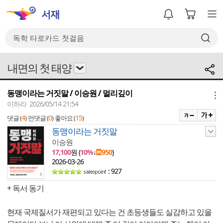
내면의 첫 태양
동맹이라는 거짓말 / 이승원 / 멀리깊이
메뉴
이하라 2026/05/14 21:54
4
0
15
댓글 (
)
먼댓글 (
)
좋아요 (
)
동맹이라는 거짓말
이승원
17,100
원 (
10%
↓
950
)
2026-03-26
: 927
+ 독서 동기
현재 국제질서가 재편되고 있다는 건 초등생들도 실감하고 있을