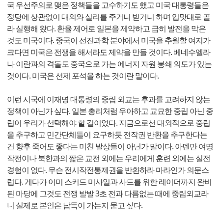
국 우선주의로 맺은 정책들을 고수하기도 했고 미국 대통령들은
정당에 상관없이 대의와 실리를 주거니 받거니 하며 입맛대로 골
라 실행해 왔다. 환율 제어로 일본을 제약하고 급히 발전을 막은
것도 미국이다. 중국이 선진과학 분야에서 미국을 추월할 여지가
크다면 미국은 전쟁을 해서라도 제약을 만들 것이다. 베네수엘라
나 이란과의 격돌도 중국으로 가는 에너지 자원 봉쇄 의도가 있는
것이다. 미국은 선제 포석을 하는 것이란 말이다.
이런 시국에 이재명 대통령의 중립 외교는 후과를 고려하지 않는
정책이 아닌가 싶다. 일본 총리처럼 우아하고 교묘한 중립 아닌 중
립이 우리가 선택해야 할 길이었다. 지금으로선 대외적으로 중립
을 추구하고 민간단체들이 요구하듯 전작권 반환을 추구한다는
건 향후 죽어도 좋다는 미친 발상들이 아닌가 말이다. 아덴만 여명
작전이나 북한과의 짧은 교전 외에는 우리에게 훈련 외에는 실전
경험이 없다. 무슨 전시작전통제권을 반환하라 마라인가 의문스
럽다. 게다가 이미 스커드 미사일과 사드를 위한 레이더까지 완비
된 마당에 그것도 전쟁 발발 3초 전과 다름없는 때에 중립외교라
니 실제로 본인은 납득이 가는지 묻고 싶다.