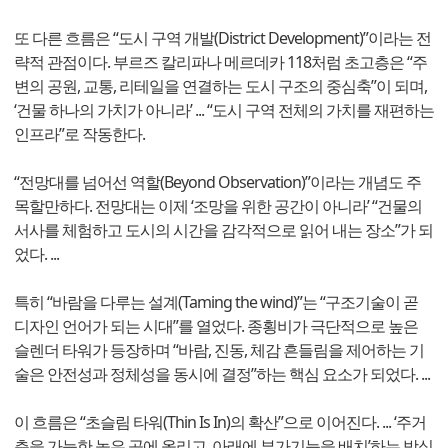
또 다른 흐름은 “도시 구역 개발(District Development)”이라는 전
략적 관점이다. 부르즈 칼리파나 메르데카 118처럼 초고층은 “주
변의 공원, 교통, 리테일을 연결하는 도시 구조의 중심축”이 되며,
‘건물 하나의 가치가 아니라’ ... “도시 구역 전체의 가치를 재편하는
인프라”로 작동한다.
“전망대를 넘어선 역할(Beyond Observation)”이라는 개념도 주
목할만하다. 전망대는 이제 ‘조망을 위한 공간이 아니라’ “건물의
서사를 체험하고 도시의 시간을 감각적으로 읽어 내는 장소”가 되
었다. ...
특히 “바람을 다루는 설계(Taming the wind)”는 “구조기술이 곧
디자인 언어가 되는 시대”를 열었다. 종횡비가 극단적으로 높은
슬렌더 타워가 등장하며 “바람, 진동, 체감 흔들림을 제어하는 기
술은 안전성과 정체성을 동시에 결정”하는 핵심 요소가 되었다. ...
이 흐름은 “초슬림 타워(Thin Is In)의 확산”으로 이어진다. ... ‘주거
층을 가능한 높은 곳에 올리고, 아래에 부가기능을 배치’하는 방식