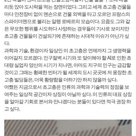
리듯 앉아 도시락을 먹는 장면이었다. 그리고 세계 초고층 건물들
마다 안전장비 없이 맨손으로 건물 외벽을 타고 오르던 프랑스의
스파이더맨으로 불리는 알랭 로베르의 모습이다. 요즘도 그와 같
은 무모한 행위를 시도하다 사망하는 경우들이 기사로 보이지만
초고층 건물들이 건설되기에 존재하는 시대적 이슈가 아닌가 싶
다.
과학과 기술, 환경이자 일상인 이 초고층은 언제까지 그 생명력을
이어갈지 모르겠다. 인구절벽 시기와 또 맞이해야 할 AI로 인한 초
대량 실업자 양산의 시기가 지나면, 아마도 지구의 인구는 급감할
것이고 그때는 황폐한 빈터가 될 세계의 도시 곳곳에 저 웅장한 초
고층 빌딩들은, 더욱 황량함을 더하기만 하지 않을까 싶다.
어쨌든 지금으로서 초고층은 인류의 과학과 기술력의 정점을 보
여주는 일상적 공간이자 상징이 아닐까 싶다. 이 인류의 대표 상징
을 알아갈 기회로 본서와 만나겠다는 분들이 있다면 적극 권장 하
고 싶다.