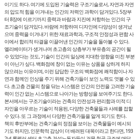
이기도 하다. 여기에 도입된 기술력은 구조기술로서, 자연과 자연
의 압도적 힘을 이겨내는 인간의 저력인 과학이 담겨있다. 5장부
터 8장에 이르기까지 중력과 바람과 지진에 저항하는 인간의 구
조기술이 담겨있다. 바람에 저항하며 디자인에 다양성이 생겨났
으며 중력을 이겨내기 위한 재료과학과, 구조적 안정성과 편함 사
이에서 합리적 타결을 이끌어낸 인간의 기술을 돌아볼 수 있다.
엘리베이터가 생겨나며 초고층의 상층부가 부유층의 공간이 될
수 있었다는 것도, 기술이 인간의 일상에 지대한 영향을 미친 부분
이 아닌가 싶다. 백화점에 창이 없는 이유는 상품을 상하게 하지
않으려는 이유이며, 이런 답답한 구조의 백화점에 쾌적함이나 자
연과 함께인 인상을 주기 위해 건축가들이 보인 노력도 엿볼 수 있
다. 초고층 건물의 창을 닦는 시스템은 인간의 안전을 고려한 기술
력이 인간 없는 시스템으로 나아가는 방향성을 보여주기도 한다.
본서에서는 구조기술이라는 건축의 안전성과 편리함과 미적 디
자인을 아우르는 기술이 적용된, 다양한 건축물들과 사례를 접할
수 있다. 또 그 과정에서 다양한 건축가들을 알게 되기도 한다.
책의 후반부에는 건축기술의 정점을 보이는 건축물들이 예시되
기도 하지만, 인문학적 감상이 더 배려된 대목이라고 한다면, 193
2년 록펠러 센터 초고층 건설노동자들이 건물 철골 구조에 매달