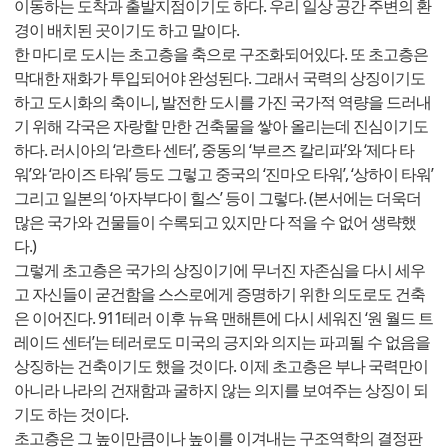
이동하는 도착과 출발지점이기도 하다. 우리 일상 공간 주변의 환
경이 배치된 곳이기도 하고 말이다.
한 마디로 도시는 초고층을 축으로 구조화되어있다. 또 초고층은
막대한 재화가 투입되어야 완성된다. 그래서 국력의 상징이기도
하고 도시화의 축이니, 발전한 도시를 가진 국가적 역량을 드러내
기 위해 각국은 자랑할 만한 건축물을 쌓아 올리는데 진심이기도
하다. 러시아의 ‘라흐타 센터’, 중동의 ‘부르즈 칼리파’와 ‘제다 타
워’와 ‘라이즈 타워’ 등도 그렇고 중국의 ‘진마오 타워’, ‘상하이 타워’
그리고 일본의 ‘아자부다이 힐스’ 등이 그렇다. (본서에는 더욱더
많은 국가와 건물들이 수록되고 있지만 다 적을 수 없어 생략했
다.)
그렇게 초고층은 국가의 상징이기에 무너진 자존심을 다시 세우
고 자신들이 굳건함을 스스로에게 증명하기 위한 의도로도 건축
은 이어진다. 911테러 이후 뉴욕 맨해튼에 다시 세워진 ‘원 월드 트
레이드 센터’는 테러로도 미국의 긍지와 의지는 파괴될 수 없음을
상징하는 건축이기도 했을 것이다. 이제 초고층은 부나 국력만이
아니라 나라의 건재함과 굴하지 않는 의지를 보여주는 상징이 되
기도 하는 것이다.
초고층은 그 높이만큼이나 높이를 이겨내는 구조역학의 결정판