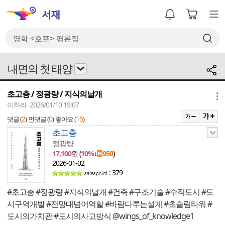
내면의 첫 태양
초고층 / 정광량 / 지식의날개
메뉴
이하라 2026/01/10 19:07
2
0
15
댓글 (
)
먼댓글 (
)
좋아요 (
)
초고층
정광량
17,100
원 (
10%
↓
950
)
2026-01-02
: 379
#초고층 #정광량 #지식의날개 #건축 #구조기술 #수직도시 #도
시구역개발 #전망대넘어역할 #바람다루는설계 #초슬림타워 #
도시의가치관 #도시의사고방식 @wings_of_knowledge1