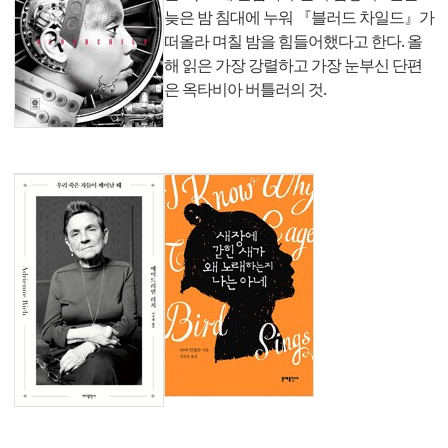
늦은 밤 침대에 누워 『블러드 차일드』가
떠올라 며칠 밤을 힘들어했다고 한다. 올
해 읽은 가장 강렬하고 가장 눈부신 단편
은 옥타비아 버틀러의 것.