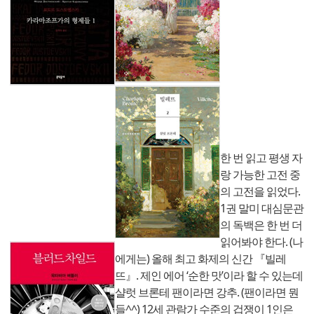
한 번 읽고 평생 자
랑 가능한 고전 중
의 고전을 읽었다.
1권 말미 대심문관
의 독백은 한 번 더
읽어봐야 한다. (나
에게는) 올해 최고 화제의 신간 『빌레
뜨』. 제인 에어 ‘순한 맛’이라 할 수 있는데
샬럿 브론테 팬이라면 강추. (팬이라면 뭔
들^^) 12세 관람가 수준의 겁쟁이 1인은