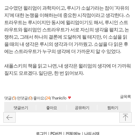
교수였던 윌리엄이 과학자이고, 루시가 소설가라는 점이 '자유의
지'에 대한 논쟁을 이해하는데 중요한 시작점이라고 생각한다. 스
트라우트는 루시이지만 동시에 윌리엄이기도 해서, 루시인 스트
라우트와 윌리엄인 스트라우트가 서로 자신의 생각을 펼치고, 논
쟁하고, 그래서 하나의 결론에 도달하게 될 테지만, 이 소설을 읽
을 때의 내 생각은 루시의 생각과 더 가까웠고. 소설을 다 읽은 후
에는 스트라우트가 누구의 생각에 더 가까운지 알 수 있었다.
새폴스키의 책을 읽고 나면, 내 생각은 윌리엄의 생각에 더 가까워
질지도 모르겠다. 일단은, 한 번 읽어보자.
글목록
5
0
24
댓글 (
)
먼댓글 (
)
좋아요 (
)
ThanksTo
댓글쓰기
좋아요
공유하기
찜하기
로그인
l
PC버전
l
전체 메뉴
l
나의 서재