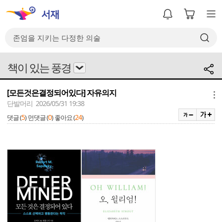
책이 있는 풍경
[모든것은결정되어있다] 자유의지
메뉴
단발머리 2026/05/31 19:38
5
0
24
댓글 (
)
먼댓글 (
)
좋아요 (
)