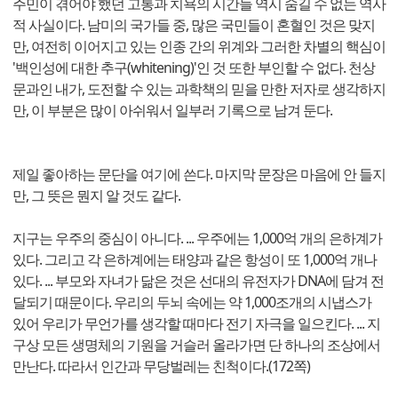
주민이 겪어야 했던 고통과 치욕의 시간들 역시 숨길 수 없는 역사
적 사실이다. 남미의 국가들 중, 많은 국민들이 혼혈인 것은 맞지
만, 여전히 이어지고 있는 인종 간의 위계와 그러한 차별의 핵심이
'백인성에 대한 추구(whitening)'인 것 또한 부인할 수 없다. 천상
문과인 내가, 도전할 수 있는 과학책의 믿을 만한 저자로 생각하지
만, 이 부분은 많이 아쉬워서 일부러 기록으로 남겨 둔다.
제일 좋아하는 문단을 여기에 쓴다. 마지막 문장은 마음에 안 들지
만, 그 뜻은 뭔지 알 것도 같다.
지구는 우주의 중심이 아니다. ... 우주에는 1,000억 개의 은하계가
있다. 그리고 각 은하계에는 태양과 같은 항성이 또 1,000억 개나
있다. ... 부모와 자녀가 닮은 것은 선대의 유전자가 DNA에 담겨 전
달되기 때문이다. 우리의 두뇌 속에는 약 1,000조개의 시냅스가
있어 우리가 무언가를 생각할 때마다 전기 자극을 일으킨다. ... 지
구상 모든 생명체의 기원을 거슬러 올라가면 단 하나의 조상에서
만난다. 따라서 인간과 무당벌레는 친척이다.(172쪽)