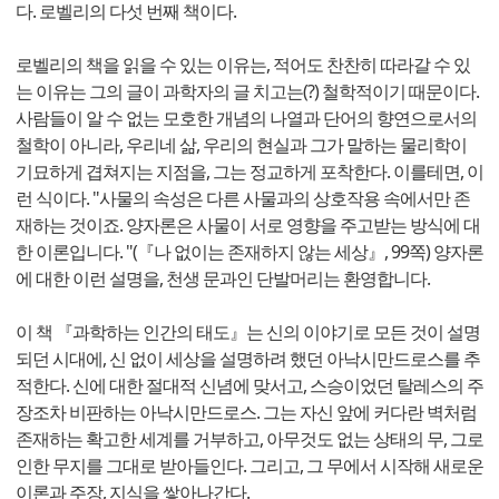
다. 로벨리의 다섯 번째 책이다.
로벨리의 책을 읽을 수 있는 이유는, 적어도 찬찬히 따라갈 수 있
는 이유는 그의 글이 과학자의 글 치고는(?) 철학적이기 때문이다.
사람들이 알 수 없는 모호한 개념의 나열과 단어의 향연으로서의
철학이 아니라, 우리네 삶, 우리의 현실과 그가 말하는 물리학이
기묘하게 겹쳐지는 지점을, 그는 정교하게 포착한다. 이를테면, 이
런 식이다. "사물의 속성은 다른 사물과의 상호작용 속에서만 존
재하는 것이죠. 양자론은 사물이 서로 영향을 주고받는 방식에 대
한 이론입니다. "(『나 없이는 존재하지 않는 세상』, 99쪽) 양자론
에 대한 이런 설명을, 천생 문과인 단발머리는 환영합니다.
이 책 『과학하는 인간의 태도』는 신의 이야기로 모든 것이 설명
되던 시대에, 신 없이 세상을 설명하려 했던 아낙시만드로스를 추
적한다. 신에 대한 절대적 신념에 맞서고, 스승이었던 탈레스의 주
장조차 비판하는 아낙시만드로스. 그는 자신 앞에 커다란 벽처럼
존재하는 확고한 세계를 거부하고, 아무것도 없는 상태의 무, 그로
인한 무지를 그대로 받아들인다. 그리고, 그 무에서 시작해 새로운
이론과 주장, 지식을 쌓아나간다.