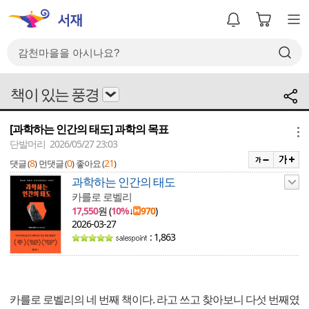
책이 있는 풍경
[과학하는 인간의 태도] 과학의 목표
메뉴
단발머리 2026/05/27 23:03
8
0
21
댓글 (
)
먼댓글 (
)
좋아요 (
)
과학하는 인간의 태도
카를로 로벨리
17,550
원 (
10%
↓
970
)
2026-03-27
: 1,863
카를로 로벨리의 네 번째 책이다. 라고 쓰고 찾아보니 다섯 번째였