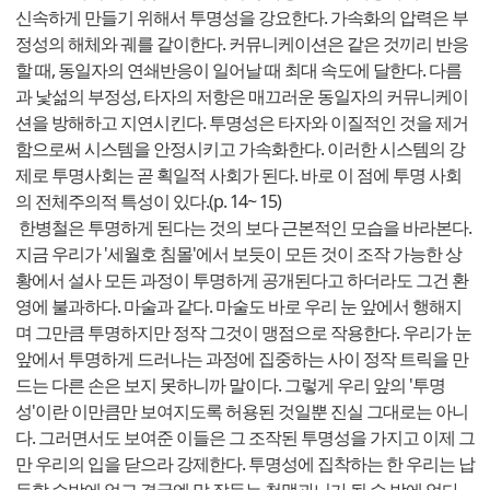
신속하게 만들기 위해서 투명성을 강요한다. 가속화의 압력은 부
정성의 해체와 궤를 같이한다. 커뮤니케이션은 같은 것끼리 반응
할 때, 동일자의 연쇄반응이 일어날 때 최대 속도에 달한다. 다름
과 낯섦의 부정성, 타자의 저항은 매끄러운 동일자의 커뮤니케이
션을 방해하고 지연시킨다. 투명성은 타자와 이질적인 것을 제거
함으로써 시스템을 안정시키고 가속화한다. 이러한 시스템의 강
제로 투명사회는 곧 획일적 사회가 된다. 바로 이 점에 투명 사회
의 전체주의적 특성이 있다.(p. 14~ 15)
한병철은 투명하게 된다는 것의 보다 근본적인 모습을 바라본다.
지금 우리가 '세월호 침몰'에서 보듯이 모든 것이 조작 가능한 상
황에서 설사 모든 과정이 투명하게 공개된다고 하더라도 그건 환
영에 불과하다. 마술과 같다. 마술도 바로 우리 눈 앞에서 행해지
며 그만큼 투명하지만 정작 그것이 맹점으로 작용한다. 우리가 눈
앞에서 투명하게 드러나는 과정에 집중하는 사이 정작 트릭을 만
드는 다른 손은 보지 못하니까 말이다. 그렇게 우리 앞의 '투명
성'이란 이만큼만 보여지도록 허용된 것일뿐 진실 그대로는 아니
다. 그러면서도 보여준 이들은 그 조작된 투명성을 가지고 이제 그
만 우리의 입을 닫으라 강제한다. 투명성에 집착하는 한 우리는 납