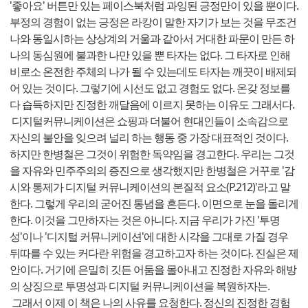
'좋아요' 버튼만 있는 페이스북처럼 과잉된 긍정만이 있을 뿐이다.
부정의 경험이 없는 긍정은 라캉이 말한 자기가 보는 것을 무조건
나와 동일시하는 상상계의 거울과 같아서 거대한 파문이 만든 하
나의 동심원에 불과한 나만 있을 뿐 타자는 없다. 그 타자로 인해
비로소 온전한 주체의 나가 될 수 있는데도 타자는 깨끗이 배제되
어 있는 것이다. 그렇기에 시선도 없고 경험도 없다. 온갖 정보를
다 습득하지만 진정한 깨달음에 이르지 못하는 이유도 그래서다.
디지털커뮤니케이션은 쇼핑과 더불어 현대인들이 소속감으로
자신의 불안을 잊으려 널리 하는 행동 중 가장 대표적인 것이다.
하지만 한병철은 그것이 위험한 독약임을 경고한다. 우리는 그것
을 자유와 민주주의의 증진으로 생각했지만 한병철은 거꾸로 '감
시와 통제가 디지털 커뮤니케이션의 본질적 요소(P.212)'라고 말
한다. 그렇게 우리의 굳어진 통념을 흔든다. 이면으로 눈을 돌리게
한다. 이것을 그만하자는 것은 아니다. 지금 우리가 가진 '투명
성'이나 '디지털 커뮤니케이션'에 대한 시각을 그대로 가질 경우
뒤따를 수 있는 커다란 위험을 경고하고자 하는 것이다. 진실은 제
안이다. 거기에 은밀히 깃든 어둠을 몰아내고 진정한 자유와 해방
의 상징으로 투명성과 디지털 커뮤니케이션을 복원하자는.
그래서 이제 이 책은 나의 사유를 요청한다. 정신의 진정한 경험