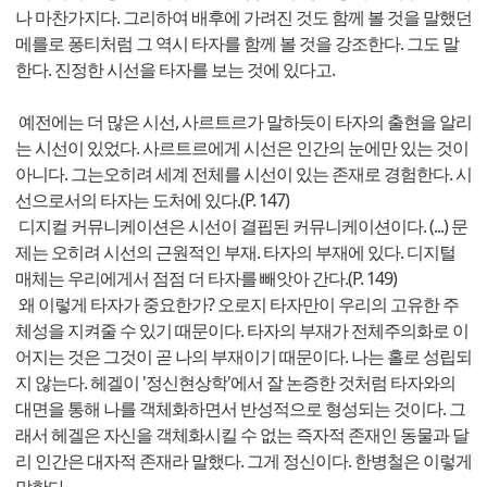
나 마찬가지다. 그리하여 배후에 가려진 것도 함께 볼 것을 말했던
메를로 퐁티처럼 그 역시 타자를 함께 볼 것을 강조한다. 그도 말
한다. 진정한 시선을 타자를 보는 것에 있다고.
예전에는 더 많은 시선, 사르트르가 말하듯이 타자의 출현을 알리
는 시선이 있었다. 사르트르에게 시선은 인간의 눈에만 있는 것이
아니다. 그는오히려 세계 전체를 시선이 있는 존재로 경험한다. 시
선으로서의 타자는 도처에 있다.(P. 147)
디지컬 커뮤니케이션은 시선이 결핍된 커뮤니케이션이다. (...) 문
제는 오히려 시선의 근원적인 부재. 타자의 부재에 있다. 디지털
매체는 우리에게서 점점 더 타자를 빼앗아 간다.(P. 149)
왜 이렇게 타자가 중요한가? 오로지 타자만이 우리의 고유한 주
체성을 지켜줄 수 있기 때문이다. 타자의 부재가 전체주의화로 이
어지는 것은 그것이 곧 나의 부재이기 때문이다. 나는 홀로 성립되
지 않는다. 헤겔이 '정신현상학'에서 잘 논증한 것처럼 타자와의
대면을 통해 나를 객체화하면서 반성적으로 형성되는 것이다. 그
래서 헤겔은 자신을 객체화시킬 수 없는 즉자적 존재인 동물과 달
리 인간은 대자적 존재라 말했다. 그게 정신이다. 한병철은 이렇게