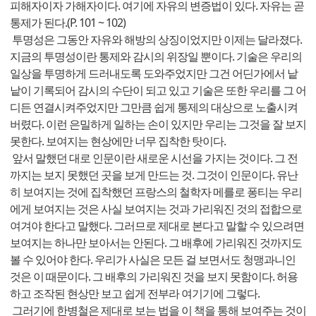
피해자이자 가해자이다. 여기에 자유의 변증법이 있다. 자유는 곧
통제가 된다.(P. 101 ~ 102)
투명성은 그동안 자유와 해방의 상징이었지만 이제는 달라졌다.
지금의 투명성이란 통제와 감시의 위장일 뿐이다. 기술은 우리의
일상을 투명하게 드러내도록 도와주었지만 그건 어딘가에서 낱
낱이 기록되어 감시의 수단이 되고 있고 기술은 또한 우리를 그 어
디든 연결시켜주었지만 그만큼 쉽게 통제의 대상으로 노출시켜
버렸다. 이런 은밀하게 일하는 손이 있지만 우리는 그것을 잘 보지
못한다. 보여지는 현상에만 너무 집착한 탓이다.
앞서 말했던 대로 인문이란 새로운 시선을 가지는 것이다. 그 전
까지는 보지 못했던 곳을 보게 만드는 것. 그것이 인문이다. 유난
히 보여지는 것에 집착했던 프랑스의 철학자 메를로 퐁티는 우리
에게 보여지는 것은 사실 보여지는 것과 가리워진 것의 접합으로
여겨야 한다고 말했다. 그러므로 제대로 본다고 말할 수 있으려면
보여지는 하나만 보아서는 안된다. 그 배후에 가리워진 것까지도
볼 수 있어야 한다. 우리가 사실은 모든 걸 보면서도 청맹과니인
것은 이 때문이다. 그 배후의 가리워진 것을 보지 못함이다. 허용
하고 조작된 현상만 보고 쉽게 전부라 여기기에 그렇다.
그러기에 한병철은 제대로 보는 법을 이 책을 통해 보여주는 것이