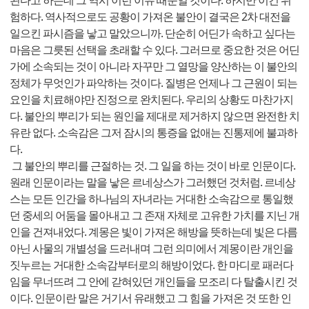
된다고 하는데 그 역시 이런 이유 때문일 것이다. 하지만 이건 위
험하다. 역사적으로도 공황이 가져온 불안이 결국은 2차 대전을
일으킨 파시즘을 낳고 말았으니까. 단순히 어딘가 속하고 싶다는
마음은 그릇된 선택을 초래할 수 있다. 그러므로 중요한 것은 어딘
가에 소속되는 것이 아니라 자꾸만 그 열망을 양산하는 이 불안의
정체가 무엇인가 파악하는 것이다. 질병은 언제나 그 근원이 되는
요인을 치료해야만 진정으로 완치된다. 우리의 상황도 마찬가지
다. 불안의 뿌리가 되는 원인을 제대로 제거하지 않으면 완전한 치
유란 없다. 소속감은 그저 잠시의 통증을 없애는 진통제에 불과하
다.
그 불안의 뿌리를 근절하는 것. 그 일을 하는 것이 바로 인문이다.
원래 인문이라는 말을 낳은 르네상스가 그러했던 것처럼. 르네상
스는 모든 인간을 하나님의 자녀라는 거대한 소속감으로 통일했
던 중세의 어둠을 몰아내고 그 존재 자체로 고유한 가치를 지닌 개
인을 건져내었다. 계몽은 빛이 가져온 해방을 뜻하는데 빛은 다름
아닌 사물의 개별성을 드러내며 그런 의미에서 계몽이란 개인을
짓누르는 거대한 소속감부터로의 해방이었다. 한 마디로 패러다
임을 무너뜨려 그 안에 갇혀있던 개인들을 모조리 다 탈출시킨 것
이다. 인문이란 말은 거기서 유래했고 그 힘을 가져온 것 또한 인