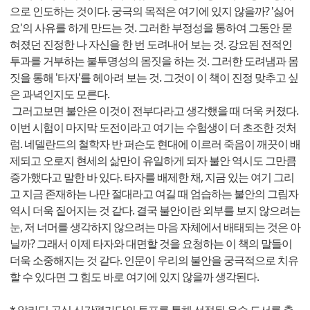
으로 인도하는 것이다. 궁극의 목적은 여기에 있지 않을까? '싫어
요'의 사유를 하게 만드는 것. 그러한 부정성을 통하여 그동안 묻
혀졌던 진정한 나 자신을 한 번 도려내어 보는 것. 강요된 전적인
투과를 거부하는 불투명성의 몸짓을 하는 것. 그러한 도려냄과 몸
짓을 통해 '타자'를 헤아려 보는 것. 그것이 이 책이 진정 맞추고 싶
은 과녁인지도 모른다.
그러고보면 불안은 이것이 전부다라고 생각했을 때 더욱 커졌다.
이번 시험이 마지막 도전이라고 여기는 수험생이 더 초조한 것처
럼. 네델란드의 철학자 반 퍼슨도 현대에 이르러 죽음이 깨끗이 배
제되고 오로지 현세의 삶만이 유일하게 되자 불안 역시도 그만큼
증가했다고 말한 바 있다. 타자를 배제한 채, 지금 있는 여기 그리
고 지금 존재하는 나만 절대라고 여길 때 엄습하는 불안의 그림자
역시 더욱 짙어지는 것 같다. 결국 불안이란 외부를 보지 않으려는
눈, 저 너머를 생각하지 않으려는 마음 자체에서 배태되는 것은 아
닐까? 그래서 이제 타자와 대면할 것을 요청하는 이 책의 말들이
더욱 소중해지는 것 같다. 인문이 우리의 불안을 궁극적으로 치유
할 수 있다면 그 힘도 바로 여기에 있지 않을까 생각된다.