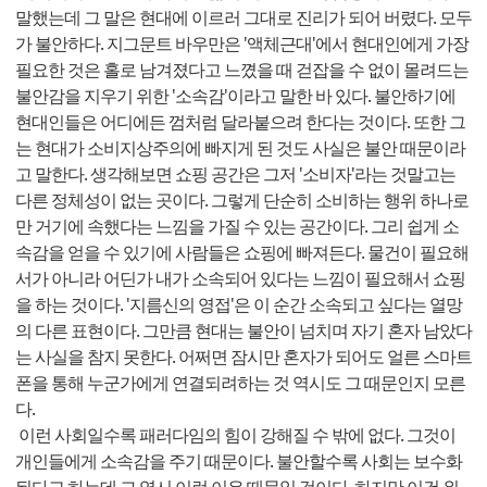
말했는데 그 말은 현대에 이르러 그대로 진리가 되어 버렸다. 모두
가 불안하다. 지그문트 바우만은 '액체근대'에서 현대인에게 가장
필요한 것은 홀로 남겨졌다고 느꼈을 때 걷잡을 수 없이 몰려드는
불안감을 지우기 위한 '소속감'이라고 말한 바 있다. 불안하기에
현대인들은 어디에든 껌처럼 달라붙으려 한다는 것이다. 또한 그
는 현대가 소비지상주의에 빠지게 된 것도 사실은 불안 때문이라
고 말한다. 생각해보면 쇼핑 공간은 그저 '소비자'라는 것말고는
다른 정체성이 없는 곳이다. 그렇게 단순히 소비하는 행위 하나로
만 거기에 속했다는 느낌을 가질 수 있는 공간이다. 그리 쉽게 소
속감을 얻을 수 있기에 사람들은 쇼핑에 빠져든다. 물건이 필요해
서가 아니라 어딘가 내가 소속되어 있다는 느낌이 필요해서 쇼핑
을 하는 것이다. '지름신의 영접'은 이 순간 소속되고 싶다는 열망
의 다른 표현이다. 그만큼 현대는 불안이 넘치며 자기 혼자 남았다
는 사실을 참지 못한다. 어쩌면 잠시만 혼자가 되어도 얼른 스마트
폰을 통해 누군가에게 연결되려하는 것 역시도 그 때문인지 모른
다.
이런 사회일수록 패러다임의 힘이 강해질 수 밖에 없다. 그것이
개인들에게 소속감을 주기 때문이다. 불안할수록 사회는 보수화