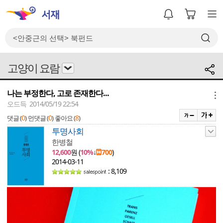
고양이 요람
나는 부정한다, 고로 존재한다...
메뉴
오드득 2014/05/19 22:54
0
0
8
댓글 (
)
먼댓글 (
)
좋아요 (
)
투명사회
한병철
12,600
원 (
10%
↓
700
)
2014-03-11
: 8,109