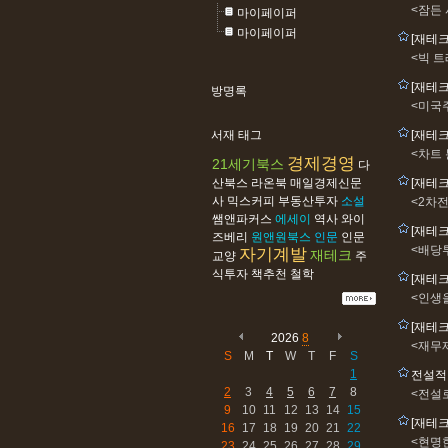
<잠든
마이페이퍼
마이페이퍼
[재테
<빅 
[재테
방명록
<미국
서재 태그
[재테
<차트 
경제경영
21세기북스
다
산북스
라온북
매일경제신문
[재테
사
믹스커피
부동산투자
소설
<2차
쌤앤파커스
에세이
역사
와이
[재테
즈베리
원앤원북스
인문
인문
<배당투
자기계발
재테크
교양
주
식투자
책추천
철학
[재테
<인생
[재테크
2026
8
<재무
S
M
T
W
T
F
S
1
전설적
2
3
4
5
6
7
8
<전설
9
10
11
12
13
14
15
[재테
16
17
18
19
20
21
22
<현명
23
24
25
26
27
28
29