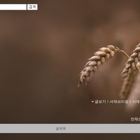
글보기
ｌ
서재브리핑
ｌ
서재
전체
글제목