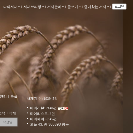
나의서재
ｌ
서재브리핑
ｌ
서재관리
ｌ
글쓰기
ｌ
즐겨찾는 서재
ｌ
관리
ｌ
북플
서재지수
: 192945점
마이리뷰:
편
2140
선택
ｌ
삭제
마이리스트:
편
2
마이페이퍼:
편
45
작성일
오늘 43, 총 305393 방문