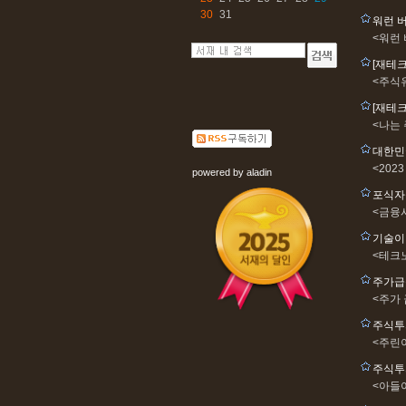
30
31
워런 
<워런
[재테
<주식
[재테
<나는
대한민
<202
powered by
aladin
포식자
<금융
기술이
<테크
주가급
<주가
주식투
<주린
주식투
<아들