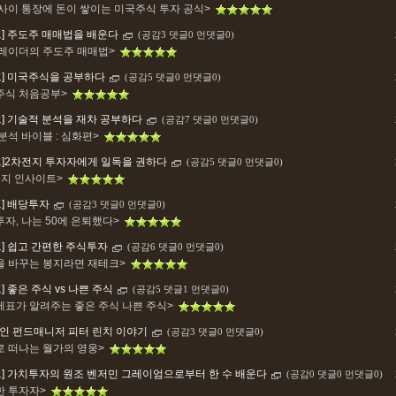
 사이 통장에 돈이 쌓이는 미국주식 투자 공식>
크] 주도주 매매법을 배운다
(공감3 댓글0 먼댓글0)
트레이더의 주도주 매매법>
크] 미국주식을 공부하다
(공감5 댓글0 먼댓글0)
주식 처음공부>
크] 기술적 분석을 재차 공부하다
(공감7 댓글0 먼댓글0)
분석 바이블 : 심화편>
크]2차전지 투자자에게 일독을 권하다
(공감5 댓글0 먼댓글0)
전지 인사이트>
크] 배당투자
(공감3 댓글0 먼댓글0)
자, 나는 50에 은퇴했다>
크] 쉽고 간편한 주식투자
(공감6 댓글0 먼댓글0)
을 바꾸는 봉지라면 재테크>
] 좋은 주식 vs 나쁜 주식
(공감5 댓글1 먼댓글0)
제표가 알려주는 좋은 주식 나쁜 주식>
인 펀드매니저 피터 린치 이야기
(공감3 댓글0 먼댓글0)
로 떠나는 월가의 영웅>
크] 가치투자의 원조 벤저민 그레이엄으로부터 한 수 배운다
(공감0 댓글0 먼댓글0)
한 투자자>