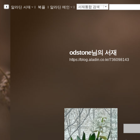
알라딘 서재
ｌ
북플
ｌ
알라딘 메인
ｌ
서재통합 검색
odstone님의 서재
https://blog.aladin.co.kr/736098143