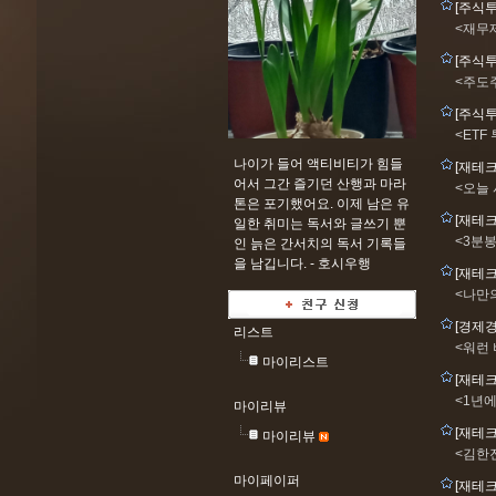
[주식
<재무
[주식
<주도
[주식투
<ETF
나이가 들어 액티비티가 힘들
[재테
어서 그간 즐기던 산행과 마라
<오늘
톤은 포기했어요. 이제 남은 유
[재테
일한 취미는 독서와 글쓰기 뿐
<3분
인 늙은 간서치의 독서 기록들
을 남깁니다. -
호시우행
[재테
<나만
[경제
리스트
<워런
마이리스트
[재테
<1년에
마이리뷰
[재테
마이리뷰
<김한
마이페이퍼
[재테