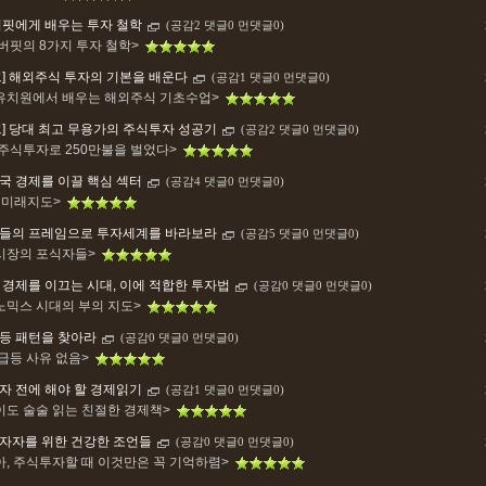
버핏에게 배우는 투자 철학
(공감2 댓글0 먼댓글0)
 버핏의 8가지 투자 철학>
크] 해외주식 투자의 기본을 배운다
(공감1 댓글0 먼댓글0)
유치원에서 배우는 해외주식 기초수업>
크] 당대 최고 무용가의 주식투자 성공기
(공감2 댓글0 먼댓글0)
 주식투자로 250만불을 벌었다>
국 경제를 이끌 핵심 섹터
(공감4 댓글0 먼댓글0)
3 미래지도>
들의 프레임으로 투자세계를 바라보라
(공감5 댓글0 먼댓글0)
시장의 포식자들>
 경제를 이끄는 시대, 이에 적합한 투자법
(공감0 댓글0 먼댓글0)
노믹스 시대의 부의 지도>
등 패턴을 찾아라
(공감0 댓글0 먼댓글0)
 급등 사유 없음>
자 전에 해야 할 경제읽기
(공감1 댓글0 먼댓글0)
이도 술술 읽는 친절한 경제책>
자자를 위한 건강한 조언들
(공감0 댓글0 먼댓글0)
아, 주식투자할 때 이것만은 꼭 기억하렴>