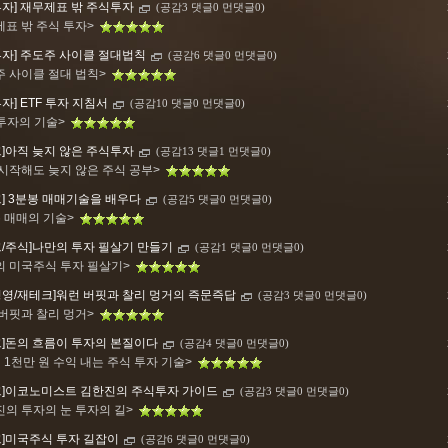
투자] 재무제표 밖 주식투자
(공감3 댓글0 먼댓글0)
제표 밖 주식 투자>
투자] 주도주 사이클 절대법칙
(공감6 댓글0 먼댓글0)
주 사이클 절대 법칙>
자] ETF 투자 지침서
(공감10 댓글0 먼댓글0)
 투자의 기술>
크]아직 늦지 않은 주식투자
(공감13 댓글1 먼댓글0)
 시작해도 늦지 않은 주식 공부>
크] 3분봉 매매기술을 배우다
(공감5 댓글0 먼댓글0)
봉 매매의 기술>
크/주식]나만의 투자 필살기 만들기
(공감1 댓글0 먼댓글0)
의 미국주식 투자 필살기>
경영/재테크]워런 버핏과 찰리 멍거의 즉문즉답
(공감3 댓글0 먼댓글0)
 버핏과 찰리 멍거>
크]돈의 흐름이 투자의 본질이다
(공감4 댓글0 먼댓글0)
 1천만 원 수익 내는 주식 투자 기술>
크]이코노미스트 김한진의 주식투자 가이드
(공감3 댓글0 먼댓글0)
진의 투자의 눈 투자의 길>
크]미국주식 투자 길잡이
(공감6 댓글0 먼댓글0)