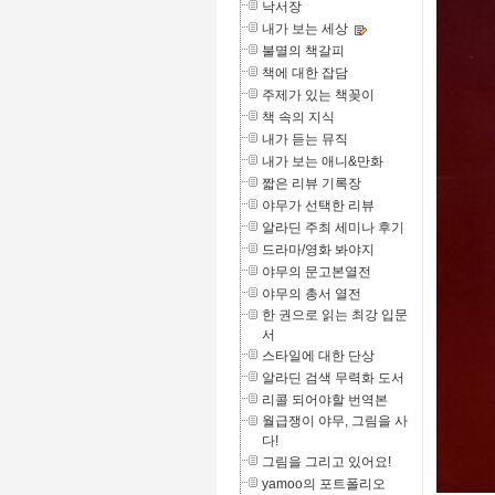
낙서장
내가 보는 세상
불멸의 책갈피
책에 대한 잡담
주제가 있는 책꽂이
책 속의 지식
내가 듣는 뮤직
내가 보는 애니&만화
짧은 리뷰 기록장
야무가 선택한 리뷰
알라딘 주최 세미나 후기
드라마/영화 봐야지
야무의 문고본열전
야무의 총서 열전
한 권으로 읽는 최강 입문
서
스타일에 대한 단상
알라딘 검색 무력화 도서
리콜 되어야할 번역본
월급쟁이 야무, 그림을 사
다!
그림을 그리고 있어요!
yamoo의 포트폴리오