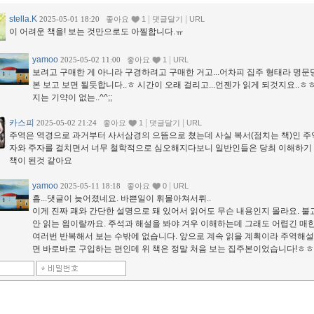
stella.K
|
|
2025-05-01 18:20
좋아요
1
댓글달기
URL
이 어려운 책을! 보는 것만으로도 아찔합니다.ㅠ
yamoo
|
2025-05-02 11:00
좋아요
1
URL
보려고 구매한 게 아니라 구경하려고 구매한 거고...어차피 집주 형태라 명문
본 보고 보면 될듯합니다..ㅎ 시간이 오래 걸리고...언젠가 읽게 되것지요..ㅎ
지는 기약이 없는..^^;;
카스피
|
|
2025-05-02 21:24
좋아요
1
댓글달기
URL
주역은 역경으로 과거부터 사서삼경의 으뜸으로 쳤는데 사실 복서(점치는 책)인 주
자와 주자를 걸치면서 너무 철학적으로 심오해지다보니 일반인들은 당최 이해하기
책이 된것 같아요
yamoo
|
2025-05-11 18:18
좋아요
0
URL
흠...댓글이 늦어졌네요. 바쁜일이 휘몰아쳐서뤼..
이게 진짜 괘와 간단한 설명으로 돼 있어서 읽어도 무슨 내용인지 몰라요. 불
안 읽는 읨이랄까요. 주석과 해설을 봐야 겨우 이해하는데 그래도 어렵긴 매한
여러번 반복해서 보는 수밖에 없습니다. 앞으로 계속 읽을 계획이라 주역해설
면 바로바로 구입하는 편인데 위 책은 정말 처음 보는 집주본이었습니다!ㅎㅎ