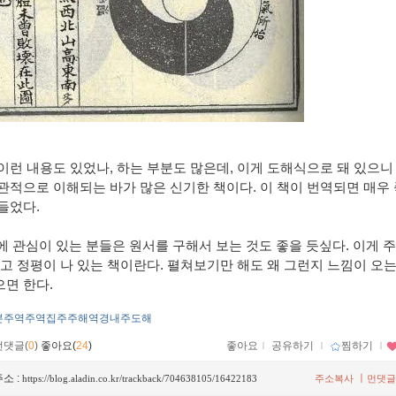
이런 내용도 있었나
,
하는 부분도 많은데
,
이게 도해식으로 돼 있으니
관적으로 이해되는 바가 많은 신기한 책이다
.
이 책이 번역되면 매우
 들었다
.
에 관심이 있는 분들은 원서를 구해서 보는 것도 좋을 듯싶다
.
이게 주
최고 정평이 나 있는 책이란다
.
펼쳐보기만 해도 왜 그런지 느낌이 오는
으면 한다
.
본주역주역집주주해역경내주도해
먼댓글(
0
)
좋아요(
24
)
좋아요
ｌ
공유하기
ｌ
찜하기
ｌ
소 :
ㅣ
https://blog.aladin.co.kr/trackback/704638105/16422183
주소복사
먼댓글