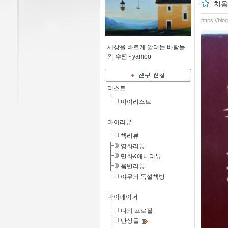
처음
https://bl
세상을 바르게 알려는 바람들
의 수렴 -
yamoo
리스트
마이리스트
마이리뷰
책리뷰
영화리뷰
만화&애니리뷰
음반리뷰
야무의 독설책방
마이페이퍼
나의 프로필
단상들