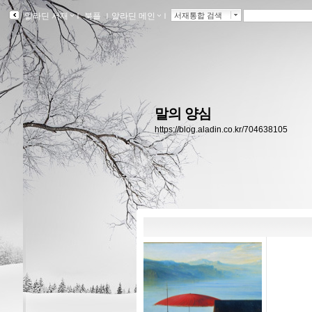
알라딘 서재
ｌ
북플
ｌ
알라딘 메인
ｌ
서재통합 검색
말의 양심
https://blog.aladin.co.kr/704638105