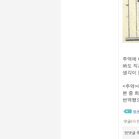
주역에 
봐도 직
생각이
<
주역
>
본 중 
번역됐
원
댓글(
4
)
먼댓글 주