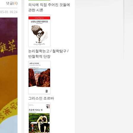
댓글(
4
)
의식에 직접 주어진 것들에
관한 시론
-05-01 16:24
논리철학논고 / 철학탐구 /
반철학적 단장
그리스인 조르바