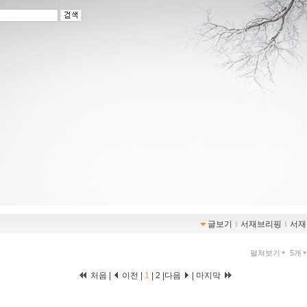
글보기
ｌ
서재브리핑
ｌ
서재
펼쳐보기
5개
처음 |
이전 |
1
|
2
|
다음
|
마지막