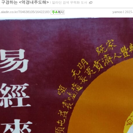
 구경하는 <역경내주도해>
ｌ
알라딘 검색 무력화 도서
og.aladin.co.kr/704638105/16422183
yamoo
l 2025