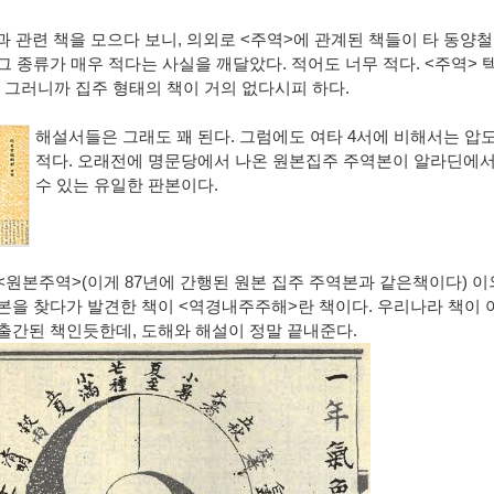
과 관련 책을 모으다 보니
,
의외로
<
주역
>
에 관계된 책들이 타 동양철
그 종류가 매우 적다는 사실을 깨달았다
.
적어도 너무 적다
. <
주역
>
,
그러니까 집주 형태의 책이 거의 없다시피 하다
.
해설서들은 그래도 꽤 된다
.
그럼에도 여타
4
서에 비해서는 압
적다
.
오래전에 명문당에서 나온 원본집주 주역본이 알라딘에서
수 있는 유일한 판본이다
.
<
원본주역
>(
이게
87
년에 간행된 원본 집주 주역본과 같은책이다
)
이
본을 찾다가 발견한 책이
<
역경내주주해
>
란 책이다
.
우리나라 책이 
 출간된 책인듯한데
,
도해와 해설이 정말 끝내준다
.