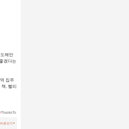
 도해만
 좋겠다는
역 집주
 책
.
빨리
ThanksTo
바로쓰기