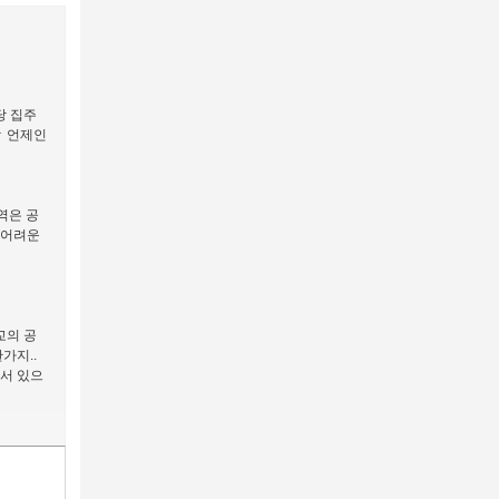
당 집주
ㅎ 언제인
역은 공
 어려운
교의 공
가지..
서 있으