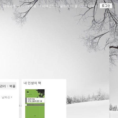
나의서재
ｌ
서재브리핑
ｌ
서재관리
ｌ
글쓰기
ｌ
즐겨찾는 서재
ｌ
내 인생의 책
관리
ｌ
북플
날짜순