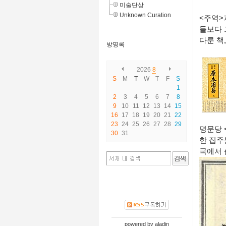
미술단상
Unknown Curation
<
주역
>
들보다 
다룬 책
방명록
2026
8
S
M
T
W
T
F
S
1
2
3
4
5
6
7
8
9
10
11
12
13
14
15
16
17
18
19
20
21
22
23
24
25
26
27
28
29
명문당
30
31
한 집주
국에서
powered by
aladin