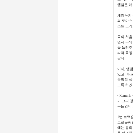
앨범은 매
세리온의 
과 토마스
스트 그리
곡의 처음
면서 곡의
을 들려주
라적 특징
같다.
이제, 앨범
있고, <R
음악적 색
도록 하겠
<Remu
가 그리 
곡들인데,
1번 트랙
그로울링을
에는 용의
을 파괴하