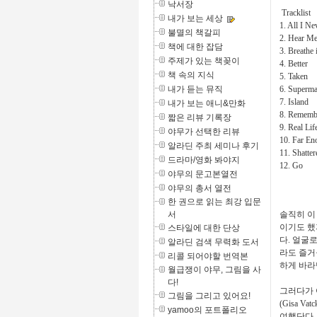
낙서장
Tracklist
내가 보는 세상
1. All I N
불멸의 책갈피
2. Hear M
책에 대한 잡담
3. Breathe 
주제가 있는 책꽂이
4. Better
책 속의 지식
5. Taken
내가 듣는 뮤직
6. Superm
7. Island
내가 보는 애니&만화
8. Rememb
짧은 리뷰 기록장
9. Real Lif
야무가 선택한 리뷰
10. Far En
알라딘 주최 세미나 후기
11. Shatter
드라마/영화 봐야지
12. Go
야무의 문고본열전
야무의 총서 열전
한 권으로 읽는 최강 입문
서
솔직히 이
이기도 했
스타일에 대한 단상
다. 얼굴
알라딘 검색 무력화 도서
라도 즐거
리콜 되어야할 번역본
하게 바라
월급쟁이 야무, 그림을 사
다!
그러다가 
그림을 그리고 있어요!
(Gisa 
yamoo의 포트폴리오
여했단다.