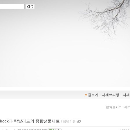
글보기
ｌ
서재브리핑
ｌ
서재
펼쳐보기
5개
rdrock과 락발라드의 종합선물세트
ｌ
음반리뷰