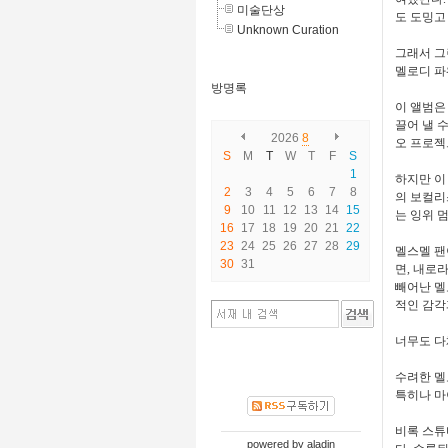
미술단상
도 도밍고
Unknown Curation
그래서 그
멜로디 파
방명록
이 앨범은 
끌어 낼 
2026
8
오 프로젝
S
M
T
W
T
F
S
1
하지만 이
2
3
4
5
6
7
8
의 보컬리
9
10
11
12
13
14
15
는 잉위 
16
17
18
19
20
21
22
23
24
25
26
27
28
29
멜스멜 팬
30
31
면, 내로
빼어난 멜
적인 감각
너무도 다
수려한 멜
특히나 마이
비록 스튜
powered by
aladin