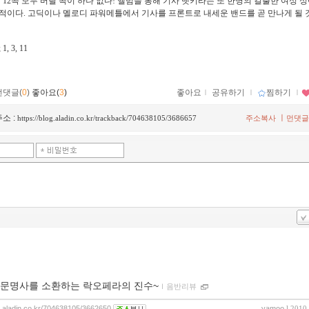
된 12곡 모두 버릴 곡이 하나 없다! 앨범을 통해 기사 뱃키라는 또 한명의 걸출한 여성 
적이다. 고딕이나 멜로디 파워메틀에서 기사를 프론트로 내세운 밴드를 곧 만나게 될 것
, 3, 11
먼댓글(
0
)
좋아요(
3
)
좋아요
ｌ
공유하기
ｌ
찜하기
ｌ
소 :
ㅣ
https://blog.aladin.co.kr/trackback/704638105/3686657
주소복사
먼댓글
문명사를 소환하는 락오페라의 진수~
ｌ
음반리뷰
og.aladin.co.kr/704638105/3662650
yamoo
l 2010