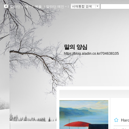
알라딘 서재
ｌ
북플
ｌ
알라딘 메인
ｌ
서재통합 검색
말의 양심
https://blog.aladin.co.kr/704638105
Ha