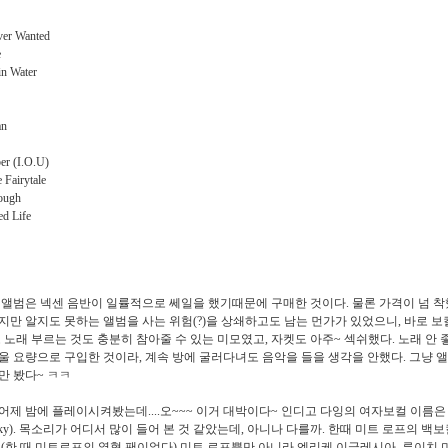
ever Wanted
e
in Water
an
er (I.O.U)
e Fairytale
ough
ed Life
 앨범은 넥센 음반이 일률적으로 쎄일을 했기때문에 구매한 것이다. 물론 가격이 넘 착
지만 알지도 못하는 앨범을 사는 위험(?)을 상쇄하고도 남는 먼가가 있었으니, 바로 
로 노래 부르는 것도 충분히 참아줄 수 있는 미모였고, 자켓도 아주~ 섹쉬했다. 노래 안
울 요량으로 구입한 것이라, 계속 방에 굴러다녀도 음악을 들을 생각을 안했다. 그냥 
만 봤다~ ㅋㅋ
어제 밤에 플레이시켜봤는데....오~~~ 이거 대박이다~ 인디고 다잉의 여자보컬 이름은
Vatcky). 목소리가 어디서 많이 들어 본 것 같았는데, 아니나 다를까. 한때 미트 로프의 백
 (한 때 미트로프의 열혈 팬이었다) 미트 로프뿐만 아니라 엔리케 이글레시아, 루이치 