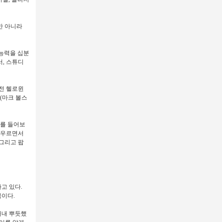
만 아니라
 능력을 십분
, 스튜디
전 헬로윈
(마크 볼스
래를 들어보
 아우르면서
 그리고 팝
고 있다.
곡이다.
내내 뿌듯했