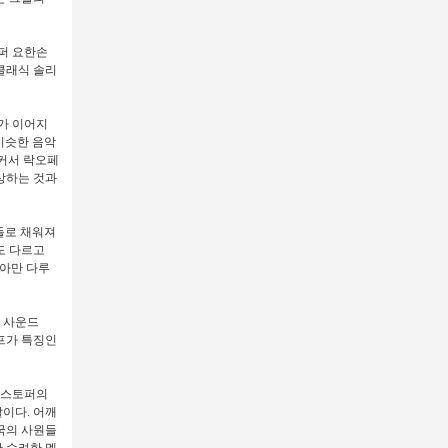
퍼 요한손
 클래식 솔리
가 이어지
비슷한 음악
 커서 락오페
상하는 것과
곡들로 채워져
켓도 다르고
리아만 다루
서 사운드
리프가 특징인
리스토퍼의
말이다. 어깨
왕국의 사원들
 수려한 멜