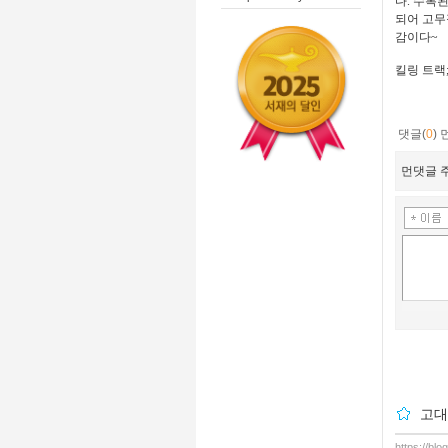
다. 수록
되어 고무
감이다~
킬링 트랙; 1
댓글(
0
)
먼댓글 주
고대
https://bl