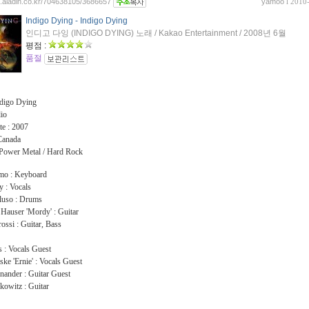
og.aladin.co.kr/704638105/3686657
yamoo
l 2010
Indigo Dying - Indigo Dying
인디고 다잉 (INDIGO DYING) 노래 / Kakao Entertainment / 2008년 6월
평점 :
품절
digo Dying
dio
te : 2007
Canada
 Power Metal / Hard Rock
mo : Keyboard
y : Vocals
luso : Drums
Hauser 'Mordy' : Guitar
ossi : Guitar, Bass
 : Vocals Guest
ke 'Ernie' : Vocals Guest
ander : Guitar Guest
kowitz : Guitar