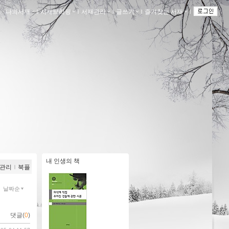
나의서재
ｌ
서재브리핑
ｌ
서재관리
ｌ
글쓰기
ｌ
즐겨찾는 서재
ｌ
내 인생의 책
관리
ｌ
북플
날짜순
댓글(
0
)