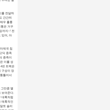
시지를 전달하
도 간간히
 매우 훌륭
보통은 거꾸
밍까지~! 전
있어, 아
로마제국 침
고딕 종족
딕 종족이
은 이를 성
 4번 트랙은
 구성이 장
 통틀어서
 그만큼 앨
 보여준다.
뮤 대륙처럼
고 매혹적인
 알토 솔리