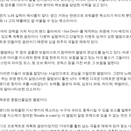
 등 장르를 가리지 않고 여러 분야의 백보컬을 담당한 이력을 갖고 있다.
런지 노래 실력이 예사롭지 않다. 생긴 거와는 딴판으로 파워풀한 목소리가 하드락 뿐
워 나 고딕 메틀에도 잘 어울릴 수 있는 목소리이다.
여러 경력을 거쳐 자신의 밴드 올리버의 <Just Don't>를 제작하는 와중에 기사 배킷의
수 있도록 계획된 음반이다. 다분히 실험적이고 단발적인 이벤트 성격이 강한 앨범으로서
트로 만들어진 음반이기 때문에 싱글 위주의 곡들로 채워져 있다.
 앨범에는 두 명의 걸출한 보컬리스트가 참여하여 앨범의 완성도를 높이고 있다. 바로 
스트 마이클 키스캐와 현재 로열 헌트의 리드 보컬을 맡고 있는 마크 볼스가 그들이다. 
멈스틴의 라이징 포스, 링 오브 화이어, 코덱스 등을 거친 바로 그 보컬을 말한다)
이라면 이들이 보컬을 맡았다는 사실만으로도 관심을 가질만한 앨범이다. 그런데 노
라 하는 유명 밴드의 실망스러운 앨범보다 훨씬 낫다. 수록된 12곡은 다채로운 영역을
로디로 청자의 귀를 사로잡는다. 뉴메틀, 멜로딕 파워, 심포닉 파워, 하드락, 락발라드,
과 얼터너티브한 요소까지~
채로운 종합선물같은 앨범이다.
로디와 파워풀한 기사 뱃키의 목소리는 누구의 귀라도 충족시킬 수 있을 포스를 발휘하
클 키스케가 참여한 'Breathe in water'는 이 앨범의 킬링 트랙으로 잊을 수 없는 멋진 
디오 프로젝트로 계획된 음반이었지만 기대치를 훨씬 넘는 곡들로 채워져 있어 듣는 