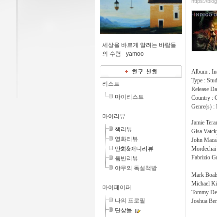
https://bl
세상을 바르게 알려는 바람들
의 수렴 -
yamoo
Album : In
Type : Stu
리스트
Release Da
마이리스트
Country : 
Genre(s) :
마이리뷰
Jamie Tera
책리뷰
Gisa Vatck
영화리뷰
John Maca
만화&애니리뷰
Mordechai 
Fabrizio Gr
음반리뷰
야무의 독설책방
Mark Boals
Michael Kis
마이페이퍼
Tommy Den
나의 프로필
Joshua Ber
단상들