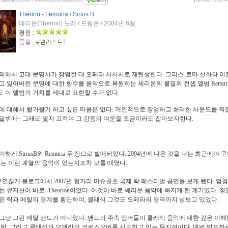
Therion - Lemuria / Sirius B
데리온(Therion) 노래 / 드림온 / 2004년 6월
평점 :
품절
의해서 고대 문명사가 장엄한 대 오페라 서사시로 재탄생한다. 그리스-로마 신화와 이
고 잃어버린 문명에 대한 향수를 음악으로 복원하는 세리온의 불멸의 컨셉 앨범 Remuria
 이 앨범의 가치를 제대로 표현할 수가 없다.
에 대해서 왈가왈가 하고 싶은 마음은 없다. 개인적으로 장엄하고 화려한 사운드를 직접
말밖에~ 그래도 몇자 끄적여 그 감동의 여운을 조금이라도 잡아보자한다.
하게 SiriusB와 Remuria 두 장으로 발매되었다. 2004년에 나온 것을 나는 최근에야 
에는 이런 계열의 음악이 있는지조차 모를 때였다.
 우연찮게 블로그에서 2007년 헝가리 미슈콜츠 국제 락 페스티벌 공연을 보게 됐다. 엄
는 뮤지션이 바로 Theorion이었다. 이것이 바로 쎄리온 음악에 빠지게 된 계기였다. 
은 락과 메탈의 경계를 횡단하여, 클래식 그것도 오페라의 영역까지 넘보고 있었다.
그냥 그런 메탈 밴드가 아니었다. 밴드의 주축 멤버들이 클래식 음악에 대한 깊은 이해
메탈, 그리고 클래식과 오페라의 크로스오버를 시도하고 있는 뮤지션이다. 매번 발표하