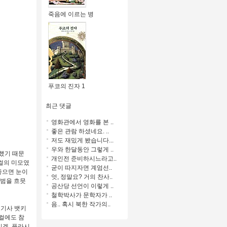
죽음에 이르는 병
푸코의 진자 1
최근 댓글
영화관에서 영화를 본 ..
좋은 관람 하셨네요. ..
저도 재밌게 봤습니다...
우와 한달동안 그렇게 ..
했기 때문
개인전 준비하시느라고..
보컬의 미모였
굳이 따지자면 계엄선..
 좋으면 눈이
엇, 정말요? 거의 찬사..
앨범을 흐믓
공산당 선언이 이렇게 ..
철학박사가 문학자가 ..
음.. 혹시 북한 작가의..
 기사 뱃키
보컬에도 참
미겔, 플라시