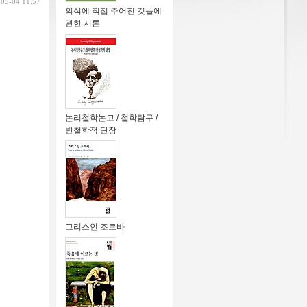
-05-04 11:57
의식에 직접 주어진 것들에
관한 시론
논리철학논고 / 철학탐구 /
반철학적 단장
그리스인 조르바