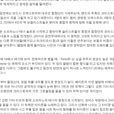
우 체계적이고 정제된 음악을 들려준다.
공연에는 반드시 오케스트라와 대규모 합창단이 가세하는데, 밴드의 주축인 크리스토
 칼슨이 곡을 그렇게 쓰고 있기 때문이다. 4명의 밴드 멤버, 완편된 오케스트라, 4명의
고 2인에서 4인의 락 보컬리스트들은 분리와 종합의 원칙에 맞춰 곡을 표현해 낸다.
은 소프라노나 테너 솔로로 시작하고 중반이후 솔리스트들의 중창과 합창단의 코러스
 내용과 느낌을 전개한다. (라이브 공연무대에서도 이 원칙은 그대로 지켜지고 있다.) 
는 다른 뮤지션들(해거드나 라크리모사 등)과 달리 이들은 연주보다는 보컬의 비중이
을 보여준다. 앨범에 함께 들어있는 사진과 가사를 보면 영락없이 장대한 오페라를 감
에 대해서 얘기해 보자. 전체적으로 봤을 때, <SiriusB>는 싱글 위주의 완성도 높은 
emuria>는 에픽적 요소가 부각되어 있다. 두 장의 앨범이 합본 형식을 띠고 있지만 자
깔도 다르다. 그럼에도 불구하고 동전의 양면과 같이 하나로 느껴진다! (리뷰는 레무
다~)
ria>부터 들었는데, 정말 혀를 내두를 정도로 완성도가 높다. 쎄리온의 이전 앨범에 비해
강한 것은 아니지만 공격적인 곡들이 눈에 띈다. 1번과 3번 트랙이 그렇다. 강한 기타 
 오랜만에 크리스토퍼의 거친 그로울링을 들을 수 있어 무척 반가운 곡이었다.
은 강한 기타 리프와 함께 소프라노와 테너의 중창으로 시작된다. 코러스 부분에서 크
 들을 수 있다. 이 트랙은 타이폰을 노래하고 있다. 그리스 신화에 나오는 그 타이폰 
 머리가 100개 나고 무릎 밑은 몸을 서린 독사의 형체를 한 타이폰이 신들이 창조한 
고 있다는 내용이기 때문에 공격적 리프에 맞는 그로울링이 반드시 필요했다. 강하지만