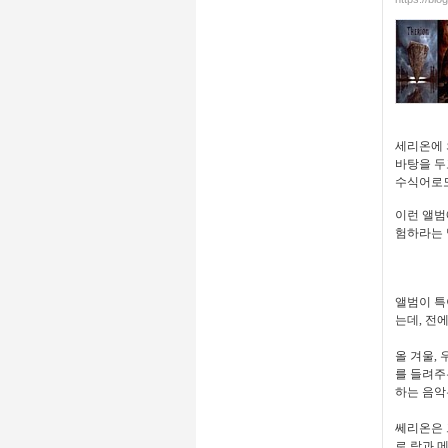
세리온에 
바탕을 두
수식어로도
이런 앨범
험하라는 
앨범이 특이
는데, 전
올 겨울,
를 들려주
하는 음악
쎄리온은 
로 락과 