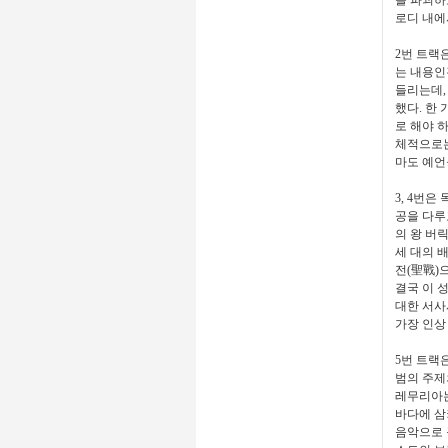
로디 내에
2번 트랙
는 내용인
들리는데,
했다. 한
로 해야 
체적으로는
마도 예언
3, 4번
공을 다루
의 왕 버
세 대의 
전(聖戰)
결국 이 
대한 서사
가장 인상
5번 트랙
범의 주제
레무리아는
바다에 삼
음악으로 