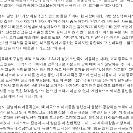
서 클래식 파트의 중창과 그로울링의 대비는 곡의 시너지 효과를 극대화 시켰다.
은 이 앨범에서 가장 이질적인 느낌으로 들은 곡이다. 한 사람에 대한 어떤 상징적 메
것 같은데 가사 자체가 비유와 비약이 심해서 좀 난해하다. 약간 아라비아 풍의 사운드
 멜로디 라인은 이 앨범에서 상대적으로 떨어지는 감이 있다. 하지만 기타 연주 부분이
 가지 신선했던 점은 남녀 혼성 합창이 끝나고 매츠 레빈의 솔로가 이어지는 부분이다. 
하는데, 코러스를 매츠 레빈 솔로로 들으니 색다른 맛이었다. 더군다나 마지막에 스크리
 1번 트랙처럼 공격적인 리프를 많이 사용하는 곡이지만 몽환적이고 신비적인 느낌도 
을 담은 메시지 때문일 거라고 생각해 본다.
은 독특하게 구성된 에픽 트랙이다. 4-5세기 경(게르만족이 이동하는 시대), 고딕 종족의 
고 있는데, 이 역사적 이야기를 압축적으로 사운드에 담아 빼어나게 전달하는 곡이다. 
릭은 그들의 무리를 모아서 당시의 기독교 제국인 로마를 침공한다. 용맹한 이교도인 고
배에 나누어 타고 바다를 건너는 동안 기독교 제국은 공포에 떤다는 내용이다. 고딕 종족
으로 묘사하며 진군가를 부르는데, 바로 이 부분이 음악적 환타지로 장대하게 펼쳐진다.
성전에서 고딕 종족이 승리했음을 보여주는 찬가이다. 짧지만 긴밀하고도 압축적인 곡의
시를 보는 듯한 착각을 일으키는 멋진 트랙이 아닐 수 없다. 개인적으로 쎄리온 음반을
 깊은 에픽 서사라 생각한다.
은 이 앨범의 타이틀곡인데, 왜 이곡으로 타이틀을 정했는지 충분히 공감하는 트랙이다.
의식을 담고 있다. 아름답고도 애절한 선율이 깊은 내면을 어루만지는 서정미의 절정을
 고대에 찬란히 빛났던 지혜의 도시였다. 그런데 그들의 망각에 의해 아틀란티스와 
켜졌다. 크리스토퍼 존슨과 피터 칼슨은 이 찬란했던 고대 도시의 위대함을 서정적이
구현하는데 성공하고 있다. 몽환적이고 서정적이면서도 헤비함을 잃지 않는 사운드와