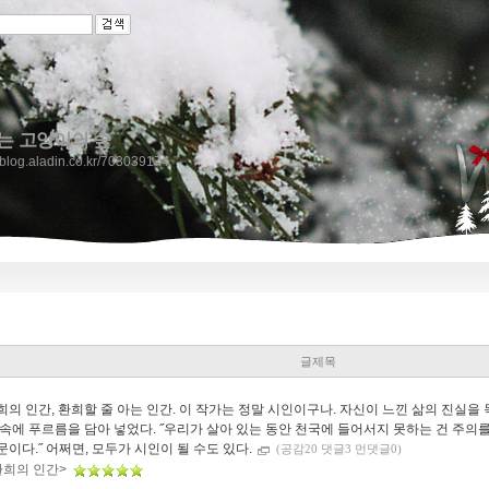
는 고양이의 숲
//blog.aladin.co.kr/703039174
글제목
희의 인간, 환희할 줄 아는 인간. 이 작가는 정말 시인이구나. 자신이 느낀 삶의 진실을
 속에 푸르름을 담아 넣었다. ˝우리가 살아 있는 동안 천국에 들어서지 못하는 건 주의를
문이다.˝ 어쩌면, 모두가 시인이 될 수도 있다.
(공감20 댓글3 먼댓글0)
환희의 인간>