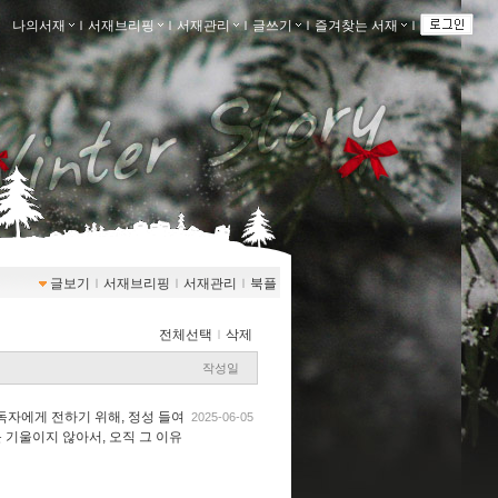
나의서재
ｌ
서재브리핑
ｌ
서재관리
ｌ
글쓰기
ｌ
즐겨찾는 서재
ｌ
글보기
ｌ
서재브리핑
ｌ
서재관리
ｌ
북플
전체선택
ｌ
삭제
작성일
 독자에게 전하기 위해, 정성 들여
2025-06-05
 기울이지 않아서, 오직 그 이유