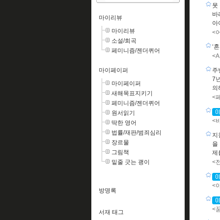
못
바
마이리뷰
아
마이리뷰
<
소설/희곡
‘
페미니즘/젠더퀴어
<
마이페이퍼
주
7
마이페이퍼
의
새해목표지키기
<
페미니즘/젠더퀴어
원서읽기
<
딱한 영어
법률/재판/범죄심리
지
장르물
을
그림책
제
밑줄 긋는 괭이
<
<
방명록
<
서재 태그