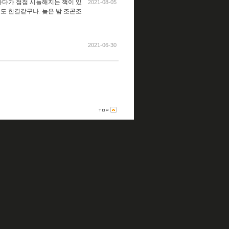
 하다가 점점 시들해지는 책이 있
2021-08-05
이도 한결같구나. 늦은 밤 조곤조
2021-06-30