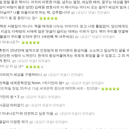
말,정말 좋은 책이다. 저자의 따뜻한 마음, 넘치는 열정, 세심한 배려, 꿈꾸는 세상을 
성이 바탕이 됨은 당연) 김예원 변호사의 이 에너지는 어디서 오는 걸까? 세상의 빛과
 아닐까? 나를 되돌아보게 하는 책, 강추합니다!
(공감21 댓글2 먼댓글0)
상처가 될 줄 몰랐다는 말>
 책은 서평집이 아니다. 책을 매개로 나누는 이야기다. 읽고 나면 틀림없이, 당신에게도
. 지금도 다락방의 서재에 많은 댓글이 달리는 데에는 이유가 있다. 책이 우리를 연결해 
 물음이 우리를 도닥여 준다. (세번째 책 내주세요)
(공감17 댓글22 먼댓글0)
잘 지내나요?>
혼한지 10년만에 법적으로 인정받게 된 타이완의 동성커플. 소소하고 일상적인 글들 
 단단한 사랑이 느껴진다. 한국의 동성커플에게는 위로와 희망을 줄 수 있겠고, 그 외 
게 한다.
(공감26 댓글4 먼댓글0)
같이 산 지 십 년>
지라퍼가 세상을 구원하리니
(공감23 댓글12 먼댓글0)
린책들 세계문학전집 Noon, <자기만의 방>
(공감29 댓글6 먼댓글0)
열린책들 창립 35주년 기념 세계문학 중단편 NOON 세트 - 전10권>
기만의 방 × 3
(공감36 댓글21 먼댓글0)
서공감 따라잡기
(공감29 댓글18 먼댓글0)
잘 지내나요?>와 안전하고 싶은 마음
(공감26 댓글16 먼댓글0)
결같이 다정한 작가
(공감25 댓글4 먼댓글0)