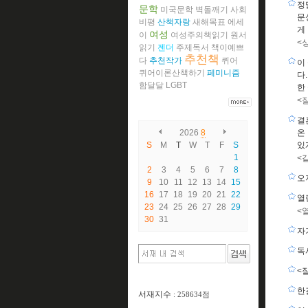
정
문학
미국문학
벽돌깨기
사회
문
비평
산책자랑
새해목표
에세
게
여성
이
여성주의책읽기
원서
<
읽기
젠더
주제독서
책이예쁘
추천책
다
추천작가
퀴어
이
퀴어이론산책하기
페미니즘
다
함달달
LGBT
한
<
결
2026
8
온
S
M
T
W
T
F
S
있
1
<
2
3
4
5
6
7
8
오
9
10
11
12
13
14
15
16
17
18
19
20
21
22
열
23
24
25
26
27
28
29
<
30
31
자
독
<
한
서재지수
: 258634점