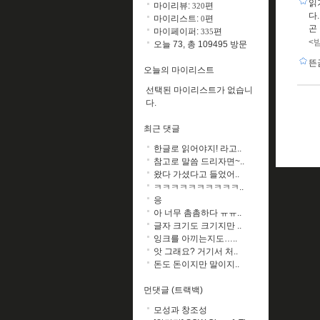
읽
마이리뷰:
편
320
다
마이리스트:
편
0
곤
마이페이퍼:
편
335
<
오늘 73, 총 109495 방문
뜬
오늘의 마이리스트
선택된 마이리스트가 없습니
다.
최근 댓글
한글로 읽어야지! 라고..
참고로 말씀 드리자면~..
왔다 가셨다고 들었어..
ㅋㅋㅋㅋㅋㅋㅋㅋㅋㅋ..
응
아 너무 촘촘하다 ㅠㅠ..
글자 크기도 크기지만 ..
잉크를 아끼는지도…..
앗 그래요? 거기서 처..
돈도 돈이지만 말이지..
먼댓글 (트랙백)
모성과 창조성