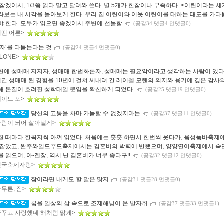
 참겠어서, 1/3쯤 읽다 말고 달려와 쓴다. 별 5개가 한참이나 부족하다. <어린이라는 
라보는 내 시각을 돌아보게 한다. 우리 집 어린이와 이웃 어린이를 대하는 태도를 가다듬
야 한다. 모두가 읽으면 좋겠어서 주변에 선물함
(공감34 댓글4 먼댓글0)
어떤 어른>
혼자‘를 다듬는다는 것
(공감24 댓글4 먼댓글0)
ALONE>
변에 성매매 지지자, 성매매 합법화론자, 성매매는 필요악이라고 생각하는 사람이 있다면
년간 성매매 된 경험을 10년에 걸쳐 써내려 간 레이첼 모랜의 의지와 용기에 깊은 감사
해 본질이 흐려진 성학대일 뿐임을 확신하게 되었다.
(공감25 댓글19 먼댓글0)
페이드 포>
당신의 고통을 차마 가늠할 수 없겠지마는
(공감37 댓글11 먼댓글0)
바람이 되어 살아낼게>
칠 때마다 한꼭지씩 아껴 읽었다. 처음에는 훗훗 하면서 한번씩 웃다가, 음성품바축제
 잡았고, 완주와일드푸드축제에서는 김혼비의 박력에 반했으며, 양양연어축제에서 숙
를 읽으며, 아-젠장, 역시 난 김혼비가 너무 좋다구!!
(공감32 댓글12 먼댓글0)
전국축제자랑>
잠이라면 내게도 할 말은 많지
(공감31 댓글28 먼댓글0)
아무튼, 잠>
꿈을 일상의 삶 속으로 조제해넣어 온 발자취
(공감37 댓글33 먼댓글1)
꿈꾸고 사랑했네 해처럼 맑게>