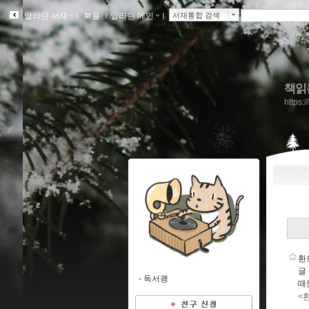
알라딘 서재
ｌ
북플
ｌ
알라딘 메인
ｌ
서재통합 검색
책읽
https:
환
글
-
독서괭
때
<