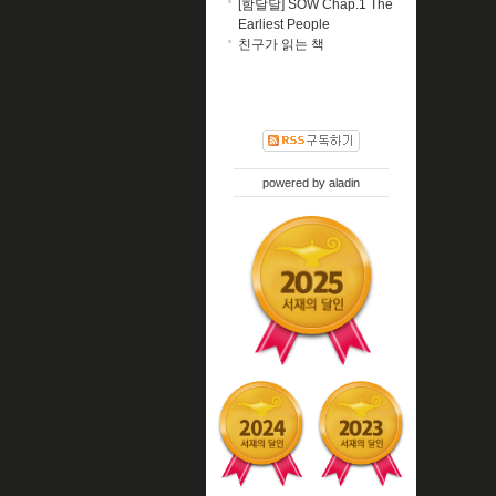
[함달달] SOW Chap.1 The
Earliest People
친구가 읽는 책
powered by
aladin