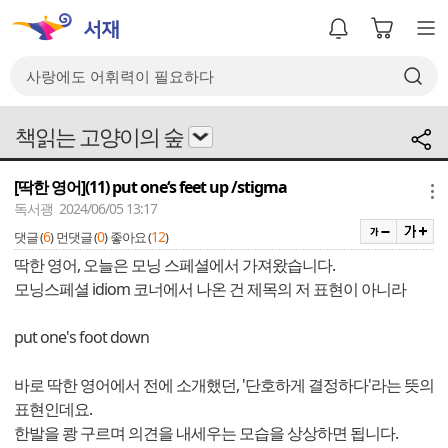
책읽는 고양이의 숲
[딱한 영어](11) put one‘s feet up /stigma
메뉴
독서괭 2024/06/05 13:17
6
0
12
댓글 (
)
먼댓글 (
)
좋아요 (
)
딱한 영어, 오늘은 모닝 스페셜에서 가져왔습니다.
모닝스페셜 idiom 코너에서 나온 건 제목의 저 표현이 아니라
put one's foot down
바로 딱한 영어에서 전에 소개했던, '단호하게 결정하다'라는 뜻의
표현인데요.
한발을 쾅 구르며 의견을 내세우는 모습을 상상하면 됩니다.