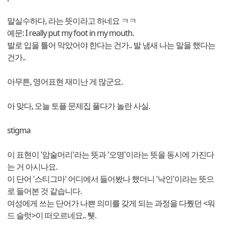
말실수하다, 라는 뜻이라고 하네요 ㅋㅋ
예문: I really put my foot in my mouth.
발로 입을 틀어 막았어야 한다는 건가.. 발 냄새 나는 말을 했다는
건가..
아무튼, 영어표현 재미난 게 많군요.
아 맞다, 오늘 토플 문제집 풀다가 놀란 사실.
stigma
이 표현이 '암술머리'라는 뜻과 '오명'이라는 뜻을 동시에 가진다
는 거 아시나요.
이 단어 '스티그마' 어디에서 들어봤나 했더니 '낙인'이라는 뜻으
로 들어본 것 같습니다.
여성에게 쓰는 단어가 나쁜 의미를 갖게 되는 과정을 다뤘던 <워
드 슬럿>이 떠오르네요.. 퉷.