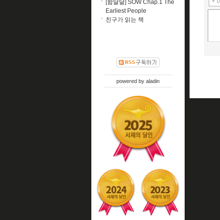
[함달달] SOW Chap.1 The
Earliest People
친구가 읽는 책
powered by
aladin