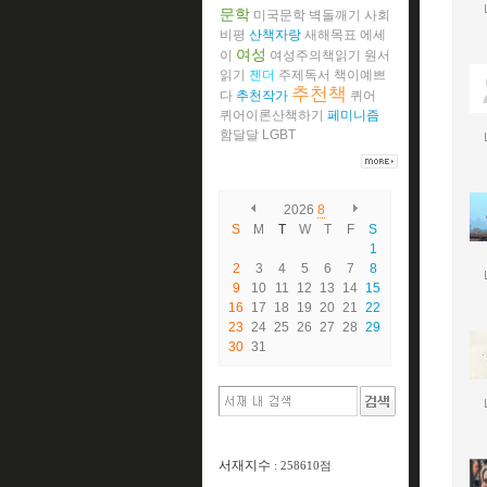
문학
미국문학
벽돌깨기
사회
비평
산책자랑
새해목표
에세
여성
이
여성주의책읽기
원서
읽기
젠더
주제독서
책이예쁘
추천책
다
추천작가
퀴어
퀴어이론산책하기
페미니즘
함달달
LGBT
2026
8
S
M
T
W
T
F
S
1
2
3
4
5
6
7
8
9
10
11
12
13
14
15
16
17
18
19
20
21
22
23
24
25
26
27
28
29
30
31
서재지수
: 258610점