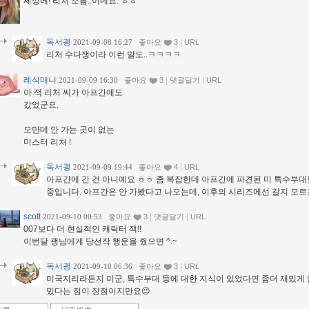
세상에! 리처 소름..이네요. ㅎㅎ
독서괭
|
2021-09-08 16:27
좋아요
3
URL
리처 수다쟁이라 이런 말도..ㅋㅋㅋㅋ
레삭매냐
|
|
2021-09-09 16:30
좋아요
3
댓글달기
URL
아 잭 리처 씨가 아프간에도
갔었군요.
오만데 안 가는 곳이 없는
미스터 리처 !
독서괭
|
2021-09-09 19:44
좋아요
4
URL
아프간에 간 건 아니예요 ㅎㅎ 좀 복잡한데 아프간에 파견된 미 특수부대
중입니다. 아프간은 안 가봤다고 나오는데, 이후의 시리즈에선 갈지 모르
scott
|
|
2021-09-10 00:53
좋아요
3
댓글달기
URL
007보다 더 현실적인 캐릭터 잭!!
이번달 괭님에게 당선작 행운을 줬으면 ^.~
독서괭
|
2021-09-10 06:36
좋아요
3
URL
미국지리라든지 미군, 특수부대 등에 대한 지식이 있었다면 좀더 재밌게 
밌다는 점이 장점이지만요😉