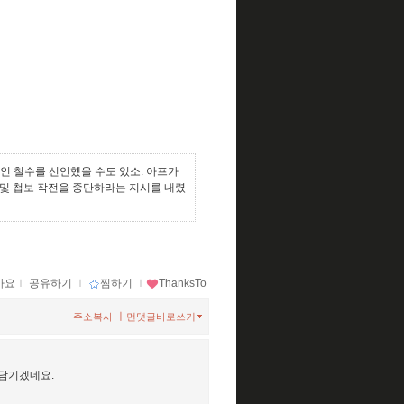
인 철수를 선언했을 수도 있소. 아프가
및 첩보 작전을 중단하라는 지시를 내렸
아요
ｌ
공유하기
ｌ
찜하기
ｌ
ThanksTo
ㅣ
주소복사
먼댓글바로쓰기
담기겠네요.