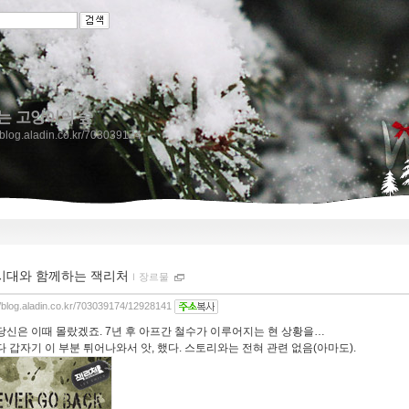
는 고양이의 숲
//blog.aladin.co.kr/703039174
시대와 함께하는 잭리처
ｌ
장르물
//blog.aladin.co.kr/703039174/12928141
당신은 이때 몰랐겠죠. 7년 후 아프간 철수가 이루어지는 현 상황을…
다 갑자기 이 부분 튀어나와서 앗, 했다. 스토리와는 전혀 관련 없음(아마도).