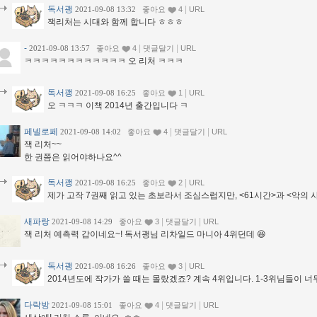
독서괭
|
2021-09-08 13:32
좋아요
4
URL
잭리처는 시대와 함께 합니다 ㅎㅎㅎ
-
|
|
2021-09-08 13:57
좋아요
4
댓글달기
URL
ㅋㅋㅋㅋㅋㅋㅋㅋㅋㅋㅋㅋ 오 리처 ㅋㅋㅋ
독서괭
|
2021-09-08 16:25
좋아요
1
URL
오 ㅋㅋㅋ 이책 2014년 출간입니다 ㅋ
페넬로페
|
|
2021-09-08 14:02
좋아요
4
댓글달기
URL
잭 리처~~
한 권쯤은 읽어야하나요^^
독서괭
|
2021-09-08 16:25
좋아요
2
URL
제가 고작 7권째 읽고 있는 초보라서 조심스럽지만, <61시간>과 <악의
새파랑
|
|
2021-09-08 14:29
좋아요
3
댓글달기
URL
잭 리처 예측력 갑이네요~! 독서괭님 리차일드 마니아 4위던데 😆
독서괭
|
2021-09-08 16:26
좋아요
3
URL
2014년도에 작가가 쓸 때는 몰랐겠죠? 계속 4위입니다. 1-3위님들이 
다락방
|
|
2021-09-08 15:01
좋아요
4
댓글달기
URL