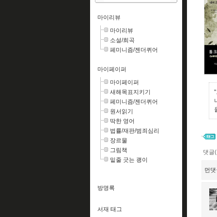
마이리뷰
마이리뷰
소설/희곡
페미니즘/젠더퀴어
마이페이퍼
마이페이퍼
새해목표지키기
페미니즘/젠더퀴어
원서읽기
딱한 영어
법률/재판/범죄심리
장르물
그림책
댓글(
밑줄 긋는 괭이
먼댓
방명록
서재 태그