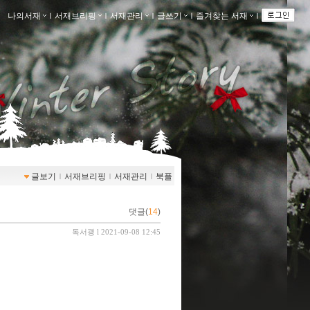
나의서재
ｌ
서재브리핑
ｌ
서재관리
ｌ
글쓰기
ｌ
즐겨찾는 서재
ｌ
글보기
ｌ
서재브리핑
ｌ
서재관리
ｌ
북플
댓글(
14
)
독서괭
l 2021-09-08 12:45