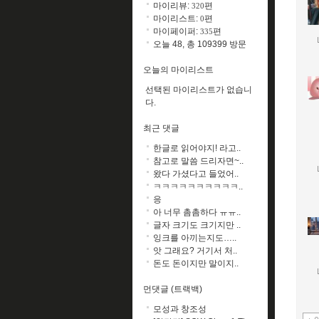
마이리뷰:
편
320
마이리스트:
편
0
마이페이퍼:
편
335
오늘 48, 총 109399 방문
오늘의 마이리스트
선택된 마이리스트가 없습니
다.
최근 댓글
한글로 읽어야지! 라고..
참고로 말씀 드리자면~..
왔다 가셨다고 들었어..
ㅋㅋㅋㅋㅋㅋㅋㅋㅋㅋ..
응
아 너무 촘촘하다 ㅠㅠ..
글자 크기도 크기지만 ..
잉크를 아끼는지도…..
앗 그래요? 거기서 처..
돈도 돈이지만 말이지..
먼댓글 (트랙백)
모성과 창조성