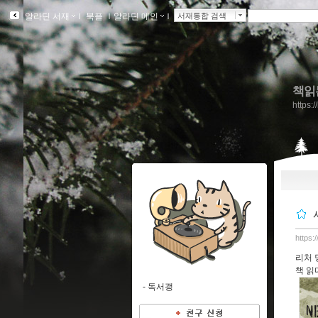
알라딘 서재
ｌ
북플
ｌ
알라딘 메인
ｌ
서재통합 검색
책읽
https:
https:
리처 
책 읽
-
독서괭