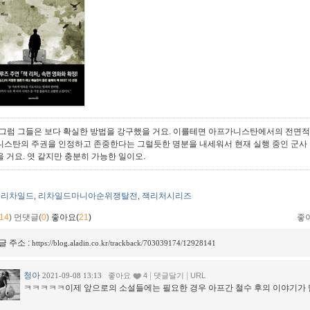
"그럼 그들은 보다 확실한 방법을 강구했을 거요. 이를테면 아프가니스탄에서의 전면적
니스탄의 주권을 인정하고 존중한다는 그럴듯한 명분을 내세워서 현재 실행 중인 군사 
을 거요. 엿 같지만 충분히 가능한 일이오.
리차일드
리차일드마니아순위쟁탈전
잭리처시리즈
,
,
14
)
먼댓글(
0
)
좋아요(
21
)
좋
글 주소 :
https://blog.aladin.co.kr/trackback/703039174/12928141
청아
|
|
2021-09-08 13:13
좋아요
4
댓글달기
URL
ㅋㅋㅋㅋㅋ이제 앞으로의 소설들에는 필요한 경우 아프간 철수 후의 이야기가 