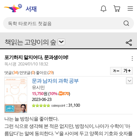
책읽는 고양이의 숲
포기하지 말지어다, 문과생이여!
메뉴
독서괭 2024/01/10 18:32
34
0
29
댓글 (
)
먼댓글 (
)
좋아요 (
)
문과 남자의 과학 공부
유시민
15,750
원 (
10%
↓
870
)
2023-06-23
: 31,100
나는 늘 방정식을 좋아했다.
그런 식으로 생각해 본 적은 없지만, 방정식이, 나아가 수학이 '아
름답다'는 말에 동의한다. '='을 사이에 두고 양쪽의 기호와 숫자를