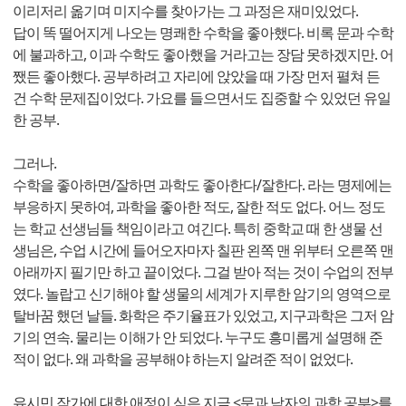
이리저리 옮기며 미지수를 찾아가는 그 과정은 재미있었다.
답이 똑 떨어지게 나오는 명쾌한 수학을 좋아했다. 비록 문과 수학
에 불과하고, 이과 수학도 좋아했을 거라고는 장담 못하겠지만. 어
쨌든 좋아했다. 공부하려고 자리에 앉았을 때 가장 먼저 펼쳐 든
건 수학 문제집이었다. 가요를 들으면서도 집중할 수 있었던 유일
한 공부.
그러나.
수학을 좋아하면/잘하면 과학도 좋아한다/잘한다. 라는 명제에는
부응하지 못하여, 과학을 좋아한 적도, 잘한 적도 없다. 어느 정도
는 학교 선생님들 책임이라고 여긴다. 특히 중학교 때 한 생물 선
생님은, 수업 시간에 들어오자마자 칠판 왼쪽 맨 위부터 오른쪽 맨
아래까지 필기만 하고 끝이었다. 그걸 받아 적는 것이 수업의 전부
였다. 놀랍고 신기해야 할 생물의 세계가 지루한 암기의 영역으로
탈바꿈 했던 날들. 화학은 주기율표가 있었고, 지구과학은 그저 암
기의 연속. 물리는 이해가 안 되었다. 누구도 흥미롭게 설명해 준
적이 없다. 왜 과학을 공부해야 하는지 알려준 적이 없었다.
유시민 작가에 대한 애정이 식은 지금 <문과 남자의 과학 공부>를