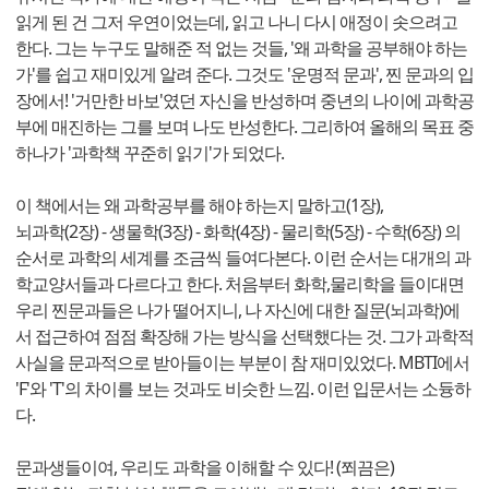
읽게 된 건 그저 우연이었는데, 읽고 나니 다시 애정이 솟으려고
한다. 그는 누구도 말해준 적 없는 것들, '왜 과학을 공부해야 하는
가'를 쉽고 재미있게 알려 준다. 그것도 '운명적 문과', 찐 문과의 입
장에서! '거만한 바보'였던 자신을 반성하며 중년의 나이에 과학공
부에 매진하는 그를 보며 나도 반성한다. 그리하여 올해의 목표 중
하나가 '과학책 꾸준히 읽기'가 되었다.
이 책에서는 왜 과학공부를 해야 하는지 말하고(1장),
뇌과학(2장) - 생물학(3장) - 화학(4장) - 물리학(5장) - 수학(6장) 의
순서로 과학의 세계를 조금씩 들여다본다. 이런 순서는 대개의 과
학교양서들과 다르다고 한다. 처음부터 화학,물리학을 들이대면
우리 찐문과들은 나가 떨어지니, 나 자신에 대한 질문(뇌과학)에
서 접근하여 점점 확장해 가는 방식을 선택했다는 것. 그가 과학적
사실을 문과적으로 받아들이는 부분이 참 재미있었다. MBTI에서
'F'와 'T'의 차이를 보는 것과도 비슷한 느낌. 이런 입문서는 소듕하
다.
문과생들이여, 우리도 과학을 이해할 수 있다! (쬐끔은)