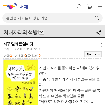
처녀자리의 책방
자꾸 밀려 큰일이닷
메뉴
프레이야 2009/09/04 09:23
24
0
19
댓글 (
)
먼댓글 (
)
좋아요 (
)
자전거 타기를 좋아하는 나! 재미있게 읽
었다.
아홉 명의 필자가 각기 개성있는 글을 썼
다.
자전거의 매력(윤리적 매력은 물론)을 흠
뻑 느낄 수 있는 색깔있는 글들.
"제대로" 알면 더 사랑하게 된다는...