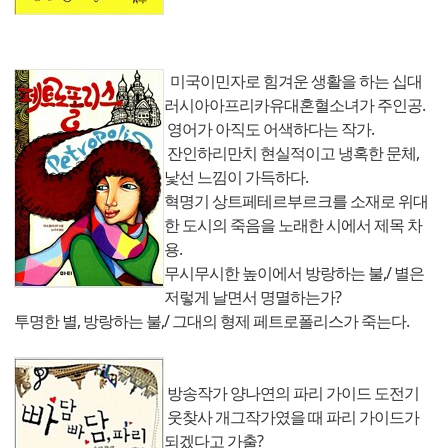
미국이민자로 힘겨운 생활을 하는 십대
러시아아프리카유대혼혈소녀가 주인공.
영어가 아직도 어색하다는 작가.
잔인하리만치 현실적이고 냉혹한 문체,
낯선 느낌이 가득하다.
혁명기 상트페테르부르크를 소재로 위대
한 도시의 죽음을 노래한 시에서 제목 차
용.
무시무시한 높이에서 방랑하는 불,/ 별은
저렇게 날면서 명멸하는가?
투명한 별, 방랑하는 불,/ 그대의 형제 페트로폴리스가 죽는다.
방송작가 양나연의 파리 가이드 도전기
웃찾사 개그작가였을 때 파리 가이드가
되겠다고 가출?