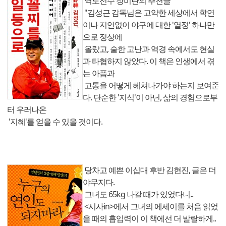
역도선수 장미란의 추천글
"김성근 감독님은 고약한 세상에서 학연
이나 지연없이 야구에 대한 '열정' 하나만
으로 정상에
올랐고, 숱한 고난과 역경 속에서도 현실
과 타협하지 않았다. 이 책은 인생에서 겪
는 아픔과
고통을 어떻게 헤쳐나가야 하는지 보여준
다. 단순한 '지식'이 아닌, 삶의 경험으로부
터 우러나온
'지혜'를 얻을 수 있을 것이다.
당차고 예쁜 이십대 후반 김현진, 글은 더
야무지다.
그녀도 65kg 나갈 때가 있었다니..
<시사in>에서 그녀의 에세이를 처음 읽었
을 때의 흡입력이 이 책에선 더 발랄하게..