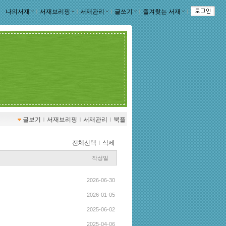
나의서재
ｌ
서재브리핑
ｌ
서재관리
ｌ
글쓰기
ｌ
즐겨찾는 서재
ｌ
글보기
ｌ
서재브리핑
ｌ
서재관리
ｌ
북플
전체선택
ｌ
삭제
작성일
2026-06-30
2026-01-05
2025-06-02
2025-04-06