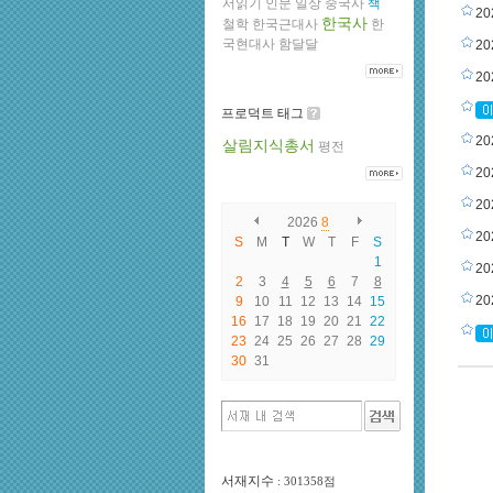
서읽기
인문
일상
중국사
책
2
한국사
철학
한국근대사
한
국현대사
함달달
2
2
프로덕트 태그
2
살림지식총서
평전
2
2
2026
8
2
S
M
T
W
T
F
S
1
2
2
3
4
5
6
7
8
2
9
10
11
12
13
14
15
16
17
18
19
20
21
22
23
24
25
26
27
28
29
30
31
서재지수
: 301358점