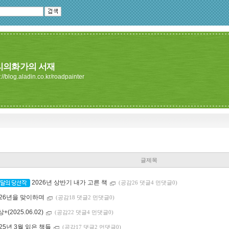
리의화가의 서재
://blog.aladin.co.kr/roadpainter
글제목
2026년 상반기 내가 고른 책
(공감26 댓글4 먼댓글0)
026년을 맞이하며
(공감18 댓글2 먼댓글0)
+(2025.06.02)
(공감22 댓글4 먼댓글0)
025년 3월 읽은 책들
(공감17 댓글2 먼댓글0)