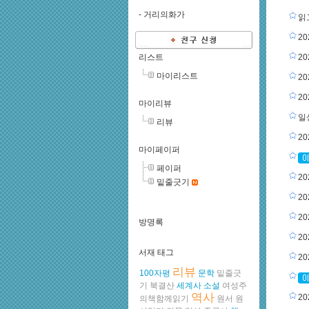
-
거리의화가
읽고
2
리스트
2
마이리스트
20
2
마이리뷰
일
리뷰
2
마이페이퍼
페이퍼
2
밑줄긋기
2
2
방명록
2
서재 태그
2
리뷰
100자평
문학
밑줄긋
기
북결산
세계사
소설
여성주
역사
2
의책함께읽기
원서
원