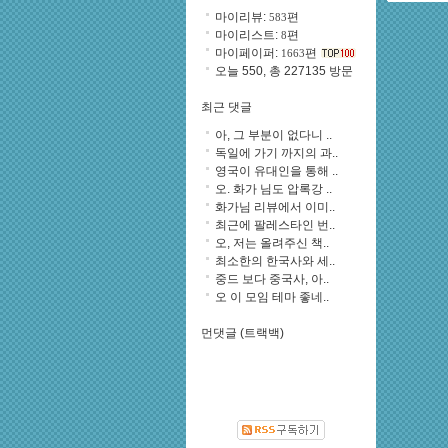
마이리뷰:
편
583
마이리스트:
편
8
마이페이퍼:
편
1663
오늘 550, 총 227135 방문
최근 댓글
아, 그 부분이 없다니 ..
독일에 가기 까지의 과..
영국이 유대인을 통해 ..
오. 화가 님도 압록강 ..
화가님 리뷰에서 이미..
최근에 팔레스타인 번..
오, 저는 올려주신 책..
최소한의 한국사와 세..
중드 보다 중국사, 아..
오 이 모임 테마 좋네..
먼댓글 (트랙백)