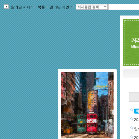
알라딘 서재
ｌ
북플
ｌ
알라딘 메인
ｌ
서재통합 검색
거
https
2
일상
2