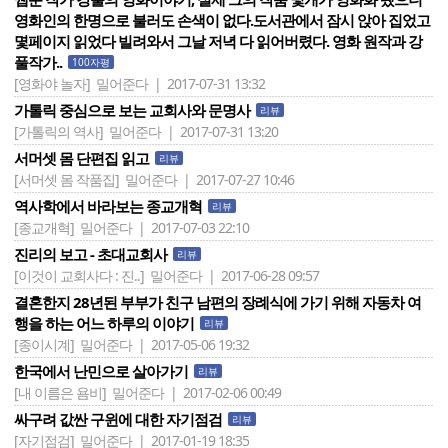
영화인의 한명으로 불러도 손색이 없다.도서관에서 잠시 앉아 집었고
몇페이지 읽었다 빌려와서 그날 저녁 다 읽어버렸다. 영화 원작과 강
풀작가..
100자평
[영화야 놀자]
밀어준다 | 2017-07-31 13:32
가톨릭 중심으로 보는 교회사와 문명사
리뷰
[가톨릭의 역사]
밀어준다 | 2017-07-31 13:20
서머셋 몸 단편집 읽고
리뷰
[서머셋 몸 작품집]
밀어준다 | 2017-07-27 10:46
역사학에서 바라보는 종교개혁
리뷰
[종교개혁]
밀어준다 | 2017-07-03 22:10
진리의 보고 - 초대교회사
리뷰
[이것이 교회사다 : 진..]
밀어준다 | 2017-06-28 09:57
결혼한지 28년된 부부가 친구 남편의 장례식에 가기 위해 자동차 여
행을 하는 어느 하루의 이야기
리뷰
[종이시계]
밀어준다 | 2017-05-06 19:32
한국에서 난민으로 살아가기
리뷰
[내 이름은 욤비]
밀어준다 | 2017-02-06 00:49
싸구려 값싼 구윈에 대한 자기점검
리뷰
[자기점검]
밀어준다 | 2017-01-19 18:35