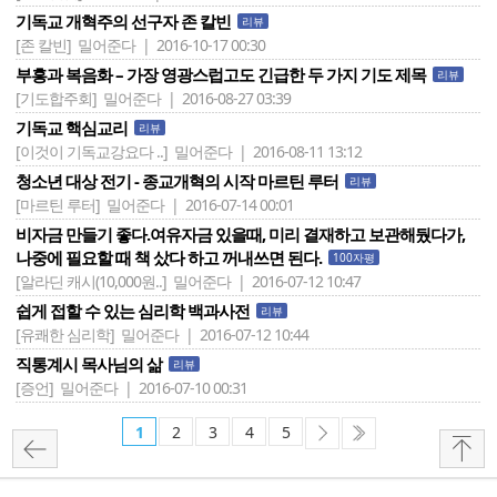
기독교 개혁주의 선구자 존 칼빈
리뷰
[존 칼빈]
밀어준다 | 2016-10-17 00:30
부흥과 복음화 – 가장 영광스럽고도 긴급한 두 가지 기도 제목
리뷰
[기도합주회]
밀어준다 | 2016-08-27 03:39
기독교 핵심교리
리뷰
[이것이 기독교강요다 ..]
밀어준다 | 2016-08-11 13:12
청소년 대상 전기 - 종교개혁의 시작 마르틴 루터
리뷰
[마르틴 루터]
밀어준다 | 2016-07-14 00:01
비자금 만들기 좋다.여유자금 있을때, 미리 결재하고 보관해뒀다가,
나중에 필요할 때 책 샀다 하고 꺼내쓰면 된다.
100자평
[알라딘 캐시(10,000원..]
밀어준다 | 2016-07-12 10:47
쉽게 접할 수 있는 심리학 백과사전
리뷰
[유쾌한 심리학]
밀어준다 | 2016-07-12 10:44
직통계시 목사님의 삶
리뷰
[증언]
밀어준다 | 2016-07-10 00:31
1
2
3
4
5