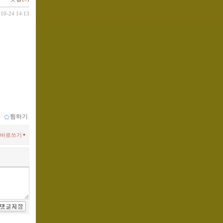
-10-24 14:13
ｌ
찜하기
바로쓰기