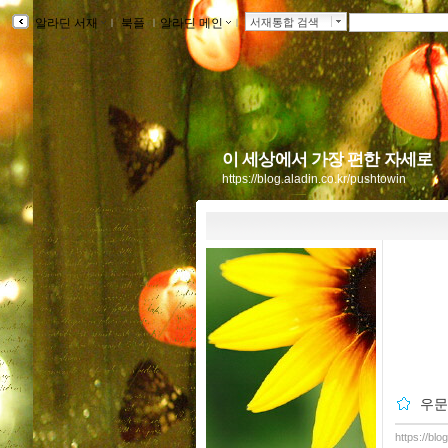
알라딘 서재
ｌ
북플
ｌ
알라딘 메인
ｌ
서재통합 검색
이 세상에서 가장 편한 자세로
https://blog.aladin.co.kr/pushtowin
우문
https://bl