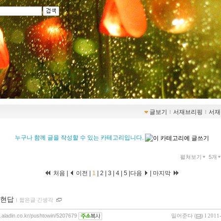
글보기
ｌ
서재브리핑
ｌ
서재
누구나 함께 글을 작성할 수 있는 카테고리입니다.
펼쳐보기
5개
처음 |
이전 |
1
|
2
|
3
|
4
|
5
|
다음
|
마지막
현답
ｌ
짧은글 긴생각
og.aladin.co.kr/pushtowin/5207679
밀어준다
(
) l 2011