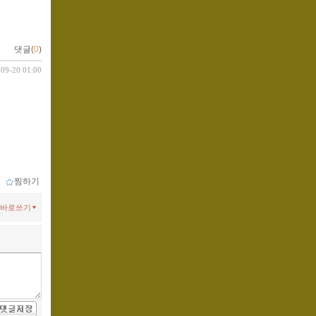
댓글(
0
)
-09-20 01:00
ｌ
찜하기
바로쓰기