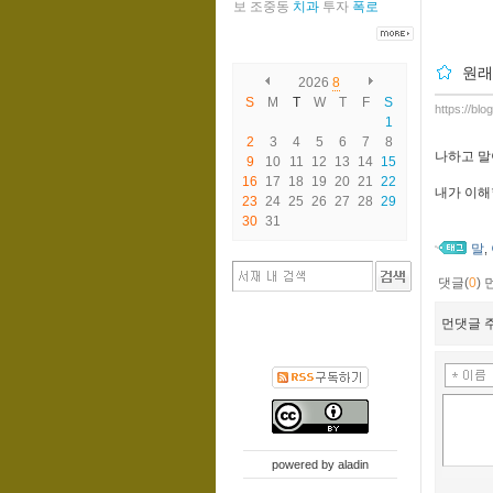
보
조중동
치과
투자
폭로
원래
2026
8
S
M
T
W
T
F
S
https://bl
1
2
3
4
5
6
7
8
나하고 말
9
10
11
12
13
14
15
16
17
18
19
20
21
22
내가 이해
23
24
25
26
27
28
29
30
31
말
,
댓글(
0
)
먼댓글 주
powered by
aladin