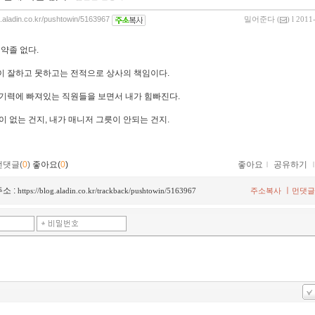
og.aladin.co.kr/pushtowin/5163967
밀어준다
(
) l 2011
 약졸 없다.
 잘하고 못하고는 전적으로 상사의 책임이다.
기력에 빠져있는 직원들을 보면서 내가 힘빠진다.
이 없는 건지, 내가 매니저 그릇이 안되는 건지.
먼댓글(
0
)
좋아요(
0
)
좋아요
ｌ
공유하기
소 :
ㅣ
https://blog.aladin.co.kr/trackback/pushtowin/5163967
주소복사
먼댓글