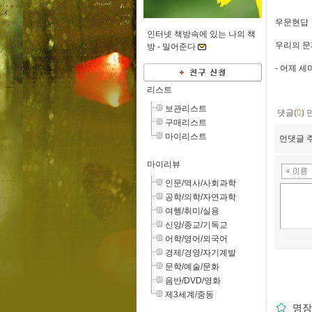
우문현답
인터넷 책방속에 있는 나의 책
우리의 문
방 -
밀어준다
- 어제 세
리스트
보관리스트
댓글(
0
)
구매리스트
마이리스트
먼댓글 주
마이리뷰
인문/역사/사회과학
공학/의학/자연과학
여행/취미/실용
신앙/종교/기독교
어학/영어/외국어
경제/경영/자기계발
문학/예술/문화
음반/DVD/영화
제3세계/중동
명장