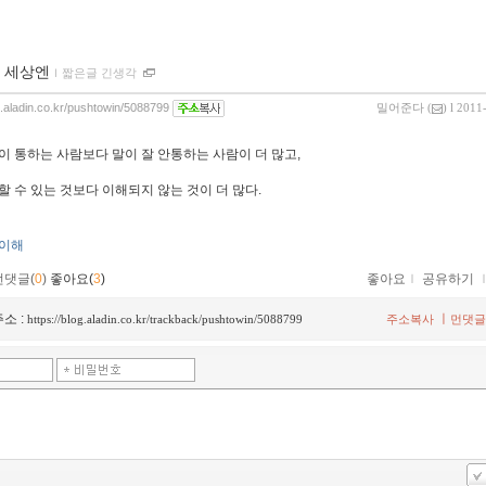
 세상엔
ｌ
짧은글 긴생각
og.aladin.co.kr/pushtowin/5088799
밀어준다
(
) l 2011
이 통하는 사람보다 말이 잘 안통하는 사람이 더 많고,
할 수 있는 것보다 이해되지 않는 것이 더 많다.
이해
먼댓글(
0
)
좋아요(
3
)
좋아요
ｌ
공유하기
소 :
ㅣ
https://blog.aladin.co.kr/trackback/pushtowin/5088799
주소복사
먼댓글