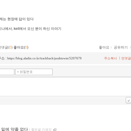
제는 현장에 답이 있다
미나에서, keit에서 오신 분이 하신 이야기
먼댓글(
0
)
좋아요(
0
)
좋아요
ｌ
공유하기
소 :
ㅣ
https://blog.aladin.co.kr/trackback/pushtowin/5207679
주소복사
먼댓글
 밑에 약졸 없다
ｌ
짧은글 긴생각