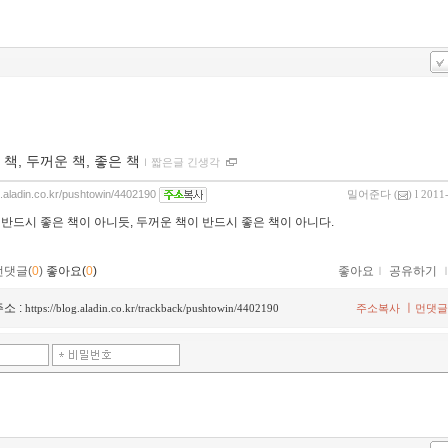
 책, 두꺼운 책, 좋은 책
ｌ
짧은글 긴생각
og.aladin.co.kr/pushtowin/4402190
밀어준다
(
) l 2011
 반드시 좋은 책이 아니듯, 두꺼운 책이 반드시 좋은 책이 아니다.
먼댓글(
0
)
좋아요(
0
)
좋아요
ｌ
공유하기
소 :
ㅣ
https://blog.aladin.co.kr/trackback/pushtowin/4402190
주소복사
먼댓글