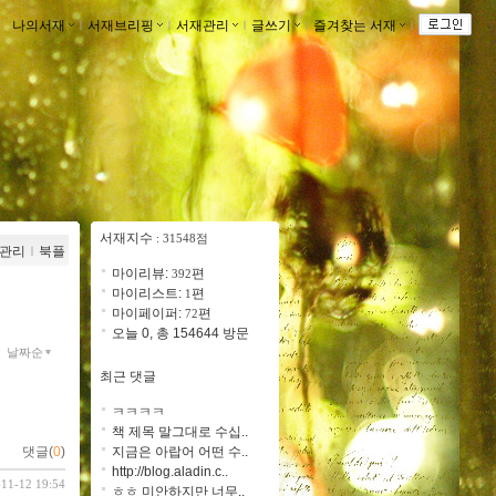
나의서재
ｌ
서재브리핑
ｌ
서재관리
ｌ
글쓰기
ｌ
즐겨찾는 서재
ｌ
서재지수
: 31548점
관리
ｌ
북플
마이리뷰:
편
392
마이리스트:
편
1
마이페이퍼:
편
72
오늘 0, 총 154644 방문
날짜순
최근 댓글
ㅋㅋㅋㅋ
책 제목 말그대로 수십..
댓글(
0
)
지금은 아랍어 어떤 수..
http://blog.aladin.c..
-11-12 19:54
ㅎㅎ 미안하지만 너무..