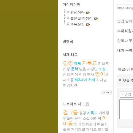
마이페이퍼
https://bl
인생이란
짧은글 긴생각
명장 밑에
주목신간
부하직원이
언제나 무
방명록
내가 능력
서재 태그
경영
기독교
경제
기업
마
케팅
문학
믿음
서평단
소설
댓글(
0
)
영어
신앙
언어
여행
역사
의
사소통
제3세계
처세
하나님
먼댓글 주
희망
DVD
프로덕트 태그
걸그룹
경영
기독교
마케팅
아
무슬림
문학
소설
심리학
이돌
영어
영화원작
예술
이
슬람
자기계발
재테크
조선일