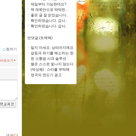
제일부터 가능한데요?
책 제목만으로 딱딱한 ..
좋은 글 잘 읽었습니다..
확인하였습니다. 감사..
확인하였습니다. 감사..
먼댓글 (트랙백)
밀지 마세요. 낭떠러지예요.
ｌ
찜하기
갈등과 위기를 해소하는 윈-
윈 소통법 사과 솔루션
바로쓰기
별은 스스로 빛나지 않는다
(박성혜) : 스타를 부탁해
영국의 면도기 광고
댓글(
0
)