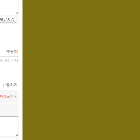
댓글(
0
)
-01-04 14:31
ｌ
찜하기
바로쓰기