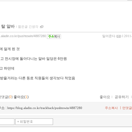
 탈 알바
ｌ
짧은글 긴생각
og.aladin.co.kr/pushtowin/4887280
밀어준다
(
) l 2011
에 알게 된 것
쓰고 전시장에 돌아다니는 알바 일당은 6만원
고 하던데
 받을거라는 다른 동료 직원들의 생각보다 적었음
먼댓글(
0
)
좋아요(
1
)
좋아요
ｌ
공유하기
소 :
ㅣ
https://blog.aladin.co.kr/trackback/pushtowin/4887280
주소복사
먼댓글