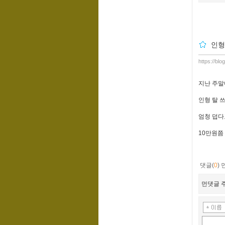
인형
https://bl
지난 주말
인형 탈 
엄청 덥다
10만원쯤
댓글(
0
)
먼댓글 주