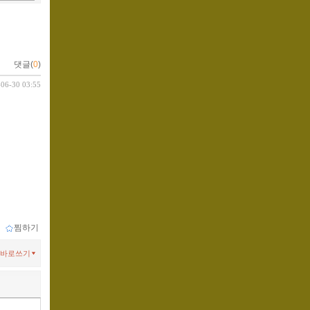
댓글(
0
)
-06-30 03:55
ｌ
찜하기
바로쓰기