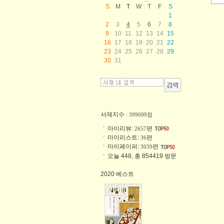
S
M
T
W
T
F
S
1
2
3
4
5
6
7
8
9
10
11
12
13
14
15
16
17
18
19
20
21
22
23
24
25
26
27
28
29
30
31
서재지수
: 399699점
마이리뷰:
편
2657
마이리스트:
편
36
마이페이퍼:
편
3039
오늘 448, 총 854419 방문
2020 베스트