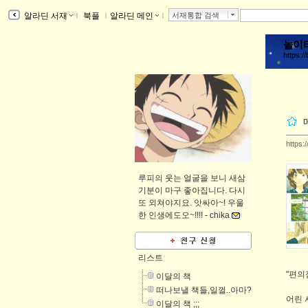
알라딘 서재
ｌ
북플
ｌ
알라딘 메인
ｌ
서재통합 검색
놀이
https://
https:
루피의 웃는 얼굴을 보니 새삼
기분이 마구 좋아집니다. 다시
또 외쳐야지요. 앗싸아~! 우울
한 인생에도오~!!!! -
chika
리스트
"편의
이달의 책
떠나보낼 책들,일껄..아마?
어린 
이달의 책 ;;;