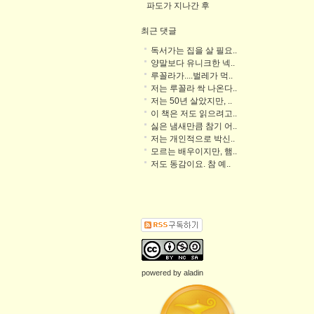
파도가 지나간 후
최근 댓글
독서가는 집을 살 필요..
양말보다 유니크한 넥..
루꼴라가....벌레가 먹..
저는 루꼴라 싹 나온다..
저는 50년 살았지만, ..
이 책은 저도 읽으려고..
싫은 냄새만큼 참기 어..
저는 개인적으로 박신..
모르는 배우이지만, 햄..
저도 동감이요. 참 예..
powered by
aladin