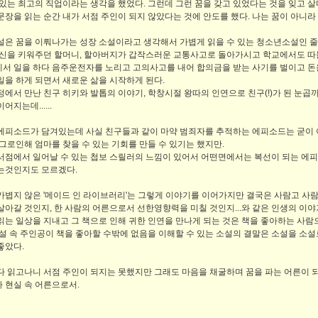
 있는 최고의 직업이라는 생각을 했었다. 그런데 그런 꿈을 갖고 있었다는 것을 잊고 살
문장을 읽는 순간 내가 서점 주인이 되지 않았다는 것에 안도를 했다. 나는 꿈이 아니라
설은 꿈을 이뤄나가는 성장 소설이라고 생각해서 가볍게 읽을 수 있는 청소년소설인 줄 
자신을 키워주던 할머니, 할아버지가 갑작스러운 교통사고로 돌아가시고 학교에서도 따
서 일을 하다 음주운전자를 노리고 고의사고를 내어 합의금을 받는 사기를 벌이고 돈을 
일을 하게 되면서 새로운 삶을 시작하게 된다.
정에서 만난 친구 히키와 발톱의 이야기, 학창시절 왕따의 인연으로 친구(!)가 된 눈
어지는데......
에피소드가 담겨있는데 사실 친구들과 같이 마약 범죄자를 추적하는 에피소드는 굳이
 그로인해 엄마를 찾을 수 있는 기회를 만들 수 있기는 했지만.
서점에서 일어날 수 있는 첩보 스릴러의 느낌이 있어서 어떤면에서는 복선이 되는 에피
는것인지도 모르겠다.
가볍지 않은 '메이드 인 라이브러리'는 그렇게 이야기를 이어가지만 결국은 사람고 사람
살아갈 것인지, 한 사람의 어른으로서 선한영향력을 미칠 것인지...와 같은 인생의 이야
읽는 일상을 지내고 그 책으로 인해 귀한 인연을 만나게 되는 것은 책을 좋아하는 사
소설 속 주인공이 책을 좋아할 수밖에 없음을 이해할 수 있는 소설의 결말은 소설을 소
좋았다.
다 읽고나니 서점 주인이 되지는 못했지만 그래도 마음을 채굴하며 꿈을 파는 어른이 되
 현실 속 어른으로서.