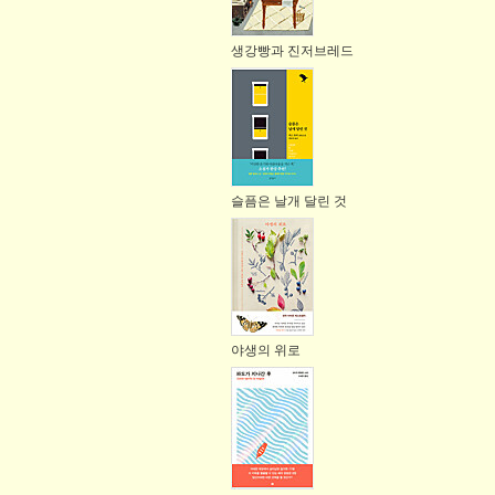
생강빵과 진저브레드
슬픔은 날개 달린 것
야생의 위로