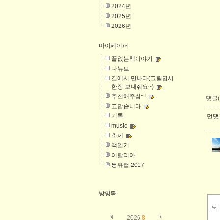
2024년
2025년
2026년
마이페이퍼
끝없는책이야기
다뉴브
길에서 만나다(그림엽서
한장 보내줘요~)
추천해주심~!
댓글(
고맙습니다
기록
먼댓글
music
축제
책일기
이탈리아
동유럽 2017
방명록
2026
8