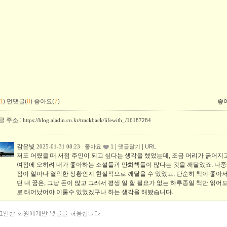
1
)
먼댓글(
0
)
좋아요(
7
)
좋
 주소 :
https://blog.aladin.co.kr/trackback/lifewith_/16187284
감은빛
|
|
2025-01-31 08:23
좋아요
1
댓글달기
URL
저도 어렸을 때 서점 주인이 되고 싶다는 생각을 했었는데, 조금 머리가 굵어지
여점에 오히려 내가 좋아하는 소설들과 만화책들이 많다는 것을 깨달았죠. 나중
점이 얼마나 열악한 상황인지 현실적으로 깨달을 수 있었고, 단순히 책이 좋아서
던 내 꿈은, 그냥 돈이 많고 그래서 평생 일 할 필요가 없는 하루종일 책만 읽어
로 태어났어야 이룰수 있었겠구나 하는 생각을 해봤습니다.