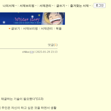
나의서재
ｌ
서재브리핑
ｌ
서재관리
ｌ
글쓰기
ｌ
즐겨찾는 서재
ｌ
글보기
ｌ
서재브리핑
ｌ
서재관리
ｌ
북플
댓글(
1
)
chika
(
) l 2025-01-29 23:13
 채굴하는 기술이 필요했다"(113)
점 주인은 자신이 하고 싶은 것을 하면서 생활