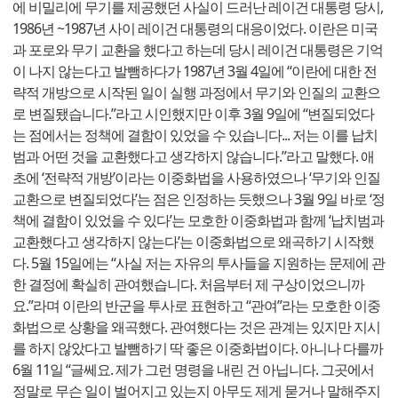
에 비밀리에 무기를 제공했던 사실이 드러난 레이건 대통령 당시,
1986년 ~1987년 사이 레이건 대통령의 대응이었다. 이란은 미국
과 포로와 무기 교환을 했다고 하는데 당시 레이건 대통령은 기억
이 나지 않는다고 발뺌하다가 1987년 3월 4일에 “이란에 대한 전
략적 개방으로 시작된 일이 실행 과정에서 무기와 인질의 교환으
로 변질됐습니다.”라고 시인했지만 이후 3월 9일에 “변질되었다
는 점에서는 정책에 결함이 있었을 수 있습니다... 저는 이를 납치
범과 어떤 것을 교환했다고 생각하지 않습니다.”라고 말했다. 애
초에 ‘전략적 개방’이라는 이중화법을 사용하였으나 ‘무기와 인질
교환으로 변질되었다’는 점은 인정하는 듯했으나 3월 9일 바로 ‘정
책에 결함이 있었을 수 있다’는 모호한 이중화법과 함께 ‘납치범과
교환했다고 생각하지 않는다’는 이중화법으로 왜곡하기 시작했
다. 5월 15일에는 “사실 저는 자유의 투사들을 지원하는 문제에 관
한 결정에 확실히 관여했습니다. 처음부터 제 구상이었으니까
요.”라며 이란의 반군을 투사로 표현하고 “관여”라는 모호한 이중
화법으로 상황을 왜곡했다. 관여했다는 것은 관계는 있지만 지시
를 하지 않았다고 발뺌하기 딱 좋은 이중화법이다. 아니나 다를까
6월 11일 “글쎄요. 제가 그런 명령을 내린 건 아닙니다. 그곳에서
정말로 무슨 일이 벌어지고 있는지 아무도 제게 묻거나 말해주지