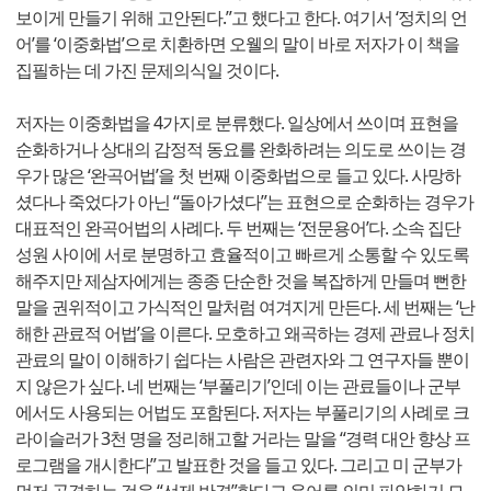
보이게 만들기 위해 고안된다.”고 했다고 한다. 여기서 ‘정치의 언
어’를 ‘이중화법’으로 치환하면 오웰의 말이 바로 저자가 이 책을
집필하는 데 가진 문제의식일 것이다.
저자는 이중화법을 4가지로 분류했다. 일상에서 쓰이며 표현을
순화하거나 상대의 감정적 동요를 완화하려는 의도로 쓰이는 경
우가 많은 ‘완곡어법’을 첫 번째 이중화법으로 들고 있다. 사망하
셨다나 죽었다가 아닌 “돌아가셨다”는 표현으로 순화하는 경우가
대표적인 완곡어법의 사례다. 두 번째는 ‘전문용어’다. 소속 집단
성원 사이에 서로 분명하고 효율적이고 빠르게 소통할 수 있도록
해주지만 제삼자에게는 종종 단순한 것을 복잡하게 만들며 뻔한
말을 권위적이고 가식적인 말처럼 여겨지게 만든다. 세 번째는 ‘난
해한 관료적 어법’을 이른다. 모호하고 왜곡하는 경제 관료나 정치
관료의 말이 이해하기 쉽다는 사람은 관련자와 그 연구자들 뿐이
지 않은가 싶다. 네 번째는 ‘부풀리기’인데 이는 관료들이나 군부
에서도 사용되는 어법도 포함된다. 저자는 부풀리기의 사례로 크
라이슬러가 3천 명을 정리해고할 거라는 말을 “경력 대안 향상 프
로그램을 개시한다”고 발표한 것을 들고 있다. 그리고 미 군부가