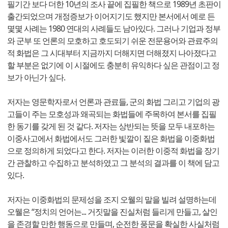
필기간 보다 더한 10년의 조사 끝에 집필한 책으로 1989년 초판이
출간되었으며 개정증보가 이어지기도 했지만 본서에서 예로 든
몇몇 사례는 1980 연대의 사례들도 남아있다. 그러나 기업과 정부
와 군부 또 언론의 모호하고 호도되기 쉬운 전문용어와 관료주의
적 화법은 그 시대부터 지금까지 더해지면 더해졌지 나아졌다고
할 부분은 없기에 이 시절에도 충분히 유익하다 싶은 관점이고 정
보가 아닌가 싶다.
저자는 영문학자로서 언론과 관료들, 군의 화법 그리고 기업의 광
고들이 주는 모호성과 왜곡되는 화법들에 주목하여 본서를 집필
한 동기를 갖게 된 것 같다. 저자는 상반되는 뜻을 모두 내포하는
이중사고에서 화법에서도 그러한 빛깔이 짙은 화법을 이중화법
으로 정의하게 되었다고 한다. 저자는 이러한 이중적 화법을 장기
간 관찰하고 수집하고 분석하였고 그 분석의 결과를 이 책에 담고
있다.
저자는 이중화법의 문제성을 조지 오웰의 말을 빌려 설명하는데
오웰은 “정치의 언어는... 거짓말을 진실처럼 들리게 만들고, 살인
을 존경할 만한 행동으로 만들며, 순전한 풍문을 확실한 사실처럼