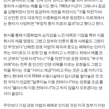
먼저 공격하는 것을 “선제 반격”한다고 용어를 의미 파악하기 모
호하게 사용하는 예를 들기도 했다. 1983년 미군이 그레나다 침공
을 감행하면서 먼저 침공하며 개전을 하면서도 “구출 작전”이라
고 선언한 것도 대표적인 이중화법의 예로 등장한다. 의료계에서
는 환자가 사망하면 “부정적 환자 치료의 결과”라고 했다고 한다.
본서를 통해 이중화법의 심각성을 느낀 대목은 기업들 특히 식품
회사의 제품 명명도 그랬고 정부와 언론의 통계 사례들도 그랬지
만 무엇보다 ‘난해한 관료 어법’의 왜곡과 호도는 폐해라는 단어가
주는 의미로도 다 표현 안 될 수위라고 느껴졌다. 위에서 예를 든
미 군부의 “선제 타격”이나 “구출 작전”이란 표현 외에도 “부수적
피해”라는 전투 중 민간인 인명 피해를 이르는 표현들도 그랬고
적을 죽이는 것을 “서비스 제공”이라고 하는 것은 소름 끼치기도
했다. 현대에 미국 FEMA 수용시설에서 임시관을 쌓아놓은 것 또
한 저자가 언급한 “알루미늄 이동 컨테이너”라는 표현을 조금 틀
어서 “플라스틱 이동 컨테이너”라고 하지 않을지 모르겠다는 생
각이 들었다.
무엇보다 가장 관료 어법의 폐해로 인식된 것은 미국 정부가 이란