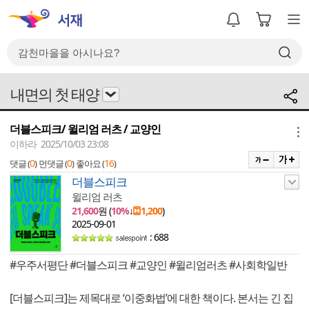
내면의 첫 태양
더블스피크/ 윌리엄 러츠 / 교양인
메뉴
이하라 2025/10/03 23:08
0
0
16
댓글 (
)
먼댓글 (
)
좋아요 (
)
더블스피크
윌리엄 러츠
21,600
원 (
10%
↓
1,200
)
2025-09-01
: 688
#우주서평단 #더블스피크 #교양인 #윌리엄러츠 #사회학일반
[더블스피크]는 제목대로 ‘이중화법’에 대한 책이다. 본서는 긴 집