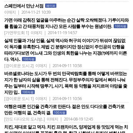
스페인에서 만난 서점
페이퍼
이매지 | 2014-11-21 10:39
가면 아래 감춰진 얼굴을 마주하는 순간 살짝 오싹해졌다. 가루이자와
를 휩쓸고 간 태풍처럼 지나간 모든 사람를 부수는 원념이란.
100자평
[가면무도회 1]
이매지 | 2014-11-19 14:57
실제 인물과 가상 인물, 실제 역사와 허구의 이야기가 뒤섞여 끊임없
이 독자를 유혹한다. 제법 긴 분량이지만 정신없이 주인공의 만행을
따라가다보면 어느새 그와 인생의 회한을 나누는 지경(?)에까지 이른
다. 역사..
100자평
[경이로운 도시 2]
이매지 | 2014-09-11 10:58
바르셀로나라는 도시가 두 번의 만국박람회를 통해 어떻게 바뀌었는
지가 한 남자의 삶을 통해 전해진다. 무정부주의자 밑에서 삐라 나눠
주는 일부터 시작해 땅투기, 사기, 폭력 등 악행을 저지르며 야망을 좇
지만 밉..
100자평
[경이로운 도시 1]
이매지 | 2014-09-11 10:56
여행은 때론 인간을 건축가로 만든다. 젊은 안도 다다오를 건축가로
만든 여행의 결, 건축의 결.
100자평
[안도 다다오의 도시방..]
이매지 | 2014-08-19 12:45
치킨, 제대로 알고 먹자. 치킨 프랜차이즈, 양계업계 등 맛있게 먹는 치