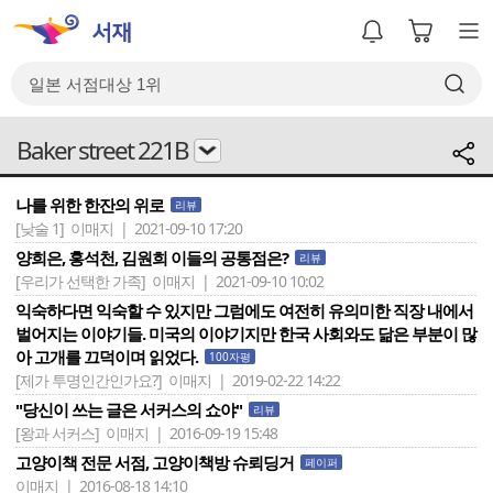
Baker street 221B
나를 위한 한잔의 위로
리뷰
[낮술 1]
이매지 | 2021-09-10 17:20
양희은, 홍석천, 김원희 이들의 공통점은?
리뷰
[우리가 선택한 가족]
이매지 | 2021-09-10 10:02
익숙하다면 익숙할 수 있지만 그럼에도 여전히 유의미한 직장 내에서
벌어지는 이야기들. 미국의 이야기지만 한국 사회와도 닮은 부분이 많
아 고개를 끄덕이며 읽었다.
100자평
[제가 투명인간인가요?]
이매지 | 2019-02-22 14:22
"당신이 쓰는 글은 서커스의 쇼야"
리뷰
[왕과 서커스]
이매지 | 2016-09-19 15:48
고양이책 전문 서점, 고양이책방 슈뢰딩거
페이퍼
이매지 | 2016-08-18 14:10