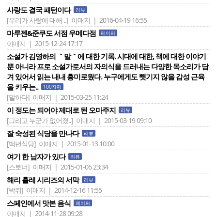
사랑도 결국 패턴이다
리뷰
[우리가 사랑에 대해 ..]
이매지 | 2016-04-19 16:55
마루젠&준쿠도 서점 우메다점
페이퍼
이매지 | 2015-12-24 17:17
소설가 김영하의 ｀말｀에 대한 기록. 시대에 대한, 책에 대한 이야기
뿐 아니라 프로 소설가로서의 자의식을 드러내는 다양한 목소리가 담
겨 있어서 읽는 내내 흥미로웠다. 누구에게도 뺏기지 않을 감성 근육
을 키우는..
100자평
[말하다]
이매지 | 2015-03-25 11:24
이 정도는 되어야 제대로 된 오마주지
리뷰
[그리고 누군가 없어졌..]
이매지 | 2015-03-19 09:10
잘 숙성된 식당을 만나다
리뷰
[백년식당]
이매지 | 2015-01-13 10:00
여기 한 남자가 있다
리뷰
[스토너]
이매지 | 2015-01-06 23:34
해리 홀레 시리즈의 서막
리뷰
[박쥐]
이매지 | 2014-12-16 11:55
스페인에서 맛본 음식
페이퍼
이매지 | 2014-11-28 09:28