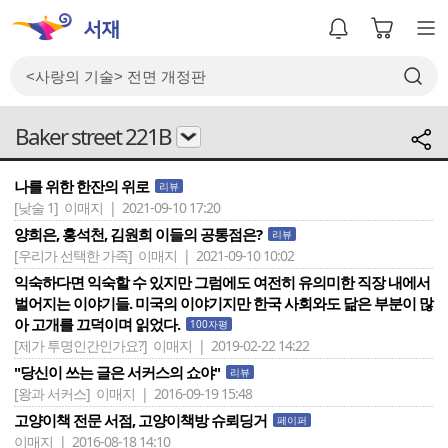
Baker street 221B
나를 위한 한잔의 위로
리뷰
[낮술 1]
이매지 | 2021-09-10 17:20
양희은, 홍석천, 김원희 이들의 공통점은?
리뷰
[우리가 선택한 가족]
이매지 | 2021-09-10 10:02
익숙하다면 익숙할 수 있지만 그럼에도 여전히 유의미한 직장 내에서
벌어지는 이야기들. 미국의 이야기지만 한국 사회와도 닮은 부분이 많
아 고개를 끄덕이며 읽었다.
100자평
[제가 투명인간인가요?]
이매지 | 2019-02-22 14:22
"당신이 쓰는 글은 서커스의 쇼야"
리뷰
[왕과 서커스]
이매지 | 2016-09-19 15:48
고양이책 전문 서점, 고양이책방 슈뢰딩거
페이퍼
이매지 | 2016-08-18 14:10