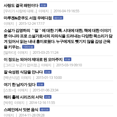
사랑도 결국 패턴이다
리뷰
[우리가 사랑에 대해 ..]
이매지 | 2016-04-19 16:55
마루젠&준쿠도 서점 우메다점
페이퍼
이매지 | 2015-12-24 17:17
소설가 김영하의 ｀말｀에 대한 기록. 시대에 대한, 책에 대한 이야기
뿐 아니라 프로 소설가로서의 자의식을 드러내는 다양한 목소리가 담
겨 있어서 읽는 내내 흥미로웠다. 누구에게도 뺏기지 않을 감성 근육
을 키우는..
100자평
[말하다]
이매지 | 2015-03-25 11:24
이 정도는 되어야 제대로 된 오마주지
리뷰
[그리고 누군가 없어졌..]
이매지 | 2015-03-19 09:10
잘 숙성된 식당을 만나다
리뷰
[백년식당]
이매지 | 2015-01-13 10:00
여기 한 남자가 있다
리뷰
[스토너]
이매지 | 2015-01-06 23:34
해리 홀레 시리즈의 서막
리뷰
[박쥐]
이매지 | 2014-12-16 11:55
스페인에서 맛본 음식
페이퍼
이매지 | 2014-11-28 09:28