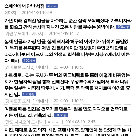
스페인에서 만난 서점
페이퍼
이매지 | 2014-11-21 10:39
가면 아래 감춰진 얼굴을 마주하는 순간 살짝 오싹해졌다. 가루이자와
를 휩쓸고 간 태풍처럼 지나간 모든 사람를 부수는 원념이란.
100자평
[가면무도회 1]
이매지 | 2014-11-19 14:57
실제 인물과 가상 인물, 실제 역사와 허구의 이야기가 뒤섞여 끊임없
이 독자를 유혹한다. 제법 긴 분량이지만 정신없이 주인공의 만행을
따라가다보면 어느새 그와 인생의 회한을 나누는 지경(?)에까지 이른
다. 역사..
100자평
[경이로운 도시 2]
이매지 | 2014-09-11 10:58
바르셀로나라는 도시가 두 번의 만국박람회를 통해 어떻게 바뀌었는
지가 한 남자의 삶을 통해 전해진다. 무정부주의자 밑에서 삐라 나눠
주는 일부터 시작해 땅투기, 사기, 폭력 등 악행을 저지르며 야망을 좇
지만 밉..
100자평
[경이로운 도시 1]
이매지 | 2014-09-11 10:56
여행은 때론 인간을 건축가로 만든다. 젊은 안도 다다오를 건축가로
만든 여행의 결, 건축의 결.
100자평
[안도 다다오의 도시방..]
이매지 | 2014-08-19 12:45
치킨, 제대로 알고 먹자. 치킨 프랜차이즈, 양계업계 등 맛있게 먹는 치