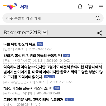
Baker street 221B
나를 위한 한잔의 위로
리뷰
[낮술 1]
이매지 | 2021-09-10 17:20
양희은, 홍석천, 김원희 이들의 공통점은?
리뷰
[우리가 선택한 가족]
이매지 | 2021-09-10 10:02
익숙하다면 익숙할 수 있지만 그럼에도 여전히 유의미한 직장 내에서
벌어지는 이야기들. 미국의 이야기지만 한국 사회와도 닮은 부분이 많
아 고개를 끄덕이며 읽었다.
100자평
[제가 투명인간인가요?]
이매지 | 2019-02-22 14:22
"당신이 쓰는 글은 서커스의 쇼야"
리뷰
[왕과 서커스]
이매지 | 2016-09-19 15:48
고양이책 전문 서점, 고양이책방 슈뢰딩거
페이퍼
이매지 | 2016-08-18 14:10