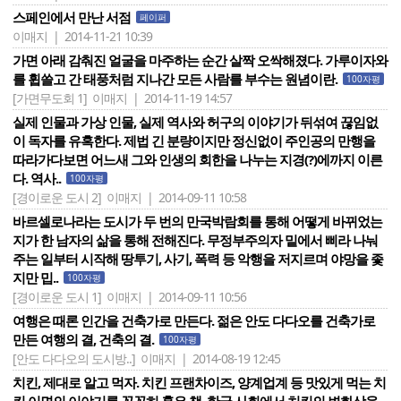
스페인에서 만난 서점
페이퍼
이매지 | 2014-11-21 10:39
가면 아래 감춰진 얼굴을 마주하는 순간 살짝 오싹해졌다. 가루이자와
를 휩쓸고 간 태풍처럼 지나간 모든 사람를 부수는 원념이란.
100자평
[가면무도회 1]
이매지 | 2014-11-19 14:57
실제 인물과 가상 인물, 실제 역사와 허구의 이야기가 뒤섞여 끊임없
이 독자를 유혹한다. 제법 긴 분량이지만 정신없이 주인공의 만행을
따라가다보면 어느새 그와 인생의 회한을 나누는 지경(?)에까지 이른
다. 역사..
100자평
[경이로운 도시 2]
이매지 | 2014-09-11 10:58
바르셀로나라는 도시가 두 번의 만국박람회를 통해 어떻게 바뀌었는
지가 한 남자의 삶을 통해 전해진다. 무정부주의자 밑에서 삐라 나눠
주는 일부터 시작해 땅투기, 사기, 폭력 등 악행을 저지르며 야망을 좇
지만 밉..
100자평
[경이로운 도시 1]
이매지 | 2014-09-11 10:56
여행은 때론 인간을 건축가로 만든다. 젊은 안도 다다오를 건축가로
만든 여행의 결, 건축의 결.
100자평
[안도 다다오의 도시방..]
이매지 | 2014-08-19 12:45
치킨, 제대로 알고 먹자. 치킨 프랜차이즈, 양계업계 등 맛있게 먹는 치