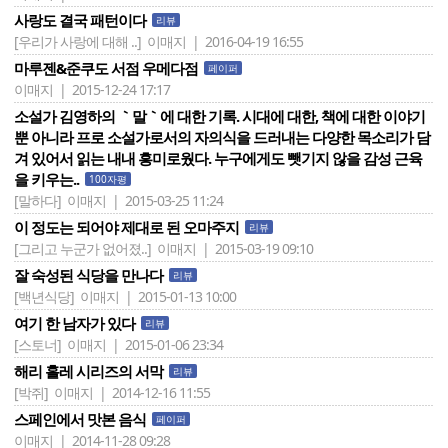
사랑도 결국 패턴이다
리뷰
[우리가 사랑에 대해 ..]
이매지 | 2016-04-19 16:55
마루젠&준쿠도 서점 우메다점
페이퍼
이매지 | 2015-12-24 17:17
소설가 김영하의 ｀말｀에 대한 기록. 시대에 대한, 책에 대한 이야기
뿐 아니라 프로 소설가로서의 자의식을 드러내는 다양한 목소리가 담
겨 있어서 읽는 내내 흥미로웠다. 누구에게도 뺏기지 않을 감성 근육
을 키우는..
100자평
[말하다]
이매지 | 2015-03-25 11:24
이 정도는 되어야 제대로 된 오마주지
리뷰
[그리고 누군가 없어졌..]
이매지 | 2015-03-19 09:10
잘 숙성된 식당을 만나다
리뷰
[백년식당]
이매지 | 2015-01-13 10:00
여기 한 남자가 있다
리뷰
[스토너]
이매지 | 2015-01-06 23:34
해리 홀레 시리즈의 서막
리뷰
[박쥐]
이매지 | 2014-12-16 11:55
스페인에서 맛본 음식
페이퍼
이매지 | 2014-11-28 09:28