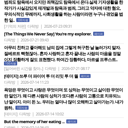
범죄도 탐욕에서 오지만 죄책감도 탐욕에서 온다.실제 기자생활을 한
작가가 사실감있게 재개발과 탐욕과 범죄, 그리고 약자에 대한 혐오,
무의식적인 무례까지, 사회생활을 하는 사람이라면 누구나 겪었을 법
한 일..
100자평
[기억의 저편]
다락방 | 2026-07-23 09:31
[The Things We Never Say] You‘re my explorer.
페이퍼
다락방 | 2026-07-21 09:43
아무리 친하고 좋아해도 남의 집에 그렇게 허구한 날 놀러가지 말자.
질베르트 빡쳤잖아.. 혼자 사랑하고 혼자 끝내는 사람의 마음을 정말
이지 장황하게 잘도 표현했다. 하여간 장황하다, 마르셀 프루스트..
100자평
[잃어버린 시간을 찾아..]
다락방 | 2026-07-21 08:17
[데미지] 쓰루 더 파이어 투 더 리밋 투 더 월
페이퍼
다락방 | 2026-07-14 11:23
욕망은 무엇이고 사랑은 무엇이며 또 상처는 무엇이고 삶이란 무엇이
란 말인가. 왜 다른 사람의 상처가 또다른 사람의 고통으로 치유되느
냔 말이지. 아이 돈 노. 우리는 얼마나 많이 오해하고 살아가는가. 내가
원하..
100자평
[데미지]
다락방 | 2026-07-14 10:02
But the memory of her eating ...
페이퍼
다락방 | 2026-07-14 06:43