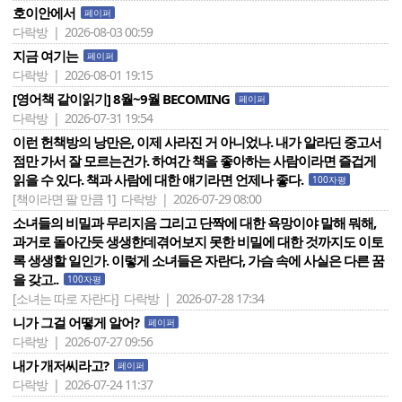
호이안에서
페이퍼
다락방 | 2026-08-03 00:59
지금 여기는
페이퍼
다락방 | 2026-08-01 19:15
[영어책 같이읽기] 8월~9월 BECOMING
페이퍼
다락방 | 2026-07-31 19:54
이런 헌책방의 낭만은, 이제 사라진 거 아니었나. 내가 알라딘 중고서
점만 가서 잘 모르는건가. 하여간 책을 좋아하는 사람이라면 즐겁게
읽을 수 있다. 책과 사람에 대한 얘기라면 언제나 좋다.
100자평
[책이라면 팔 만큼 1]
다락방 | 2026-07-29 08:00
소녀들의 비밀과 무리지음 그리고 단짝에 대한 욕망이야 말해 뭐해,
과거로 돌아간듯 생생한데겪어보지 못한 비밀에 대한 것까지도 이토
록 생생할 일인가. 이렇게 소녀들은 자란다, 가슴 속에 사실은 다른 꿈
을 갖고..
100자평
[소녀는 따로 자란다]
다락방 | 2026-07-28 17:34
니가 그걸 어떻게 알어?
페이퍼
다락방 | 2026-07-27 09:56
내가 개저씨라고?
페이퍼
다락방 | 2026-07-24 11:37