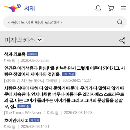
마지막 키스
책과 외로움
페이퍼
다락방 | 2026-08-05 23:26
인간은 어리석음과 한심함을 반복하면서 그렇게 어른이 되어가고, 사
랑은 정말이지 저마다의 것임을.
100자평
[잃어버린 시간을 찾아..]
다락방 | 2026-08-05 15:27
사랑은 상대에 대해 다 알지 못하기 때문에, 우리가 다 말하지 않기 때
문에 지속된다. 언제나처럼 너무나 아름다운 엘리자베스 스트라우트
의 글. 나는 그녀가 들려주는 이야기를 그리고 그녀의 문장들을 정말
로, 정..
100자평
[The Things We Never ..]
다락방 | 2026-08-03 19:58
호이안에서 2
페이퍼
다락방 | 2026-08-03 14:31