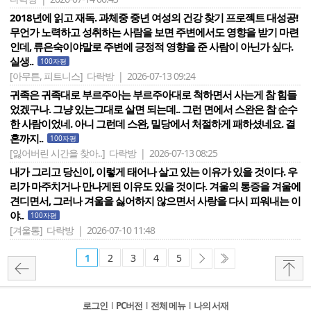
2018년에 읽고 재독. 과체중 중년 여성의 건강 찾기 프로젝트 대성공!
무언가 노력하고 성취하는 사람을 보면 주변에서도 영향을 받기 마련
인데, 류은숙이야말로 주변에 긍정적 영향을 준 사람이 아닌가 싶다.
실생..
100자평
[아무튼, 피트니스]
다락방 | 2026-07-13 09:24
귀족은 귀족대로 부르주아는 부르주아대로 척하면서 사는게 참 힘들
었겠구나. 그냥 있는그대로 살면 되는데.. 그런 면에서 스완은 참 순수
한 사람이었네. 아니 그런데 스완, 밀당에서 처절하게 패하셨네요. 결
혼까지..
100자평
[잃어버린 시간을 찾아..]
다락방 | 2026-07-13 08:25
내가 그리고 당신이, 이렇게 태어나 살고 있는 이유가 있을 것이다. 우
리가 마주치거나 만나게된 이유도 있을 것이다. 겨울의 통증을 겨울에
견디면서, 그러나 겨울을 싫어하지 않으면서 사랑을 다시 피워내는 이
야..
100자평
[겨울통]
다락방 | 2026-07-10 11:48
1
2
3
4
5
로그인
l
PC버전
l
전체 메뉴
l
나의 서재