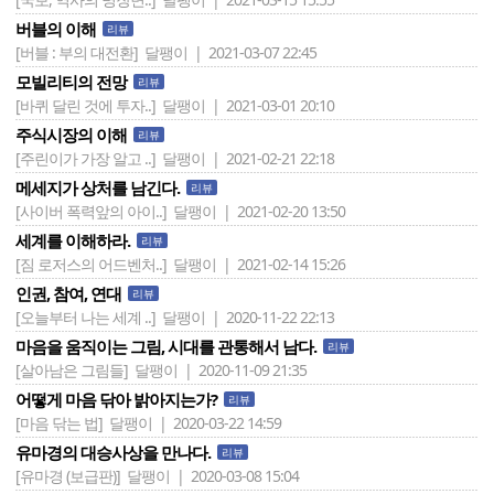
버블의 이해
리뷰
[버블 : 부의 대전환]
달팽이 | 2021-03-07 22:45
모빌리티의 전망
리뷰
[바퀴 달린 것에 투자..]
달팽이 | 2021-03-01 20:10
주식시장의 이해
리뷰
[주린이가 가장 알고 ..]
달팽이 | 2021-02-21 22:18
메세지가 상처를 남긴다.
리뷰
[사이버 폭력앞의 아이..]
달팽이 | 2021-02-20 13:50
세계를 이해하라.
리뷰
[짐 로저스의 어드벤처..]
달팽이 | 2021-02-14 15:26
인권, 참여, 연대
리뷰
[오늘부터 나는 세계 ..]
달팽이 | 2020-11-22 22:13
마음을 움직이는 그림, 시대를 관통해서 남다.
리뷰
[살아남은 그림들]
달팽이 | 2020-11-09 21:35
어떻게 마음 닦아 밝아지는가?
리뷰
[마음 닦는 법]
달팽이 | 2020-03-22 14:59
유마경의 대승사상을 만나다.
리뷰
[유마경 (보급판)]
달팽이 | 2020-03-08 15:04