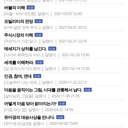
버블의 이해
리뷰
[버블 : 부의 대전환]
달팽이 | 2021-03-07 22:45
모빌리티의 전망
리뷰
[바퀴 달린 것에 투자..]
달팽이 | 2021-03-01 20:10
주식시장의 이해
리뷰
[주린이가 가장 알고 ..]
달팽이 | 2021-02-21 22:18
메세지가 상처를 남긴다.
리뷰
[사이버 폭력앞의 아이..]
달팽이 | 2021-02-20 13:50
세계를 이해하라.
리뷰
[짐 로저스의 어드벤처..]
달팽이 | 2021-02-14 15:26
인권, 참여, 연대
리뷰
[오늘부터 나는 세계 ..]
달팽이 | 2020-11-22 22:13
마음을 움직이는 그림, 시대를 관통해서 남다.
리뷰
[살아남은 그림들]
달팽이 | 2020-11-09 21:35
어떻게 마음 닦아 밝아지는가?
리뷰
[마음 닦는 법]
달팽이 | 2020-03-22 14:59
유마경의 대승사상을 만나다.
리뷰
[유마경 (보급판)]
달팽이 | 2020-03-08 15:04