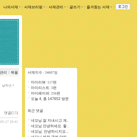
나의서재
ｌ
서재브리핑
ｌ
서재관리
ｌ
글쓰기
ｌ
즐겨찾는 서재
ｌ
관리
ｌ
북플
서재지수
: 34607점
마이리뷰:
편
117
날짜순
마이리스트:
편
3
마이페이퍼:
편
256
오늘 4, 총 147652 방문
최근 댓글
댓글(
15
)
네꼬님 잘 지내시고 계..
-05-17 20:41
네꼬님 안녕하세요. 좋..
네꼬님. 안녕하시지요...