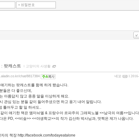
 : 팟캐스트
ｌ
고양이의 사생활
g.aladin.co.kr/chat/8817384
네꼬
(
) l 2016
 얘기하는 팟캐스트를 함께 하게 됐습니다.
분들은 다 좋으신데,
는 아름답지 않고 종종 말을 이상하게 해요.
시 관심 있는 분들 같이 들어주셨으면 하고 용기 내어 알립니다.
 틀어두고 할 일 하셔도..
 같이 얘기한 책은 엠마뉘엘 & 프랑수아 르파주의 그래픽노블 <<남극의 여름>>입니다
다은 PD, <<비숲>> <<야생학교>>의 작가 김산하 박사님과, 멋쩍은 제가 나옵니다.
활자의 책장
http://facebook.com/todayeatalone