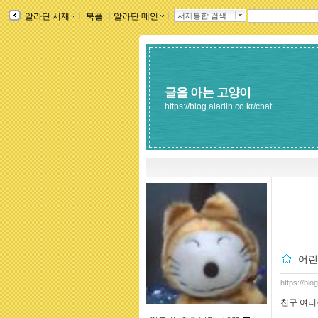
알라딘 서재
ｌ
북플
ｌ
알라딘 메인
ｌ
서재통합 검색
글을 아는 고양이
https://blog.aladin.co.kr/chat
어린
https://blo
친구 여러