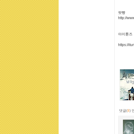
팟빵
http://w
아이튠
https://
댓글(
8
)