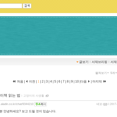
글보기
ｌ
서재브리핑
ｌ
서재
펼쳐보기
5개
처음 |
이전 |
1
|
2
|
3
|
4
|
5
|
6
|
7
|
8
|
9
|
10
|
다음
|
마지막
이책 읽는 법
ｌ
고양이의 사생활
g.aladin.co.kr/chat/9344210
네꼬
(
) l 2017
분 안녕하세요? 보고 드릴 것이 있습니다.