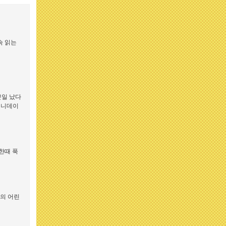
속 읽는
큰일 났다
서니데이
한때 푹
댁의 어린