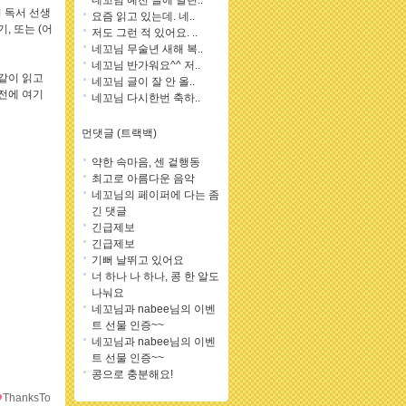
네꼬님 예전 글에 달린..
 독서 선생
요즘 읽고 있는데. 네..
, 또는 (어
저도 그런 적 있어요. ..
네꼬님 무술년 새해 복..
네꼬님 반가워요^^ 저..
같이 읽고
네꼬님 글이 잘 안 올..
전에 여기
네꼬님 다시한번 축하..
먼댓글 (트랙백)
약한 속마음, 센 겉행동
최고로 아름다운 음악
네꼬님의 페이퍼에 다는 좀
긴 댓글
긴급제보
긴급제보
기뻐 날뛰고 있어요
너 하나 나 하나, 콩 한 알도
나눠요
네꼬님과 nabee님의 이벤
트 선물 인증~~
네꼬님과 nabee님의 이벤
트 선물 인증~~
콩으로 충분해요!
ThanksTo