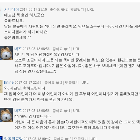
서니데이
|
|
2017-05-17 21:16
좋아요
2
댓글달기
URL
네꼬님 책 출간 하셨군요.
축하드려요.
많은 분들에게 사랑받는 책이 되면 좋겠어요. 남녀노소누구나 니까, 시간지나도 계
스테디셀러가 되기 바래요.
좋은밤되세요.^^
네꼬
|
2017-05-18 08:56
좋아요
2
URL
서니데이 님 안녕하셨어요? 감사합니다.
모쪼록 조금이나마 도움 되는 책이면 좋겠다는 욕심;;은 있는데 한편으로는 
하고 조마조마 합니다. 지금은 아침이니까, 좋은 하루 보내세요! (이건 왠지 
님 전용 인사 같은데요..?)
hnine
|
|
2017-05-17 22:33
좋아요
2
댓글달기
URL
와, 네꼬님. 축하드립니다.
제 집의 어린이가 더 이상 어린이가 아니게 된 후부터 어린이책 읽기가 뜸해졌지만 
빠져 있던 분야라서 아직도 관심이 가네요.
네꼬
|
2017-05-18 08:58
좋아요
1
URL
hnine님 감사합니다 :)
어린이 다 큰 다음에 혼자 읽는(?) 어린이책도 매력 있을 것 같아요. 그래도 
이가 더 이상 어린이가 아니라니 그것만은 축하 드립니다 하하하.
알콩달콩맘
|
|
2017-05-18 00:47
좋아요
2
댓글달기
URL