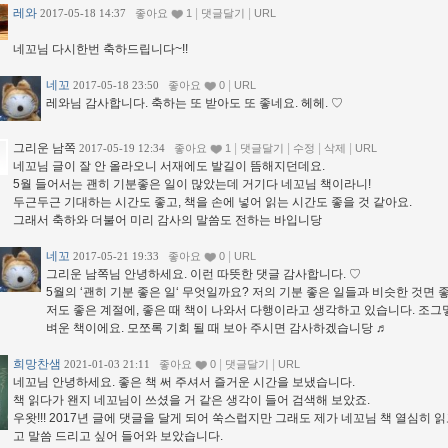
레와
|
|
2017-05-18 14:37
좋아요
1
댓글달기
URL
네꼬님 다시한번 축하드립니다~!!
네꼬
|
2017-05-18 23:50
좋아요
0
URL
레와님 감사합니다. 축하는 또 받아도 또 좋네요. 헤헤. ♡
그리운 남쪽
|
|
|
|
2017-05-19 12:34
좋아요
1
댓글달기
수정
삭제
URL
네꼬님 글이 잘 안 올라오니 서재에도 발길이 뜸해지던데요.
5월 들어서는 괜히 기분좋은 일이 많았는데 거기다 네꼬님 책이라니!
두근두근 기대하는 시간도 좋고, 책을 손에 넣어 읽는 시간도 좋을 것 같아요.
그래서 축하와 더불어 미리 감사의 말씀도 전하는 바입니당
네꼬
|
2017-05-21 19:33
좋아요
0
URL
그리운 남쪽님 안녕하세요. 이런 따뜻한 댓글 감사합니다. ♡
5월의 ‘괜히 기분 좋은 일‘ 무엇일까요? 저의 기분 좋은 일들과 비슷한 것면 
저도 좋은 계절에, 좋은 때 책이 나와서 다행이라고 생각하고 있습니다. 조그
벼운 책이에요. 모쪼록 기회 될 때 보아 주시면 감사하겠습니당 ♬
희망찬샘
|
|
2021-01-03 21:11
좋아요
0
댓글달기
URL
네꼬님 안녕하세요. 좋은 책 써 주셔서 즐거운 시간을 보냈습니다.
책 읽다가 왠지 네꼬님이 쓰셨을 거 같은 생각이 들어 검색해 보았죠.
우왓!!! 2017년 글에 댓글을 달게 되어 쑥스럽지만 그래도 제가 네꼬님 책 열심히 
고 말씀 드리고 싶어 들어와 보았습니다.