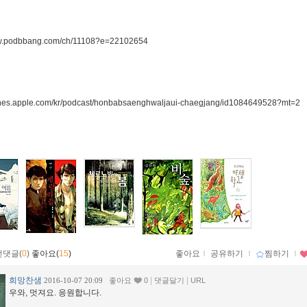
ww.podbbang.com/ch/11108?e=22102654
즈
itunes.apple.com/kr/podcast/honbabsaenghwaljaui-chaegjang/id1084649528?mt=2
먼댓글(
0
)
좋아요(
15
)
좋아요
ｌ
공유하기
ｌ
찜하기
ｌ
희망찬샘
|
|
2016-10-07 20:09
좋아요
0
댓글달기
URL
우와, 멋져요. 응원합니다.