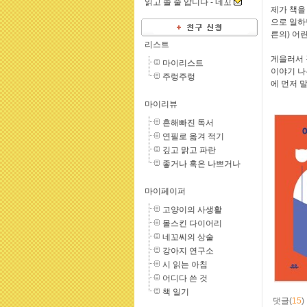
읽고 쓸 줄 압니다 -
네꼬
제가 책을
으로 일하
른의) 어
리스트
게을러서 
마이리스트
이야기 나
주렁주렁
에 먼저 
마이리뷰
흔해빠진 독서
연필로 옮겨 적기
깊고 맑고 파란
좋거나 혹은 나쁘거나
마이페이퍼
고양이의 사생활
몰스킨 다이어리
네꼬씨의 상술
강아지 연구소
시 읽는 아침
어디다 쓴 것
책 일기
댓글(
15
)