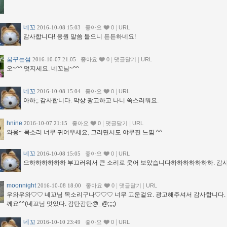
네꼬
|
2016-10-08 15:03
좋아요
0
URL
감사합니다! 응원 말씀 들으니 든든하네요!
꿈꾸는섬
|
|
2016-10-07 21:05
좋아요
0
댓글달기
URL
오~^^ 멋지세요. 네꼬님~^^
네꼬
|
2016-10-08 15:04
좋아요
0
URL
아하;; 감사합니다. 막상 광고하고 나니 쑥스러워요.
hnine
|
|
2016-10-07 21:15
좋아요
0
댓글달기
URL
와웅~ 목소리 너무 귀여우세요, 그러면서도 야무진 느낌 ^^
네꼬
|
2016-10-08 15:05
좋아요
0
URL
으하하하하하하 부끄러워서 큰 소리로 웃어 보았습니다하하하하하하하. 감
moonnight
|
|
2016-10-08 18:00
좋아요
0
댓글달기
URL
우와우와♡♡ 네꼬님 목소리구나♡♡♡ 너무 고운걸요. 광고해주셔서 감사합니다. 
께요^^(네꼬님 멋있다. 감탄감탄@_@;;;;)
네꼬
|
2016-10-10 23:49
좋아요
0
URL