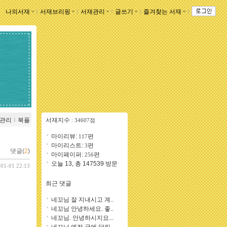
나의서재
ｌ
서재브리핑
ｌ
서재관리
ｌ
글쓰기
ｌ
즐겨찾는 서재
ｌ
관리
ｌ
북플
서재지수
: 34607점
마이리뷰:
편
117
마이리스트:
편
3
댓글(
2
)
마이페이퍼:
편
256
오늘 13, 총 147539 방문
-01-01 22:13
최근 댓글
네꼬님 잘 지내시고 계..
네꼬님 안녕하세요. 좋..
네꼬님. 안녕하시지요...