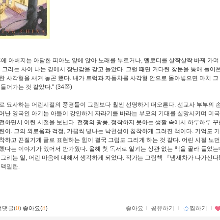
후에 아버지는 아담한 피아노 앞에 앉아 노래를 부르거나, 멜로디를 살짝살짝 바꿔 가며
. 그러는 사이 나는 곁에서 장난감을 갖고 놀았다. 그럴 때면 커다란 창문을 통해 들어
한 사각형을 새겨 놓곤 했다. 내가 트럭과 자동차를 사각형 안으로 몰아넣으면 마치 그
들어가는 것 같았다." (34쪽)
로 묘사하는 어린시절의 풍경들이 그림보다 훨씬 선명하게 떠오른다. 선교사 부부의 
어난 영국인 아기는 아들이 강인하게 자라기를 바라는 부모의 기대를 실망시키며 미국,
전하면서 어린 시절을 보낸다. 전쟁의 광풍, 정착하지 못하는 생활 속에서 하루하루 꾸
린이. 그의 외로움과 걱정, 가끔씩 빛나는 낙천성이 침착하게 그려진 책이다. 기억도 
착하고 끈질기게 글로 표현하는 힘이 결국 그림도 그리게 하는 것 같다. 어린 시절 노먼
했다는 이야기가 있어서 반가웠다. 올해 첫 독서로 일과는 상관 없는 책을 골라 들었는
 그리는 일, 어린 마음에 대해서 생각하게 되었다. 작가는 그림책 『냄새차가 나가신다
 맥밀란.
먼댓글(
0
)
좋아요(
8
)
좋아요
ｌ
공유하기
ｌ
찜하기
ｌ