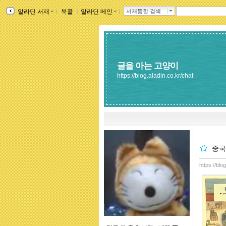
알라딘 서재
ｌ
북플
ｌ
알라딘 메인
ｌ
서재통합 검색
글을 아는 고양이
https://blog.aladin.co.kr/chat
중국
https://blo