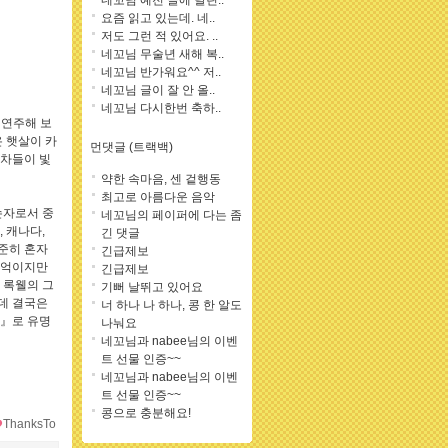
네꼬님 예전 글에 달린..
요즘 읽고 있는데. 네..
저도 그런 적 있어요. ..
네꼬님 무술년 새해 복..
네꼬님 반가워요^^ 저..
네꼬님 글이 잘 안 올..
네꼬님 다시한번 축하..
 연주해 보
온 햇살이 카
먼댓글 (트랙백)
 차들이 빛
약한 속마음, 센 겉행동
최고로 아름다운 음악
손자로서 중
네꼬님의 페이퍼에 다는 좀
 캐나다,
긴 댓글
준히 혼자
긴급제보
기억이지만
긴급제보
 록웰의 그
기뻐 날뛰고 있어요
데 결국은
너 하나 나 하나, 콩 한 알도
!』로 유명
나눠요
네꼬님과 nabee님의 이벤
트 선물 인증~~
네꼬님과 nabee님의 이벤
트 선물 인증~~
콩으로 충분해요!
ThanksTo