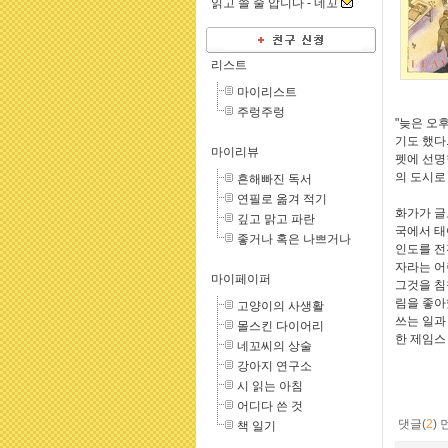
읽고 쓸 줄 압니다 -
네꼬
리스트
마이리스트
주렁주렁
"늦은 오
기도 했다
마이리뷰
펫에 선명
의 도시로 
흔해빠진 독서
연필로 옮겨 적기
화가가 글
깊고 맑고 파란
국에서 태
좋거나 혹은 나쁘거나
인도를 전
자라는 어
마이페이퍼
그것을 침
림을 좋아
고양이의 사생활
쓰는 일과
몰스킨 다이어리
한 제임스
네꼬씨의 상술
강아지 연구소
시 읽는 아침
어디다 쓴 것
댓글(
2
)
책 일기