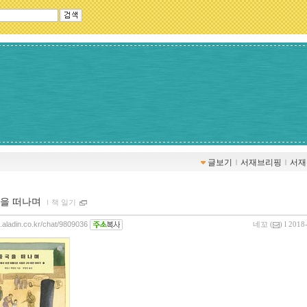
글보기
ｌ
서재브리핑
ｌ
서재
을 떠나며
ｌ
책 일기
g.aladin.co.kr/chat/9809036
네꼬
(
) l 2018