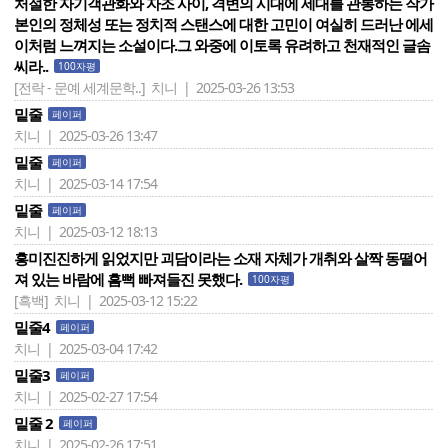
처절한 자기객관화와 자조 사이, 격변의 시대에 세대를 관통하는 작가
본인의 정체성 또는 정치적 스탠스에 대한 고민이 여실히 드러난 에세
이처럼 느껴지는 소설이다.그 와중에 이토록 유려하고 천재적인 글솜
씨라..
100자평
[전락 - 문예 세계문학..]
치니 | 2025-03-26 13:53
밑줄
페이퍼
치니 | 2025-03-26 13:47
밑줄
페이퍼
치니 | 2025-03-14 17:54
밑줄
페이퍼
치니 | 2025-03-12 18:13
흥미진진하게 읽었지만 괴담이라는 소재 자체가 개취와 살짝 동떨어
져 있는 바람에 흠뻑 빠져들진 못했다.
100자평
[흑백]
치니 | 2025-03-12 15:22
밑줄4
페이퍼
치니 | 2025-03-04 17:42
밑줄3
페이퍼
치니 | 2025-02-27 17:54
밑줄 2
페이퍼
치니 | 2025-02-26 17:51