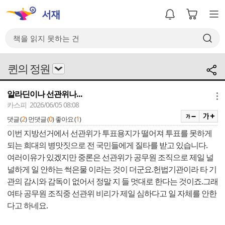
퀸의 정원
알라딘이나 선관위나...
메뉴
카스피 2026/06/05 08:08
2
0
1
댓글 (
)
먼댓글 (
)
좋아요 (
)
이번 지방선거에서 선관위가 투표용지가 떨어져 투표를 못하게
되는 희대의 병맛짓으로 전 국민들에게 질타를 받고 있습니다.
여러이유가 있겠지만 중론은 선관위가 공무원 조직으로 제일 널
널하게 일 안하는 썩은물 이라는 것이 더군요.헌법기관이라 타 기
관의 감시와 감독이 없어서 정말 지 들 멋대로 한다는 것이죠.그래
여타 공무원 조직중 선관위 비리가 제일 심하다고 일 자체를 안한
다고 하네요.