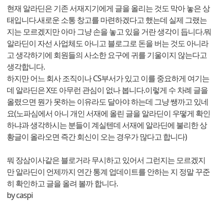
현재 알라딘은 기존 서재지기에게 글을 올리는 것도 막아 놓은 상
태입니다.새로운 소통 창고를 마련하겠다고 했는데 실제 그랬는
지는 모르겠지만 아마 그냥 손을 놓고 있을 거란 생각이 듭니다.뭐
알라딘이 자선 사업체도 아니고 블로그로 돈을 버는 것도 아니라
고 생각하기에 회원들의 사소한 요구에 귀를 기울이지 않는다고
생각합니다.
하지만 어느 회사 조직이나 CS부서가 있고 이를 중요하게 여기는
데 알라딘은 X또 아무런 관심이 없나 봅니다.이렇게 수 차례 글을
올렸으면 뭔가 못하는 이유라도 달아야 하는데 그냥 쌩까고 있네
요(노파심에서 아니 개인 서재에 올린 글을 알라딘이 우떻게 확인
하냐과 생각하시는 분들이 계실텐데 서재에 알라딘에 불리한 상
황글이 올라오면 즉간 회신이 오는 경우가 많다고 합니다)
뭐 장삼이사같은 블로거라 무시하고 있어서 그런지는 모르겠지
만 알라딘이 언제까지 연간 통계 업데이트를 안하는 지 정말 꾸준
히 확인하고 글을 올려 볼까 합니다.
by caspi