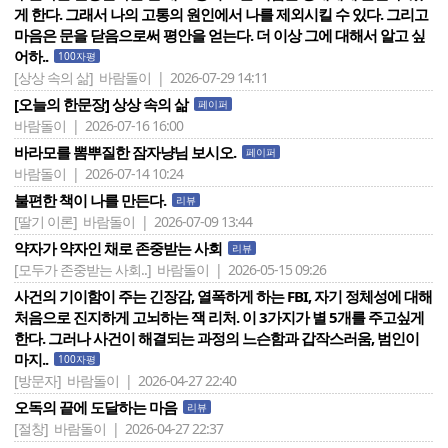
게 한다. 그래서 나의 고통의 원인에서 나를 제외시킬 수 있다. 그리고
마음은 문을 닫음으로써 평안을 얻는다. 더 이상 그에 대해서 알고 싶
어하..
100자평
[상상 속의 삶]
바람돌이 | 2026-07-29 14:11
[오늘의 한문장] 상상 속의 삶
페이퍼
바람돌이 | 2026-07-16 16:00
바라모를 뽐뿌질한 잠자냥님 보시오.
페이퍼
바람돌이 | 2026-07-14 10:24
불편한 책이 나를 만든다.
리뷰
[딸기 이론]
바람돌이 | 2026-07-09 13:44
약자가 약자인 채로 존중받는 사회
리뷰
[모두가 존중받는 사회..]
바람돌이 | 2026-05-15 09:26
사건의 기이함이 주는 긴장감, 열폭하게 하는 FBI, 자기 정체성에 대해
처음으로 진지하게 고뇌하는 잭 리처. 이 3가지가 별 5개를 주고싶게
한다. 그러나 사건이 해결되는 과정의 느슨함과 갑작스러움, 범인이
마지..
100자평
[방문자]
바람돌이 | 2026-04-27 22:40
오독의 끝에 도달하는 마음
리뷰
[절창]
바람돌이 | 2026-04-27 22:37