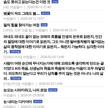
숨도 못쉬고 읽는다는건 이런 것
리뷰
[새]
바람돌이 | 2026-04-12 21:40
벚꽃이 져도 그래도 봄.....
페이퍼
바람돌이 | 2026-04-12 13:57
말의 힘을 찾아가는 여정
리뷰
[괴테는 모든 것을 말..]
바람돌이 | 2026-03-08 23:14
파내도 파내도 끝이 없는 모래의 흐름을 인생의 은유로 읽든지, 인간
의 절망에 대한 이야기로 읽든지, 그도 아니면 발버둥쳐봤자 별거없는
삶의 종착점에 대한 이야기로 읽든지.... 뭐든지 가능하다. 심각한 이야
기..
100자평
[모래의 여자]
바람돌이 | 2026-02-03 13:49
사람이 어떤 순간에 무너지는가에 대해 오래도록 생각하게 만드는 글
이었다. K의 죽음, 선생님의 죽음과 죽음에 이르는 마음이 모두 와닿았
다. 의도하지 않는다고 우리가 상처를 주지 않는 것은 아니다. 나의 삶
의 ..
100자평
[마음 (무선)]
바람돌이 | 2026-02-03 13:44
눈오는 시라카와고, 나의 로망
페이퍼
바람돌이 | 2026-01-25 00:08
눈 내리는 다카야마
페이퍼
바람돌이 | 2026-01-23 20:56