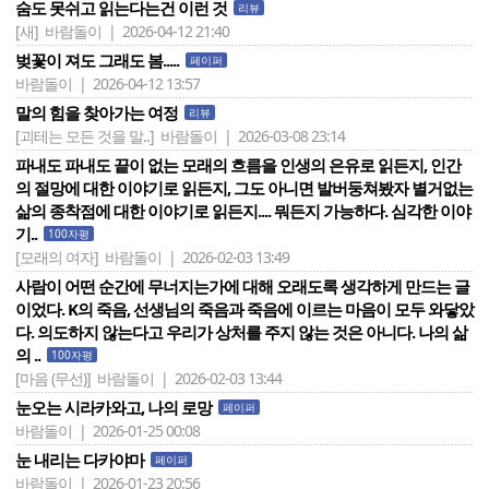
숨도 못쉬고 읽는다는건 이런 것
리뷰
[새]
바람돌이 | 2026-04-12 21:40
벚꽃이 져도 그래도 봄.....
페이퍼
바람돌이 | 2026-04-12 13:57
말의 힘을 찾아가는 여정
리뷰
[괴테는 모든 것을 말..]
바람돌이 | 2026-03-08 23:14
파내도 파내도 끝이 없는 모래의 흐름을 인생의 은유로 읽든지, 인간
의 절망에 대한 이야기로 읽든지, 그도 아니면 발버둥쳐봤자 별거없는
삶의 종착점에 대한 이야기로 읽든지.... 뭐든지 가능하다. 심각한 이야
기..
100자평
[모래의 여자]
바람돌이 | 2026-02-03 13:49
사람이 어떤 순간에 무너지는가에 대해 오래도록 생각하게 만드는 글
이었다. K의 죽음, 선생님의 죽음과 죽음에 이르는 마음이 모두 와닿았
다. 의도하지 않는다고 우리가 상처를 주지 않는 것은 아니다. 나의 삶
의 ..
100자평
[마음 (무선)]
바람돌이 | 2026-02-03 13:44
눈오는 시라카와고, 나의 로망
페이퍼
바람돌이 | 2026-01-25 00:08
눈 내리는 다카야마
페이퍼
바람돌이 | 2026-01-23 20:56