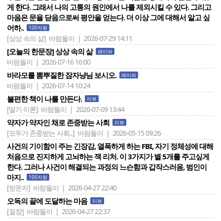
게 한다. 그래서 나의 고통의 원인에서 나를 제외시킬 수 있다. 그리고
마음은 문을 닫음으로써 평안을 얻는다. 더 이상 그에 대해서 알고 싶
어하..
100자평
[상상 속의 삶]
바람돌이 | 2026-07-29 14:11
[오늘의 한문장] 상상 속의 삶
페이퍼
바람돌이 | 2026-07-16 16:00
바라모를 뽐뿌질한 잠자냥님 보시오.
페이퍼
바람돌이 | 2026-07-14 10:24
불편한 책이 나를 만든다.
리뷰
[딸기 이론]
바람돌이 | 2026-07-09 13:44
약자가 약자인 채로 존중받는 사회
리뷰
[모두가 존중받는 사회..]
바람돌이 | 2026-05-15 09:26
사건의 기이함이 주는 긴장감, 열폭하게 하는 FBI, 자기 정체성에 대해
처음으로 진지하게 고뇌하는 잭 리처. 이 3가지가 별 5개를 주고싶게
한다. 그러나 사건이 해결되는 과정의 느슨함과 갑작스러움, 범인이
마지..
100자평
[방문자]
바람돌이 | 2026-04-27 22:40
오독의 끝에 도달하는 마음
리뷰
[절창]
바람돌이 | 2026-04-27 22:37