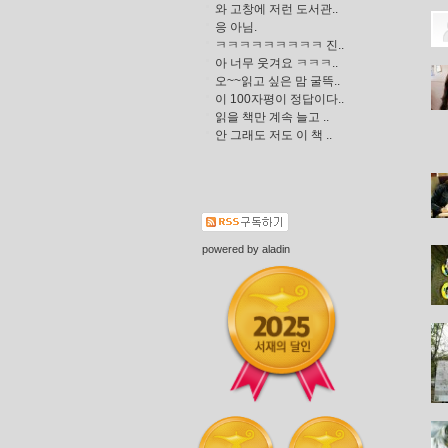
와 고창에 저런 도서관..
응 아님.
ㅋㅋㅋㅋㅋㅋㅋㅋㅋ 진..
아 너무 웃겨요 ㅋㅋㅋ..
오~~읽고 싶은 맘 굴뜩..
이 100자평이 정답이다..
읽을 책만 계속 늘고 ..
안 그래도 저도 이 책 ..
powered by
aladin