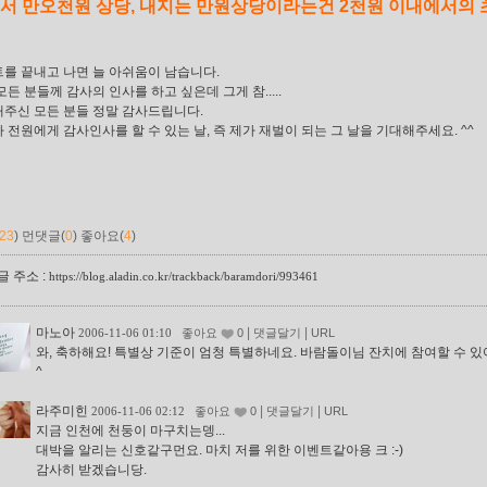
서 만오천원 상당, 내지는 만원상당이라는건 2천원 이내에서의 
를 끝내고 나면 늘 아쉬움이 남습니다.
모든 분들께 감사의 인사를 하고 싶은데 그게 참.....
주신 모든 분들 정말 감사드립니다.
 전원에게 감사인사를 할 수 있는 날, 즉 제가 재벌이 되는 그 날을 기대해주세요. ^^
23
)
먼댓글(
0
)
좋아요(
4
)
 주소 :
https://blog.aladin.co.kr/trackback/baramdori/993461
마노아
|
|
2006-11-06 01:10
좋아요
0
댓글달기
URL
와, 축하해요! 특별상 기준이 엄청 특별하네요. 바람돌이님 잔치에 참여할 수 있
^
라주미힌
|
|
2006-11-06 02:12
좋아요
0
댓글달기
URL
지금 인천에 천둥이 마구치는뎅...
대박을 알리는 신호같구먼요. 마치 저를 위한 이벤트같아용 크 :-)
감사히 받겠습니당.