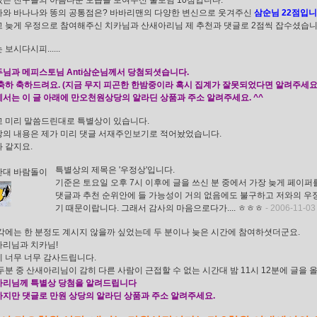
는 친구들의 아름다운 모습을 보여주신 울보님 10점입니다.
와 바나나와 똥의 공통점은? 바바리맨의 다양한 변신으로 웃겨주신
삼순님 22점입
 늦게 우정으로 참여해주신 치카님과 산새아리님 제 추천과 댓글로 2점씩 잡수셨습니다
보시다시피......
님과 메피스토님 Anti삼순님께서 당첨되셧습니다.
축하 축하드려요. (지금 무지 피곤한 한밤중이라 혹시 집계가 잘못되었다면 알려주세요.
서는 이 글 아래에 만오천원상당의 알라딘 상품과 주소 알려주세요. ^^
 미리 말씀드린대로 특별상이 있습니다.
의 내용은 제가 미리 댓글 서재주인보기로 적어놨었습니다.
 같지요.
특별상의 제목은 '우정상'입니다.
반대 바람돌이
기준은 토요일 오후 7시 이후에 글을 쓰신 분 중에서 가장 늦게 페이퍼
댓글과 추천 순위안에 들 가능성이 거의 없음에도 불구하고 저와의 
기 때문이랍니다. 그래서 감사의 마음으로다가.... ㅎㅎㅎ
- 2006-11-03
각에는 한 분정도 계시지 않을까 싶었는데 두 분이나 늦은 시간에 참여하셧더군요.
리님과 치카님!
 너무 너무 감사드립니다.
두분 중 산새아리님이 감히 다른 사람이 근접할 수 없는 시간대 밤 11시 12분에 글을 
아리님께 특별상 당첨을 알려드립니다
지만 댓글로 만원 상당의 알라딘 상품과 주소 알려주세요.