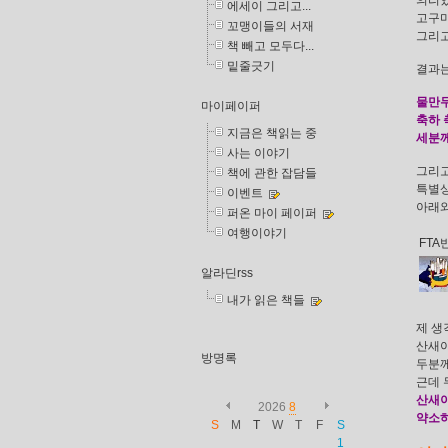
의리있
에세이 그리고...
고구마
꼬맹이들의 서재
그리고
책 빼고 모두다...
밑줄긋기
결과는 
물만두
마이페이퍼
축하 
지금은 책읽는 중
세분께
사는 이야기
그리고
책에 관한 잡담들
특별상
이벤트
아래와
퍼온 마이 페이퍼
여행이야기
FTA
알라딘rss
내가 읽은 책들
제 생
산새아
방명록
두분께
근데 
산새
2026
8
약소하
S
M
T
W
T
F
S
1