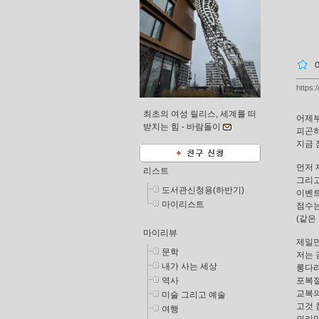
https:
최초의 여성 릴리스, 세계를 떠
어제부
받치는 힘 -
바람돌이
피곤하
지금 
먼저 
리스트
그리고
도서관신청용(하반기)
이벤트
마이리스트
점수는
(같은
마이리뷰
제일먼
문학
저는 
내가 사는 세상
롱다리
역사
포복절
교복의
미술 그리고 예술
고것 
여행