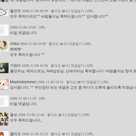
죄, 죄송합니다. 참석하지 못했네요.... 제가요 마음은 안그런데 요즘 사정이 좀 안좋
물만두
|
|
2006-11-06 09:59
좋아요
0
댓글달기
URL
모두 축하드려요^^ 바랍돌이님 축하드립니다^^ 감사합니다^^
2006-11-06 10:04
URL
비밀 댓글입니다.
chika
|
|
2006-11-06 10:09
좋아요
0
댓글달기
URL
헤헤헷~
모두 축하드립니다 ^^
가랑비
|
|
2006-11-06 10:36
좋아요
0
댓글달기
URL
물만두님, 메피스토님, Anti삼순님, 산새아리님 축하합니다~ 바람돌이님 참여 못 해서
Mephistopheles
|
|
2006-11-06 10:54
좋아요
0
댓글달기
URL
감사합니다..^^ 주인장만 보는 댓글은 고민 좀 하다가 오후에 올리도록 하겠습니
2006-11-06 11:29
URL
비밀 댓글입니다.
울보
|
|
2006-11-06 11:46
좋아요
0
댓글달기
URL
모두 축하드립니다,,
클리오
|
|
2006-11-06 12:13
좋아요
0
댓글달기
URL