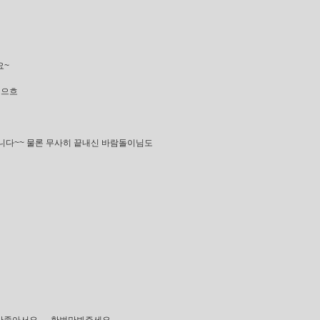
요~
 으흐
립니다~~ 물론 무사히 끝내신 바람돌이님도