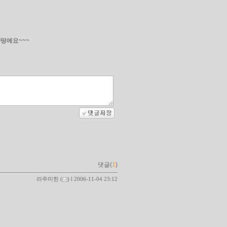
만땅에요~~~
댓글(
1
)
라주미힌
(
) l 2006-11-04 23:12