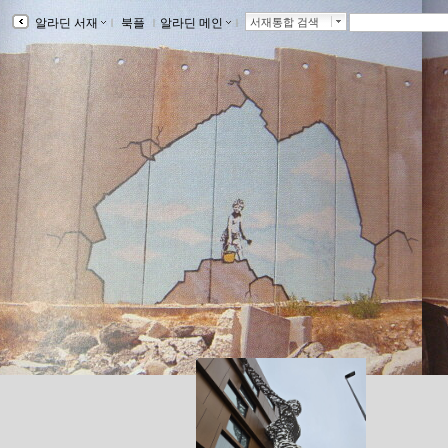
알라딘 서재
ｌ
북플
ｌ
알라딘 메인
ｌ
서재통합 검색