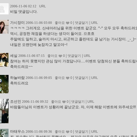
2006-11-06 02:12
URL
비밀 댓글입니다.
가시장미
|
|
2006-11-06 03:00
좋아요
0
댓글달기
URL
ㅋㅋㅋㅋ 그러게요. 산새아리님을 위한 이벤트 같군요. ^-^ 모두 모두 축하드려
역시, 공정한 채점을 하셨다는 생각이 들어요. 으흐흐
주말에도 일하고, 술까지 마시고, 피곤하고 졸린데도 글 남기는 가시장미. _-_)~
내일은 오랜만에 늦잠자고 말꼬야~!
세실
|
|
2006-11-06 07:15
좋아요
0
댓글달기
URL
참여는 하지 못했지만 관심 많이 가졌답니다.....이벤트 당첨되신 분들 축하드
축하드려요~~
하늘바람
|
|
2006-11-06 09:05
좋아요
0
댓글달기
URL
축하드려요
조선인
|
|
2006-11-06 09:32
좋아요
0
댓글달기
URL
바람돌이님의 이벤트가 성황리에 끝났군요. 자, 이제 해람 이벤트에 와주세요!!!
마태우스
|
|
2006-11-06 09:36
좋아요
0
댓글달기
URL