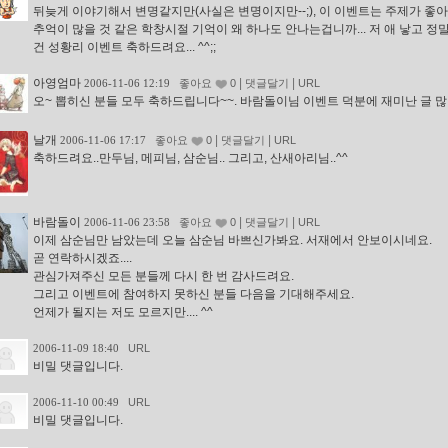
뒤늦게 이야기해서 변명같지만(사실은 변명이지만--;), 이 이벤트는 주제가 좋
추억이 많을 것 같은 학창시절 기억이 왜 하나도 안나는겁니까... 저 애 낳고 정말
건 성황리 이벤트 축하드려요... ^^;;
아영엄마
|
|
2006-11-06 12:19
좋아요
0
댓글달기
URL
오~ 뽑히신 분들 모두 축하드립니다~~. 바람돌이님 이벤트 덕분에 재미난 글 많이
날개
|
|
2006-11-06 17:17
좋아요
0
댓글달기
URL
축하드려요..만두님, 메피님, 삼순님.. 그리고, 산새아리님..^^
바람돌이
|
|
2006-11-06 23:58
좋아요
0
댓글달기
URL
이제 삼순님만 남았는데 오늘 삼순님 바쁘신가봐요. 서재에서 안보이시네요.
곧 연락하시겠죠....
관심가져주신 모든 분들께 다시 한 번 감사드려요.
그리고 이벤트에 참여하지 못하신 분들 다음을 기대해주세요.
언제가 될지는 저도 모르지만.... ^^
2006-11-09 18:40
URL
비밀 댓글입니다.
2006-11-10 00:49
URL
비밀 댓글입니다.