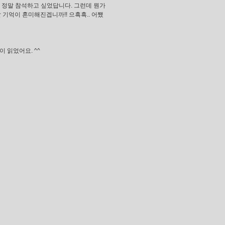
아 정말 참석하고 싶었답니다. 그런데 뭔가
 기억이 혼미해진겝니까!! 으흑흑.. 어쨌
 읽었어요. ^^