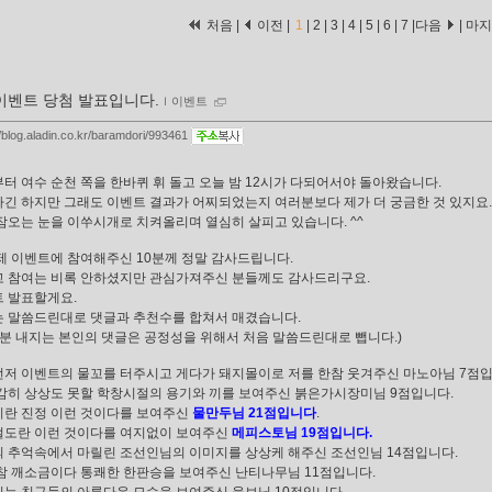
처음 |
이전 |
1
|
2
|
3
|
4
|
5
|
6
|
7
|
다음
|
마
이벤트 당첨 발표입니다.
ｌ
이벤트
//blog.aladin.co.kr/baramdori/993461
터 여수 순천 쪽을 한바퀴 휘 돌고 오늘 밤 12시가 다되어서야 돌아왔습니다.
긴 하지만 그래도 이벤트 결과가 어찌되었는지 여러분보다 제가 더 궁금한 것 있지요.
잠오는 눈을 이쑤시개로 치켜올리며 열심히 살피고 있습니다. ^^
제 이벤트에 참여해주신 10분께 정말 감사드립니다.
 참여는 비록 안하셨지만 관심가져주신 분들께도 감사드리구요.
 발표할게요.
 말씀드린대로 댓글과 추천수를 합쳐서 매겼습니다.
 분 내지는 본인의 댓글은 공정성을 위해서 처음 말씀드린대로 뺍니다.)
저 이벤트의 물꼬를 터주시고 게다가 돼지몰이로 저를 한참 웃겨주신 마노아님 7점입
감히 상상도 못할 학창시절의 용기와 끼를 보여주신 붉은가시장미님 9점입니다.
란 진정 이런 것이다를 보여주신
물만두님 21점입니다
.
도란 이런 것이다를 여지없이 보여주신
메피스토님 19점입니다.
 추억속에서 마릴린 조선인님의 이미지를 상상케 해주신 조선인님 14점입니다.
참 깨소금이다 통쾌한 한판승을 보여주신 난티나무님 11점입니다.