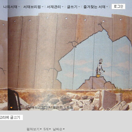
나의서재
ｌ
서재브리핑
ｌ
서재관리
ｌ
글쓰기
ｌ
즐겨찾는 서재
ｌ
기
글보기
ｌ
서재브리핑
ｌ
서재관리
ｌ
북플
펼쳐보기
5개
날짜순