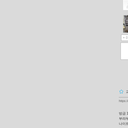
https:
방금 
부랴부
나이트