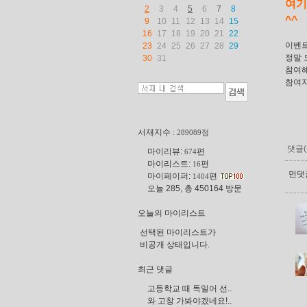
여기
2
3
4
5
6
7
8
^^
9
10
11
12
13
14
15
16
17
18
19
20
21
22
이벤트
23
24
25
26
27
28
29
정말 
30
31
참여해
참여자
서재지수
: 289089점
댓글(
마이리뷰:
편
674
마이리스트:
편
16
먼댓글
마이페이퍼:
편
1404
오늘 285, 총 450164 방문
오늘의 마이리스트
선택된 마이리스트가
비공개 상태입니다.
최근 댓글
고등학교 때 독일어 선..
와 고창 가봐야겠네요!..