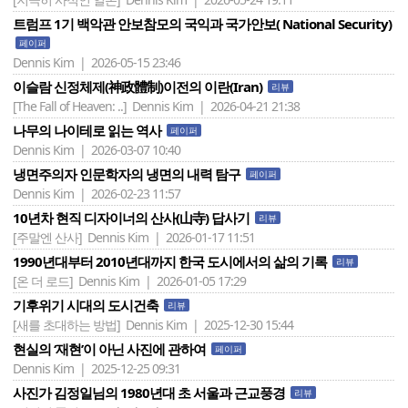
트럼프 1기 백악관 안보참모의 국익과 국가안보( National Security)
페이퍼
Dennis Kim | 2026-05-15 23:46
이슬람 신정체제(神政體制)이전의 이란(Iran)
리뷰
[The Fall of Heaven: ..]
Dennis Kim | 2026-04-21 21:38
나무의 나이테로 읽는 역사
페이퍼
Dennis Kim | 2026-03-07 10:40
냉면주의자 인문학자의 냉면의 내력 탐구
페이퍼
Dennis Kim | 2026-02-23 11:57
10년차 현직 디자이너의 산사(山寺) 답사기
리뷰
[주말엔 산사]
Dennis Kim | 2026-01-17 11:51
1990년대부터 2010년대까지 한국 도시에서의 삶의 기록
리뷰
[온 더 로드]
Dennis Kim | 2026-01-05 17:29
기후위기 시대의 도시건축
리뷰
[새를 초대하는 방법]
Dennis Kim | 2025-12-30 15:44
현실의 ‘재현’이 아닌 사진에 관하여
페이퍼
Dennis Kim | 2025-12-25 09:31
사진가 김정일님의 1980년대 초 서울과 근교풍경
리뷰