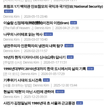
트럼프 1기 백악관 안보참모의 국익과 국가안보( National Security)
페이퍼
Dennis Kim | 2026-05-15 23:46
이슬람 신정체제(神政體制)이전의 이란(Iran)
리뷰
[The Fall of Heaven: ..]
Dennis Kim | 2026-04-21 21:38
나무의 나이테로 읽는 역사
페이퍼
Dennis Kim | 2026-03-07 10:40
냉면주의자 인문학자의 냉면의 내력 탐구
페이퍼
Dennis Kim | 2026-02-23 11:57
10년차 현직 디자이너의 산사(山寺) 답사기
리뷰
[주말엔 산사]
Dennis Kim | 2026-01-17 11:51
1990년대부터 2010년대까지 한국 도시에서의 삶의 기록
리뷰
[온 더 로드]
Dennis Kim | 2026-01-05 17:29
기후위기 시대의 도시건축
리뷰
[새를 초대하는 방법]
Dennis Kim | 2025-12-30 15:44
현실의 ‘재현’이 아닌 사진에 관하여
페이퍼
Dennis Kim | 2025-12-25 09:31
사진가 김정일님의 1980년대 초 서울과 근교풍경
리뷰