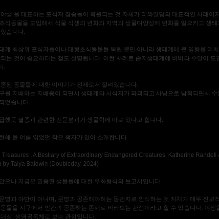
‘야생’을 대표하는 포식자 짐승들이 복원되는 것 자체가 리와일딩의 대표적인 사례이지
초식동물을 도입해서 식물 식생의 변화와 지역의 생물다양성에 변화를 일으키고 생태
 있습니다.
태계 최상위 포식자들이나 대형초식동물들 복원 뿐만 아니라 생태계에 큰 영향을 미치
입되는 것이 중요하다는 점도 설명됩니다. 이런 사례로 습지생태계에 비버와 수달이 도
.
멸종된 동물들에 대한 이야기가 전제로서 깔려있습니다.
구를 지배하는 지배종이 되면서 생태계와 서식지가 파괴되고 사냥으로 남획되면서 수
되었습니다.
급했듯 멸종과 관련한 전문분과가 생물학에 따로 있다고 합니다.
련해 올 여름 읽었던 작은 책자가 있어 소개합니다.
 Treasures : A Bestiary of Extraordinary Endangered Creatures, Katherine Randell
ion by Talya Baldwin (Doubleday, 2024)
았으나 지금은 멸종된 생물들에 대한 우화형식의 보고서입니다.
문명과 야만이 아니며, 문명과 공존해야하는 동반자로 인식하는 것 자체가 매우 진보
생동물을 지구에서 인간과 공존하는 존재로 바라보는 관점이라고 할 수 있습니다. 야생
 대상, 생명공동체로 보는 관점입니다.