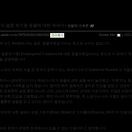
종의 멸종 위기종 동물에 대한 에세이
ｌ
생물학/ 진화론
og.aladin.co.kr/787529160/16604350
Dennis Kim
(
) l 2025
 쓰인 Bestiary 라는 말은 ‘동물우화집’이라는 뜻으로 쓰이는 말입니다.
 멸종위기종( Endangered Creatures)에 대한 동물우화집이라는 뜻으로 이 부제가 
을 설명해줍니다.
스퍼드 대학에 적을 둔 영국의 문학가 또는 에세이스트인 Katherine Rundell 의 작품
학자나 생태학자가 아닌 에세이스트가 동물에 관한 글을 써서 놀라웠고, ‘우화’라는 형
물당 글이 3-4쪽을 넘지 않습니다. 짭지만 매우 함축적인 글이란 인상을 받았고, 단순
한 분류학적 설명 뿐만 아니라 고대 그리스에서부터 근대에 이르기까지 수많은 서양
에 대한 언급을 인용했습니다. 뿐만 아니라 문학작품, 즉 소설이나 시의 구절도 많이 
 훌륭한 글들을 읽고 있다는 생각이 들었습니다.
박쥐에 대한 글에서 브람 스토커(Bram Stoker)의 드라큘라(Dracula,1897)’이 인용
과의 경계가 분명한 한국에서는 있을 수 없는 인용이라고 생각합니다.