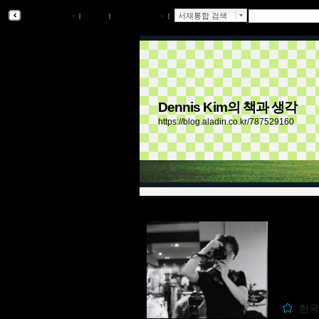
알라딘 서재
ｌ
북플
ｌ
알라딘 메인
ｌ
서재통합 검색
Dennis Kim의 책과 생각
https://blog.aladin.co.kr/787529160
한국