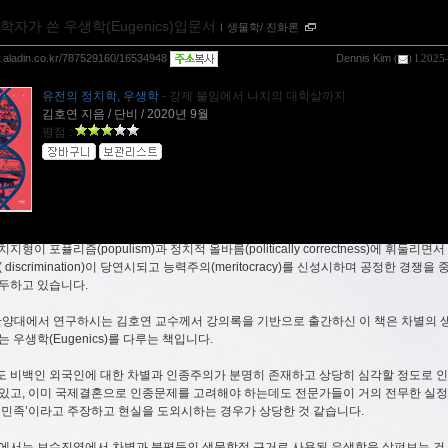
학자가 쓴 우생학(Eugenics)입문서
ｌ
생물학/ 진화론
og.aladin.co.kr/787529160/16534948
Dennis Kim
(
) l 2025
유전의 정치학, 우생학
- 강제 불임에서 나치의 대학살까지
김호연 지음 / 단비 / 2020년 9월
평점 :
지형이 포퓰리즘(populism)과 정치적 올바름(politically correctness)에 휘둘리
 discrimination)이 당연시되고 능력주의(meritocracy)를 신성시하며 공정한 경쟁
두하고 있습니다.
 한양대에서 연구하시는 김호연 교수께서 강의록을 기반으로 출간하신 이 책은 차별의 
 우생학(Eugenics)를 다루는 책입니다.
 비백인 외국인에 대한 차별과 인종주의가 분명히 존재하고 상당히 심각할 정도로 
있고, 이미 국제결혼으로 인종문제를 고려해야 하는데도 전문가들이 거의 전무한 실정
일민족’이라고 주장하고 현실을 도외시하는 경우가 상당한 것 같습니다.
에서는 보수진영에서 차별과 불평등의 생물학적 근거로 사용된 우생학을 살펴보는 건