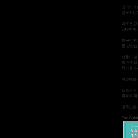
영국이라는
공부하는게
아무튼 근
192쪽 
본문이후에 
를 담았습
생물의 멸종
의 부작용
독자들에게
확인해보니
또한가지 
국과 미국
영국판은 
The Golde