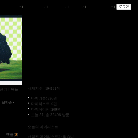
나의서재
ｌ
서재브리핑
ｌ
서재관리
ｌ
글쓰기
ｌ
즐겨찾는 서재
ｌ
서재지수
: 104181점
관리
ｌ
북플
마이리뷰:
편
226
날짜순
마이리스트:
편
0
마이페이퍼:
편
208
오늘 31, 총 32496 방문
오늘의 마이리스트
댓글(
0
)
선택된 마이리스트가 없습니