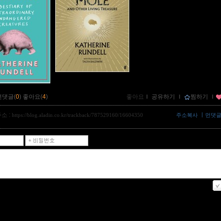
먼댓글(
0
)
좋아요(
4
)
좋아요
ｌ
공유하기
ｌ
찜하기
ｌ
소 :
ㅣ
https://blog.aladin.co.kr/trackback/787529160/16604350
주소복사
먼댓