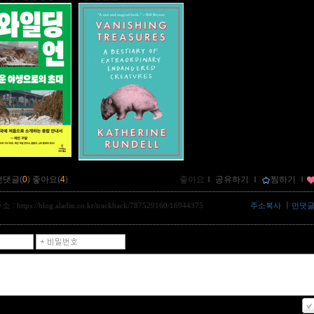
먼댓글(
0
)
좋아요(
4
)
좋아요
ｌ
공유하기
ｌ
찜하기
ｌ
소 :
ㅣ
https://blog.aladin.co.kr/trackback/787529160/16944375
주소복사
먼댓