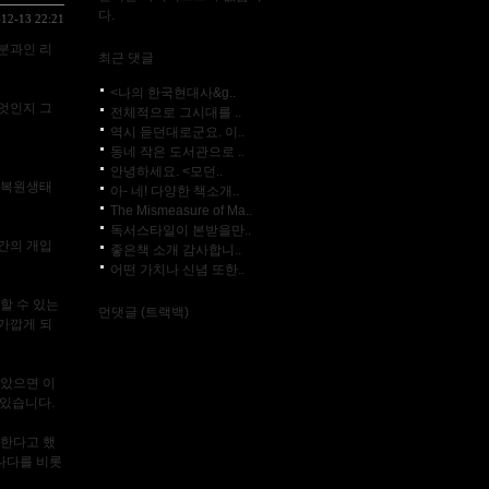
다.
-12-13 22:21
 분과인 리
최근 댓글
<나의 한국현대사&g..
엇인지 그
전체적으로 그시대를 ..
역시 듣던대로군요. 이..
동네 작은 도서관으로 ..
안녕하세요. <모던..
 복원생태
아- 네! 다양한 책소개..
The Mismeasure of Ma..
독서스타일이 본받을만..
간의 개입
좋은책 소개 감사합니..
어떤 가치나 신념 또한..
할 수 있는
먼댓글 (트랙백)
가깝게 되
않았으면 이
 있습니다.
원한다고 했
나다를 비롯