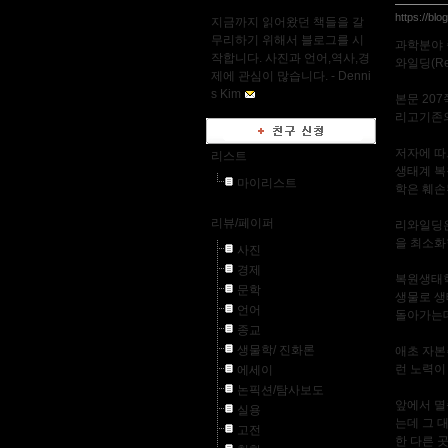
https://bl
지금까지 읽어왔던 책들을 갈
무리하기 위해서 블로그를 시
과학분야 
작합니다. 사진과 언어,역사,경
와일딩(Re
제에 관심이 많습니다. -
Denni
s Kim
본문 20
리고기존의 
저자에 
리스트
생태계 복
마이리스트
학은 훼손
리뷰/페이퍼
리와일딩은
을 최소화
사진
경제
복원생태학
문학
생물로 생
언어
돌아가는데
종교
생물학/ 진화론
애초 자본
런 노력이
에세이
논픽션/탐사보도
앞에서 멸
실용
는데 그 
고전
한 다른 