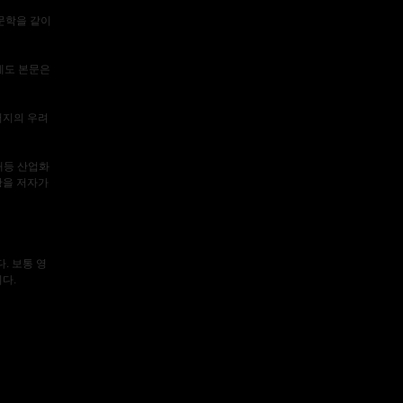
문학을 같이
데도 본문은
 저지의 우려
공해등 산업화
황을 저자가
. 보통 영
다.