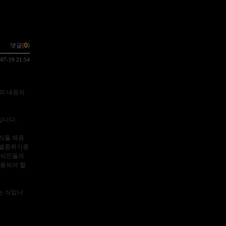
댓글(
0
)
-07-19 21:54
책의 내용의
입니다.
식을 채용
히 멸종위기종
지식인들의
인용되어 짧
되는 식입니