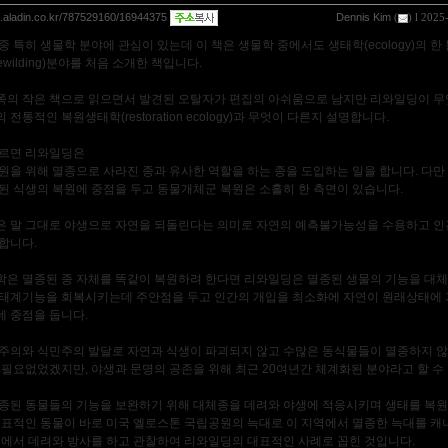
og.aladin.co.kr/787529160/16944375
Dennis Kim
(
) l 2025
중 특히 생물학 분야에 관심이 있는데 이 책은 생물학 중에서도 생태학(ecology)의 한
wilding)분야를 처음 소개한 책입니다.
7쪽의 작은 책으로 읽으면서 발견된 오탈자가 편집의 아쉬움으로 남지만 리와일딩이 무
전통적인 복원생태학(restoration ecology)과 무엇이 다른지 설명합니다.
따르면 리와일딩은
원을 위해 멸종으로 사라진 종과 유사한 역할을 하는 종을 도입하는 일을 합니다. 다만
된 식생의 복원에 중점을 두고 동물개체군 복원은 소홀히 한 측면이 있습니다.
 말 그대로 야생으로 자연을 되돌린다는 의미로 자연의 예측불가능성을 수용하고 인
합니다.
은 멸종된 종 자체를 똑같이 복원하려 한다면 리와일딩은 멸종된 생물의 기능을 대체
태계기능을 회복시키는데 주안점을 두고 인간의 개입을 최소화에 자연이 원래상태에 
 중점을 둡니다.
주의와 식민주의 발달로 자연과 식생이 파괴되지 않고 수많은 동식물들이 멸종하지 
 필요없었겠지만, 야생과 문명의 공존을 위해 최근 20여년간 체계화된 분야라고 할 수
종된 동물들의 기능을 보완하기 위해 대체종을 데려와 야생에 적응시키며 생태를 복
대표적인 동물이 바로 미국 엘로스톤 국립공원의 늑대로 이 지역에서 멸종한 늑대를 캐
곳에서 데려와 방사를 하고 관찰하여 리와일딩의 대표적인 사례로 꼽힌 것입니다.