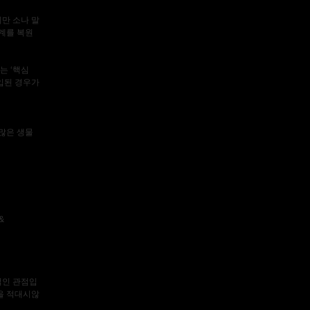
만 소나 말
계를 복원
는 ‘핵심
입된 경우가
많은 생물
 &
적인 관점입
을 적대시않