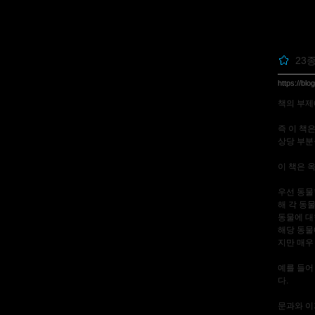
23
https://bl
책의 부제에
즉 이 책은
상당 부분
이 책은 옥
우선 동물
해 각 동
동물에 대
해당 동물
지만 매우
예를 들어 
다.
문과와 이