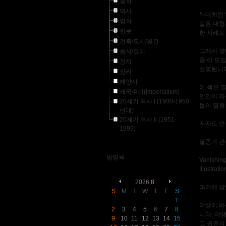
철학
역사
늑대처럼 
영화
같은 대형
인문
한 사례도
건축/도시/공간
그래서 생
음식/요리
종’이 도
정치
설명됩니다
심리
해양사
이 책은 
제국주의(Imperialism)
인간이 지
20세기 역사 I (1900-1950
들이 멸종
년대)
20세기 역사 ii (1951-
저자도 언
1999)
멸종과 관
방명록
Vanishing
Illustrat
2026
8
과거에 살
S
M
T
W
T
F
S
1
야생이 비
2
3
4
5
6
7
8
니다. 야
9
10
11
12
13
14
15
고 공존의