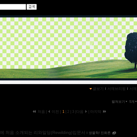
글보기
ｌ
서재브리핑
ｌ
서재
펼쳐보기
5개
처음 |
이전 |
1
|
2
|
3
|
다음
|
마지막
에 처음 소개되는 리와일딩(Rewilding)입문서
ｌ
생물학/ 진화론