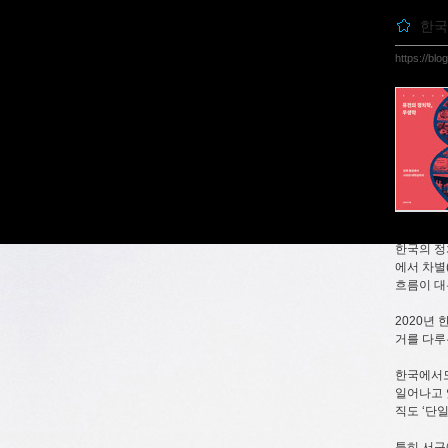
한국
https://bl
한국의 정치
에서 차별(
흐름이 대
2020년
거를 다루는
한국에서도
일어나고 
직도 ‘단
특히 서구