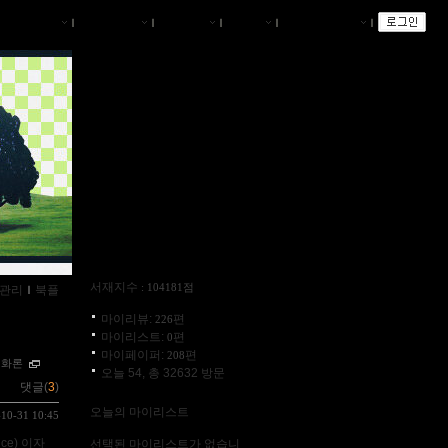
나의서재
ｌ
서재브리핑
ｌ
서재관리
ｌ
글쓰기
ｌ
즐겨찾는 서재
ｌ
서재지수
: 104181점
관리
ｌ
북플
마이리뷰:
편
226
마이리스트:
편
0
마이페이퍼:
편
208
진화론
오늘 54, 총 32632 방문
댓글(
3
)
오늘의 마이리스트
-10-31 10:45
ce) 이자
선택된 마이리스트가 없습니