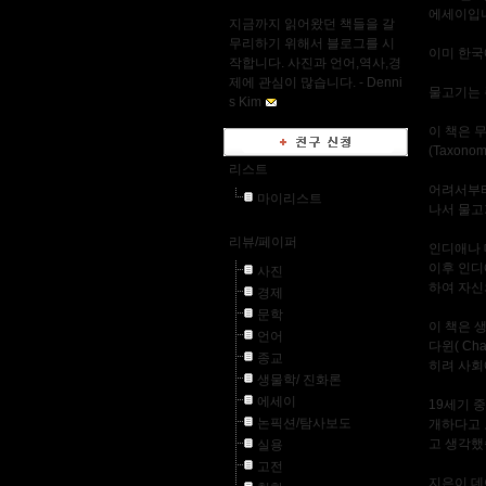
에세이입
지금까지 읽어왔던 책들을 갈
무리하기 위해서 블로그를 시
이미 한국
작합니다. 사진과 언어,역사,경
제에 관심이 많습니다. -
Denni
물고기는 존
s Kim
이 책은 
(Taxon
리스트
어려서부터
마이리스트
나서 물고기
리뷰/페이퍼
인디애나 대
이후 인디애
사진
하여 자신
경제
문학
이 책은 
언어
다윈( Cha
종교
히려 사회
생물학/ 진화론
에세이
19세기 
논픽션/탐사보도
개하다고 
고 생각했
실용
고전
지은이 데이