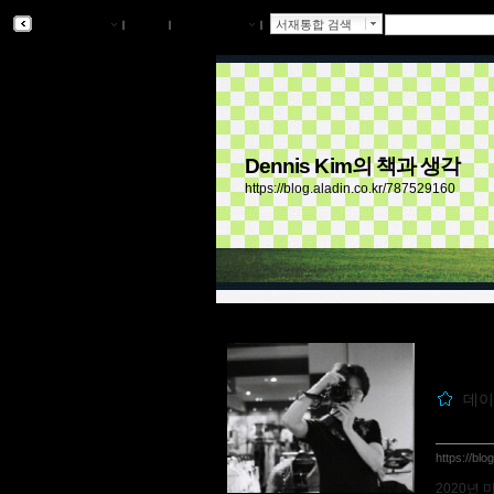
알라딘 서재
ｌ
북플
ｌ
알라딘 메인
ｌ
서재통합 검색
Dennis Kim의 책과 생각
https://blog.aladin.co.kr/787529160
데이비
https://bl
2020년 