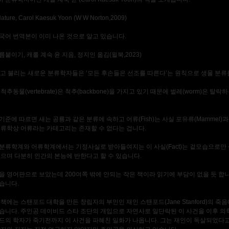
ature, Carol Kaesuk Yoon (W W Norton,2009)
국어 번역본이 이미 나온 것으로 알고 있습니다.
붙이기, 캐롤 계숙 윤 지음, 정지인 옮김(윌북,2023)
st 라고 불리는 새로운 분류학자들은 ‘모든 후손들은 선조를 따른다’는 원칙으로 생물 분
척추동물(vertebrate)은 척추(backbone)을 가지고 있기 때문에 벌레(worm)은 탈락
기준에 따르면 새는 공룡과 같은 분류에 속하고 어류(Fish)는 사실 포유류(Mammel)과
분류학상 어류라는 카테고리는 존재할 수 없다는 겁니다.
분류학계와 어류학계에서는 기정사실로 받아들여지는 이 사실(Fact)는 겉모습으로만 
없으며 다분히 인간의 본능에 반한다고 할 수 있습니다.
을 영어판으로 보았는데 200여쪽 밖에 안되는 작은 책이라 읽기에 부담이 없을 듯 합
습니다.
책에는 스탠포드 대학을 만든 창립자의 부인인 재인 스탠포드(Jane Stanford)의 죽음
습니다. 주인공 데이비드 스타 조단의 개입으로 자연사로 일단락된 이 사건을 이후 
드의 학자가 죽기전까지 이 사건을 파혜친 일화가 나옵니다. 그는 재인이 독살되었다