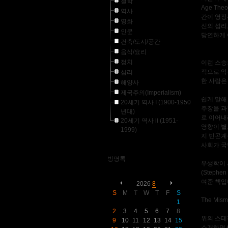
철학
Age T
역사
간이 영장
영화
신의 섭리
인문
당연하게 
건축/도시/공간
음식/요리
정치
이런 스승
적으로 악
심리
한 사람은
해양사
제국주의(Imperialism)
쉽게 말해
20세기 역사 I (1900-1950
주장을 과
년대)
로 이어내려
20세기 역사 ii (1951-
영향이 별
1999)
지 빈곤계
사회가 국
방명록
우생학이 사
(Steph
여준 책입
2026
8
S
M
T
W
T
F
S
The Mism
1
2
3
4
5
6
7
8
위의 스테
9
10
11
12
13
14
15
소개하면서 