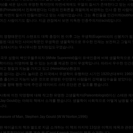
heory)를 세운 당시의 유명한 학자인데 자연세계에도 우열의 질서가 존재한다고 믿는 사
류(Primate)에서 진화해왔다는 다윈의 진화론을 격렬하게 비판하는 인사 중 한 사람
로 자연의 질서가 만들어졌다고 믿는 사람이었습니다. 그는 흑인들을 인간이하(subhu
여긴 사람이기도 합니다. 지금 관점에서 보면 지독한 인종주의자(racist)입니다.
의 영향때문인지 스탠포드 대학 총장이 된 이후 그는 우생학(Eugenics)의 신봉자가 됩
용된 대표적인 사이비학문인 우생학은 생물학적으로 우수한 인재는 보전하고 그렇지 
 도태시키는 무시무시한 정치틴입도구였습니다.
 극우 성향의 백인우월주의자 (White Supremist)들이 유색인종에 비해 생물학적으
학이라는 미명하에 할 수 있는 논리를 제공한 것이 우생학입니다. 따라서 우수한 인간
고 형질과 지능을 가지고 있고 (Hereditary)환경의
로 없다는 겁니다. 놀라운 건 미국에서 우생학이 유행하던 시기인 1920년대부터 196
층 출신이고 지능이 낮은 것으로 판명된 수만명의 사람들이 강제불임수술을 받았다는
민을 향해 행한 악에 주인공 데이비드 스타 조단은 큰 일조를 했습니다.
회에 끼친 악영향에 대해 작고한 유명한 고생물학자(Paleontologist)이신 스테판 제
en Jay Gould)는 아래의 책에서 소개를 했습니다. 생물학이 사회적으로 어떻게 남용될 
니다.
easure of Man, Stephen Jay Gould (W W Norton,1996)
판 제이굴드의 책과 별도로 지금 소개하는 이 책의 마지막 13장은 이책의 제목과 관련
분류학자이신 캐롤 계숙 윤 (Carol Kaesuk Yoon)의 책을 소개합니다.