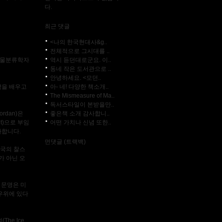
다.
최근 댓글
<나의 한국현대사&g..
전체적으로 그시대를 ..
역시 듣던대로군요. 이..
 생물분류학자
동네 작은 도서관으로 ..
안녕하세요. <모던..
아- 네! 다양한 책소개..
학을 배우고
The Mismeasure of Ma..
독서스타일이 본받을만..
좋은책 소개 감사합니..
rdan)은
어떤 가치나 신념 또한..
nt)으로 부임
사합니다.
먼댓글 (트랙백)
영국의 찰스
개가 아닌 오
 문명은 미
우위에 있다
he Ice