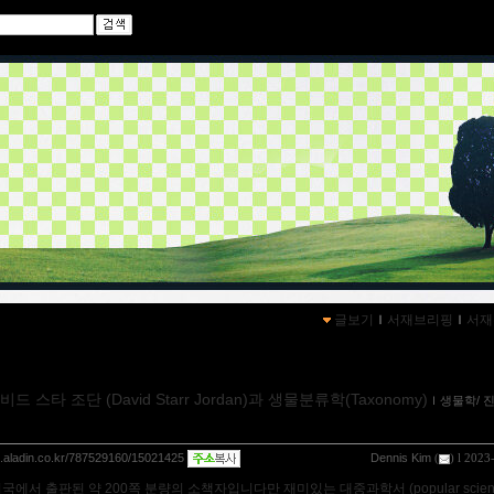
글보기
ｌ
서재브리핑
ｌ
서재
드 스타 조단 (David Starr Jordan)과 생물분류학(Taxonomy)
ｌ
생물학/ 
og.aladin.co.kr/787529160/15021425
Dennis Kim
(
) l 2023
미국에서 출판된 약 200쪽 분량의 소책자입니다만 재미있는 대중과학서 (popular scien