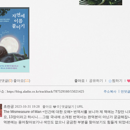
먼댓글(
0
)
좋아요(
11
)
좋아요
ｌ
공유하기
ｌ
찜하기
ｌ
소 :
ㅣ
https://blog.aladin.co.kr/trackback/787529160/15021425
주소복사
먼댓
초란공
|
|
2023-10-31 19:28
좋아요
0
댓글달기
URL
The Mismeasure of Man <인간에 대한 오해> 번역서를 보니까 제 책에는 7장만
요, 13장이라고 하시니.....그럼 국내에 소개된 번역서는 완역본이 아닌가 궁금해집니
역본에는 용어찾아보기나 색인도 없으니 궁금한 부분을 찾아보기도 힘들게 되었네