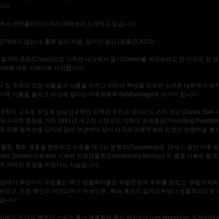
니다.
에서 번역출판되어 여러 매체에서 소개되고 있습니다.
재하지 않는다, 룰루 밀러 지음, 정지인 옮김 (곰출판,2021)
무질서와 혼돈(Chaos)으로 가득찬 세상에서 질서(Order)를 세워보려고 한 미국의 한
omist)에 대한 이야기로 시작합니다.
 집 주위의 모든 식물들의 이름을 익히고 라틴어 학명을 외우던 소년은 대학에서 과
에 이름을 붙이고 세상에 알리는 어류분류학 (Ichthyology)의 대가가 됩니다.
학의 교수로 부임해 승승장구하던 이책의 주인공 데이비드 스타 조단 (David Starr Jo
나 대학 총장을 거쳐 1891년 개교한 스탠포드 대학의 초대총장( Founding Preside
의 어류 컬랙션을 단지에 담아 보관하며 당시 미국의 어류학계에 엄청난 영향력을 행
생물학, 특히 계통을 분류하고 순위를 매기는 분류학(Taxonomy)와 19세기 중반 이후 
rles Darwin)으로부터 시작된 진화생물학(Evolutionary Biology) 이 결코 사회와 별
에 지대한 영향을 미쳤다는 사실입니다.
중반에서 후반까지 유럽출신 백인 생물학자들은 유럽문명의 우위를 믿었고, 유럽이외의
보았고, 또한 백인의 하얀피부가 유색인종 , 특히 흑인의 검은피부보다 생물학적으로 
습니다.
비드 조단의 멘토인 스위스 출신 생물학자 루이 아가시(Louis Agassiz)는 빙하시대설(T