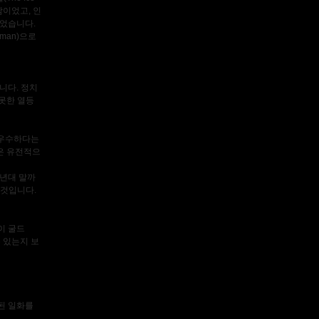
람이었고, 인
이었습니다.
man)으로
니다. 정치
못한 열등
로 우수하다는
은 유전적으
0년대 말까
 것입니다.
이 굴드
수 있는지 보
된 일화를