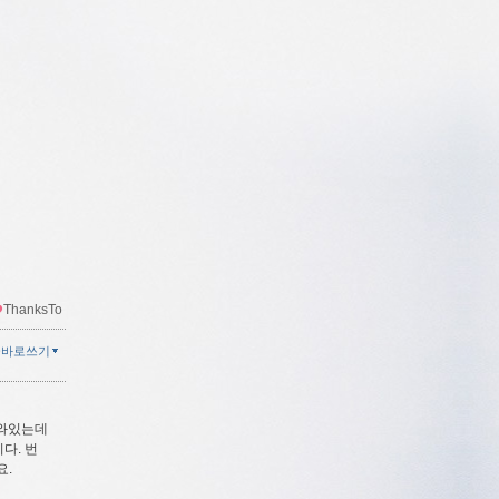
ThanksTo
글바로쓰기
 니와있는데
다. 번
요.