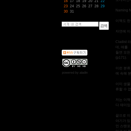
16
17
18
19
20
21
22
23
24
25
26
27
28
29
Naming N
30
31
이책도 한
자연에 이름
Cladi
데, 애를
들면 모든 
(p171).
이런 분류
powered by
aladin
에 속해 
이미 생물
류할 수 
저는 이책
다 재미있
끝으로 이 
야기가 있
인 스탠포