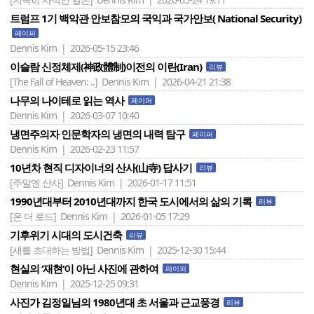
트럼프 1기 백악관 안보참모의 국익과 국가안보( National Security)
페이퍼
Dennis Kim | 2026-05-15 23:46
이슬람 신정체제(神政體制)이전의 이란(Iran)
리뷰
[The Fall of Heaven: ..]
Dennis Kim | 2026-04-21 21:38
나무의 나이테로 읽는 역사
페이퍼
Dennis Kim | 2026-03-07 10:40
냉면주의자 인문학자의 냉면의 내력 탐구
페이퍼
Dennis Kim | 2026-02-23 11:57
10년차 현직 디자이너의 산사(山寺) 답사기
리뷰
[주말엔 산사]
Dennis Kim | 2026-01-17 11:51
1990년대부터 2010년대까지 한국 도시에서의 삶의 기록
리뷰
[온 더 로드]
Dennis Kim | 2026-01-05 17:29
기후위기 시대의 도시건축
리뷰
[새를 초대하는 방법]
Dennis Kim | 2025-12-30 15:44
현실의 ‘재현’이 아닌 사진에 관하여
페이퍼
Dennis Kim | 2025-12-25 09:31
사진가 김정일님의 1980년대 초 서울과 근교풍경
리뷰